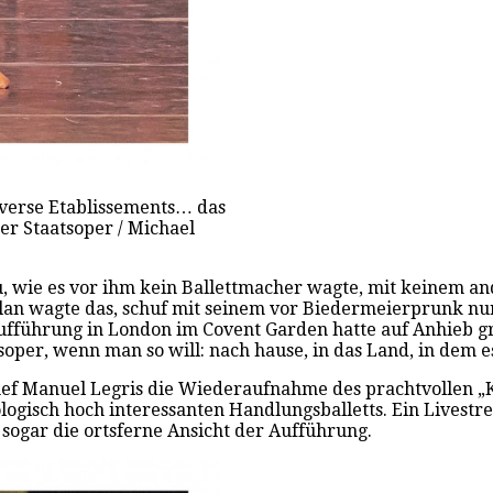
iverse Etablissements… das
er Staatsoper / Michael
eu, wie es vor ihm kein Ballettmacher wagte, mit keinem a
n wagte das, schuf mit seinem vor Biedermeierprunk nur 
ufführung in London im Covent Garden hatte auf Anhieb gro
soper, wenn man so will: nach hause, in das Land, in dem es
tchef Manuel Legris die Wiederaufnahme des prachtvollen 
logisch hoch interessanten Handlungsballetts. Ein Lives
sogar die ortsferne Ansicht der Aufführung.