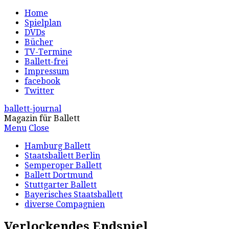
Home
Spielplan
DVDs
Bücher
TV-Termine
Ballett-frei
Impressum
facebook
Twitter
ballett-journal
Magazin für Ballett
Menu
Close
Hamburg Ballett
Staatsballett Berlin
Semperoper Ballett
Ballett Dortmund
Stuttgarter Ballett
Bayerisches Staatsballett
diverse Compagnien
Verlockendes Endspiel