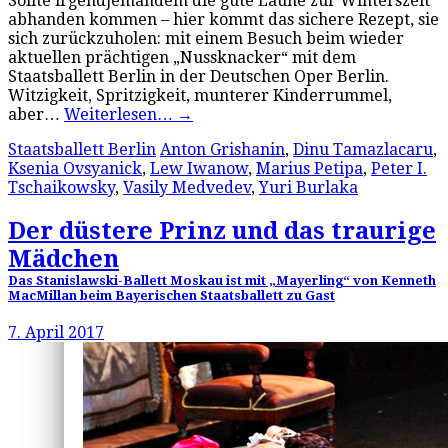
Sollte irgendjemandem die gute Laune zur Winterszeit
abhanden kommen – hier kommt das sichere Rezept, sie
sich zurückzuholen: mit einem Besuch beim wieder
aktuellen prächtigen „Nussknacker“ mit dem
Staatsballett Berlin in der Deutschen Oper Berlin.
Witzigkeit, Spritzigkeit, munterer Kinderrummel,
aber…
Weiterlesen…
→
Staatsballett Berlin
Anton Grishanin
,
Dinu Tamazlacaru
,
Ksenia Ovsyanick
,
Lew Iwanow
,
Marius Petipa
,
Peter I.
Tschaikowsky
,
Vasily Medvedev
,
Yuri Burlaka
Der düstere Prinz und das traurige
Mädchen
Das Stanislawski-Ballett Moskau ist mit „Mayerling“ von Kenneth
MacMillan beim Bayerischen Staatsballett zu Gast
7. April 2017