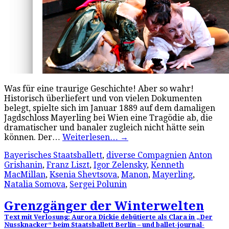
Was für eine traurige Geschichte! Aber so wahr!
Historisch überliefert und von vielen Dokumenten
belegt, spielte sich im Januar 1889 auf dem damaligen
Jagdschloss Mayerling bei Wien eine Tragödie ab, die
dramatischer und banaler zugleich nicht hätte sein
können. Der…
Weiterlesen…
→
Bayerisches Staatsballett
,
diverse Compagnien
Anton
Grishanin
,
Franz Liszt
,
Igor Zelensky
,
Kenneth
MacMillan
,
Ksenia Shevtsova
,
Manon
,
Mayerling
,
Natalia Somova
,
Sergei Polunin
Grenzgänger der Winterwelten
Text mit Verlosung: Aurora Dickie debütierte als Clara in „Der
Nussknacker“ beim Staatsballett Berlin – und ballet-journal-