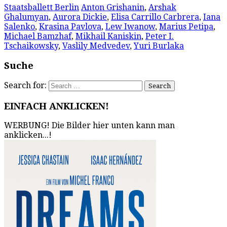
Staatsballett Berlin
Anton Grishanin
,
Arshak
Ghalumyan
,
Aurora Dickie
,
Elisa Carrillo Carbrera
,
Iana
Salenko
,
Krasina Pavlova
,
Lew Iwanow
,
Marius Petipa
,
Michael Bamzhaf
,
Mikhail Kaniskin
,
Peter I.
Tschaikowsky
,
Vaslily Medvedev
,
Yuri Burlaka
Suche
Search for:
EINFACH ANKLICKEN!
WERBUNG! Die Bilder hier unten kann man
anklicken...!