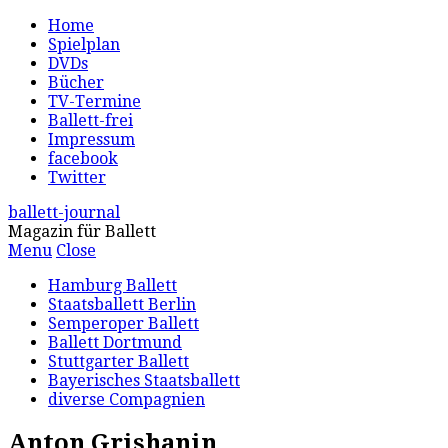
Home
Spielplan
DVDs
Bücher
TV-Termine
Ballett-frei
Impressum
facebook
Twitter
ballett-journal
Magazin für Ballett
Menu
Close
Hamburg Ballett
Staatsballett Berlin
Semperoper Ballett
Ballett Dortmund
Stuttgarter Ballett
Bayerisches Staatsballett
diverse Compagnien
Anton Grishanin