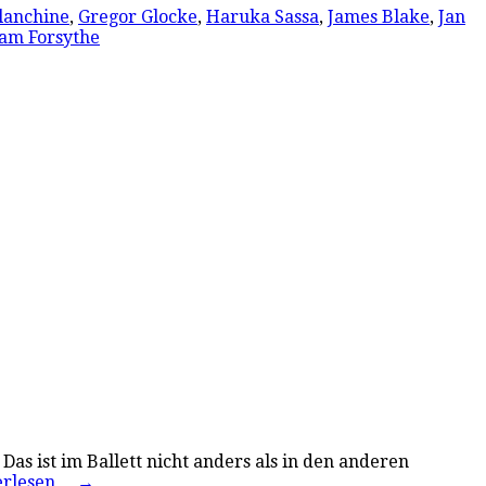
lanchine
,
Gregor Glocke
,
Haruka Sassa
,
James Blake
,
Jan
iam Forsythe
as ist im Ballett nicht anders als in den anderen
erlesen…
→