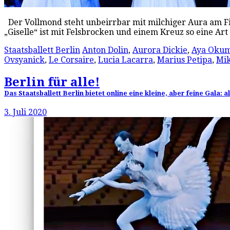
Der Vollmond steht unbeirrbar mit milchiger Aura am F
„Giselle“ ist mit Felsbrocken und einem Kreuz so eine A
Staatsballett Berlin
Anton Dolin
,
Aurora Dickie
,
Aya Oku
Ovsyanick
,
Le Corsaire
,
Lucia Lacarra
,
Marius Petipa
,
Mik
Berlin für alle!
Das Staatsballett Berlin bietet online eine kleine, aber feine Gala
3. Juli 2020