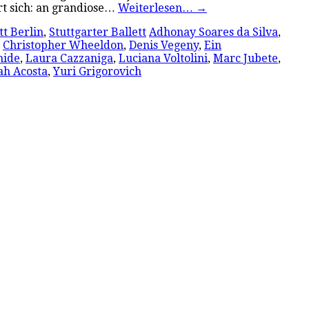
t sich: an grandiose…
Weiterlesen…
→
tt Berlin
,
Stuttgarter Ballett
Adhonay Soares da Silva
,
,
Christopher Wheeldon
,
Denis Vegeny
,
Ein
hide
,
Laura Cazzaniga
,
Luciana Voltolini
,
Marc Jubete
,
ah Acosta
,
Yuri Grigorovich