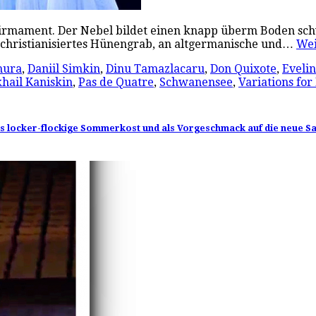
irmament. Der Nebel bildet einen knapp überm Boden sch
rt christianisiertes Hünengrab, an altgermanische und…
We
mura
,
Daniil Simkin
,
Dinu Tamazlacaru
,
Don Quixote
,
Eveli
hail Kaniskin
,
Pas de Quatre
,
Schwanensee
,
Variations for
: als locker-flockige Sommerkost und als Vorgeschmack auf die neue S