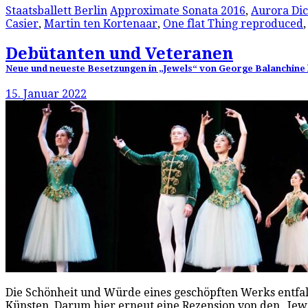
Staatsballett Berlin
Approximate Sonata 2016
,
Aurora Dic
Casier
,
Martin ten Kortenaar
,
One flat Thing reproduced
Debütanten und Veteranen
Neue und neueste Besetzungen in „Jewels“ von George Balanchine b
15. Januar 2022
Die Schönheit und Würde eines geschöpften Werks entfalte
Künsten. Darum hier erneut eine Rezension von den „Jewel