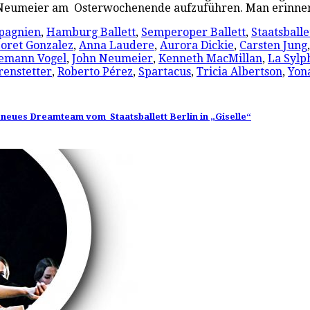
hn Neumeier am Osterwochenende aufzuführen. Man erinner
pagnien
,
Hamburg Ballett
,
Semperoper Ballett
,
Staatsballe
oret Gonzalez
,
Anna Laudere
,
Aurora Dickie
,
Carsten Jung
emann Vogel
,
John Neumeier
,
Kenneth MacMillan
,
La Sylp
renstetter
,
Roberto Pérez
,
Spartacus
,
Tricia Albertson
,
Yon
neues Dreamteam vom Staatsballett Berlin in „Giselle“