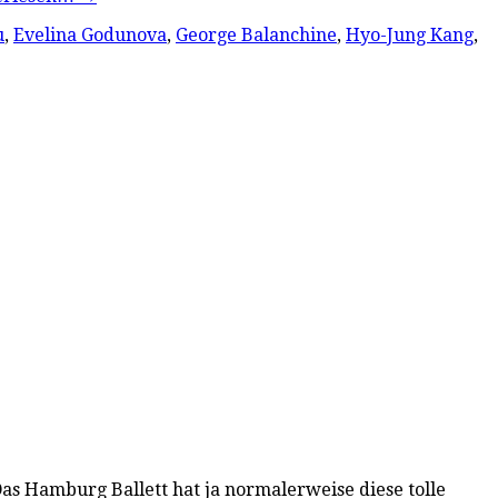
u
,
Evelina Godunova
,
George Balanchine
,
Hyo-Jung Kang
,
Das Hamburg Ballett hat ja normalerweise diese tolle