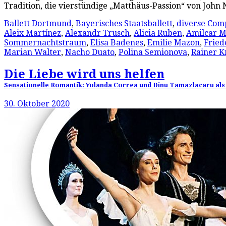
Tradition, die vierstündige „Matthäus-Passion“ von Jo
Ballett Dortmund
,
Bayerisches Staatsballett
,
diverse Com
Aleix Martínez
,
Alexandr Trusch
,
Alicia Ruben
,
Amilcar M
Sommernachtstraum
,
Elisa Badenes
,
Emilie Mazon
,
Fried
Marian Walter
,
Nacho Duato
,
Polina Semionova
,
Rainer K
Die Liebe wird uns helfen
Sensationelle Romantik: Yolanda Correa und Dinu Tamazlacaru als 
30. Oktober 2020