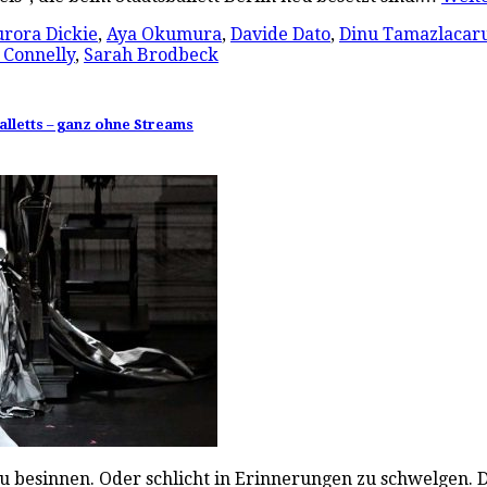
rora Dickie
,
Aya Okumura
,
Davide Dato
,
Dinu Tamazlacar
 Connelly
,
Sarah Brodbeck
alletts – ganz ohne Streams
zu besinnen. Oder schlicht in Erinnerungen zu schwelgen. 