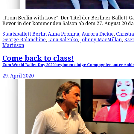
„From Berlin with Love“: Der Titel der Berliner Ballett-
Bevor in der kommenden Saison ab dem 27. August 20 dam
Staatsballett Berlin
Alina Pronina
,
Aurora Dickie
,
Christi
George Balanchine
,
Iana Salenko
,
Johnny MacMillan
,
Kse
Marinson
Come back to class!
Zum World Ballet Day 2020 beginnen einige Compagnien unter zahlre
29. April 2020