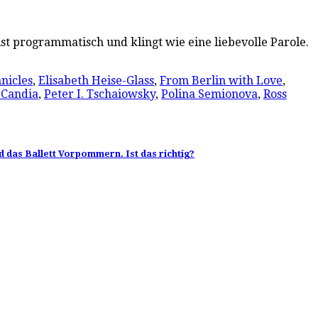
st programmatisch und klingt wie eine liebevolle Parole.
nicles
,
Elisabeth Heise-Glass
,
From Berlin with Love
,
 Candia
,
Peter I. Tschaiowsky
,
Polina Semionova
,
Ross
d das Ballett Vorpommern. Ist das richtig?