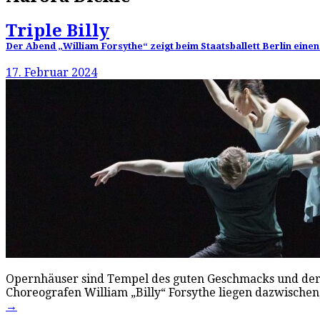
Triple Billy
Der Abend „William Forsythe“ zeigt beim Staatsballett Berlin einen
17. Februar 2024
Opernhäuser sind Tempel des guten Geschmacks und der 
Choreografen William „Billy“ Forsythe liegen dazwische
→