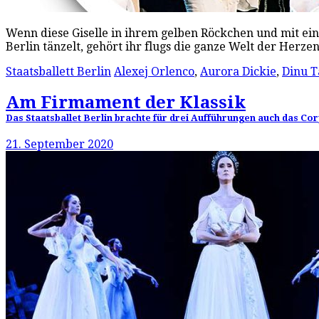
Wenn diese Giselle in ihrem gelben Röckchen und mit ein
Berlin tänzelt, gehört ihr flugs die ganze Welt der Herz
Staatsballett Berlin
Alexej Orlenco
,
Aurora Dickie
,
Dinu 
Am Firmament der Klassik
Das Staatsballet Berlin brachte für drei Aufführungen auch das Cor
21. September 2020