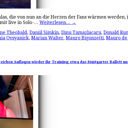
Galas, die von nun an die Herzen der Fans wärmen werden, i
it live in Solo-…
Weiterlesen…
→
ane Theobald
,
Daniil Simkin
,
Dinu Tamazlacaru
,
Donald Run
nia Ovsyanick
,
Marian Walter
,
Mauro Bigonzetti
,
Mauro de
ichen Auflagen wieder ihr Training: etwa das Stuttgarter Ballett un