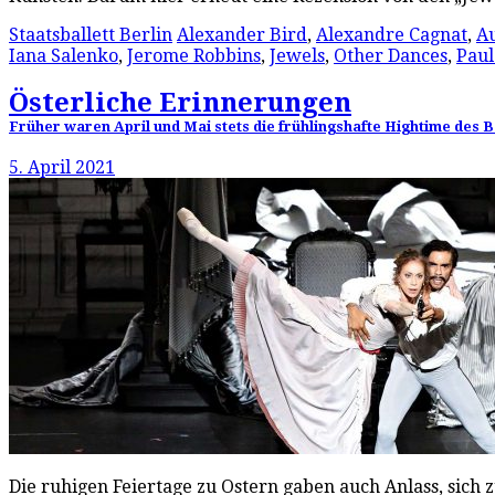
Staatsballett Berlin
Alexander Bird
,
Alexandre Cagnat
,
Au
Iana Salenko
,
Jerome Robbins
,
Jewels
,
Other Dances
,
Paul
Österliche Erinnerungen
Früher waren April und Mai stets die frühlingshafte Hightime des B
5. April 2021
Die ruhigen Feiertage zu Ostern gaben auch Anlass, sich 