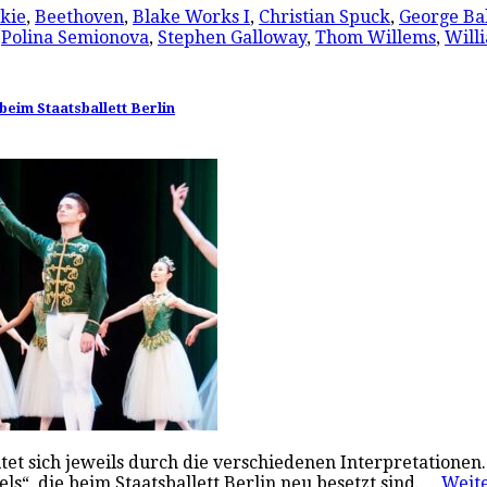
kie
,
Beethoven
,
Blake Works I
,
Christian Spuck
,
George Ba
,
Polina Semionova
,
Stephen Galloway
,
Thom Willems
,
Will
eim Staatsballett Berlin
t sich jeweils durch die verschiedenen Interpretationen. D
s“, die beim Staatsballett Berlin neu besetzt sind.…
Weit