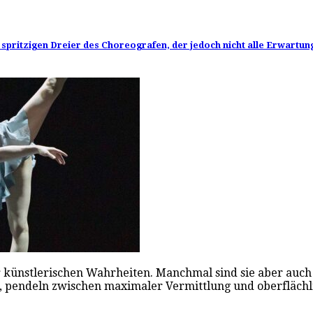
 spritzigen Dreier des Choreografen, der jedoch nicht alle Erwartung
künstlerischen Wahrheiten. Manchmal sind sie aber auch 
n, pendeln zwischen maximaler Vermittlung und oberflächl