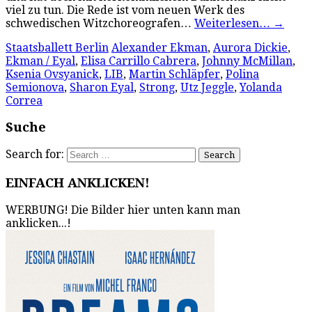
viel zu tun. Die Rede ist vom neuen Werk des
schwedischen Witzchoreografen…
Weiterlesen…
→
Staatsballett Berlin
Alexander Ekman
,
Aurora Dickie
,
Ekman / Eyal
,
Elisa Carrillo Cabrera
,
Johnny McMillan
,
Ksenia Ovsyanick
,
LIB
,
Martin Schläpfer
,
Polina
Semionova
,
Sharon Eyal
,
Strong
,
Utz Jeggle
,
Yolanda
Correa
Suche
Search for:
EINFACH ANKLICKEN!
WERBUNG! Die Bilder hier unten kann man
anklicken...!