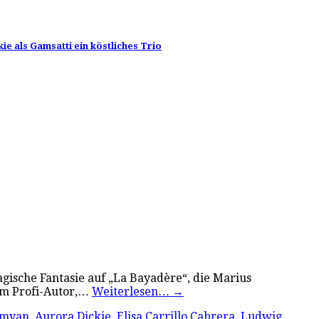
kie als Gamsatti ein köstliches Trio
ragische Fantasie auf „La Bayadère“, die Marius
nem Profi-Autor,…
Weiterlesen…
→
umyan
,
Aurora Dickie
,
Elisa Carrillo Cabrera
,
Ludwig