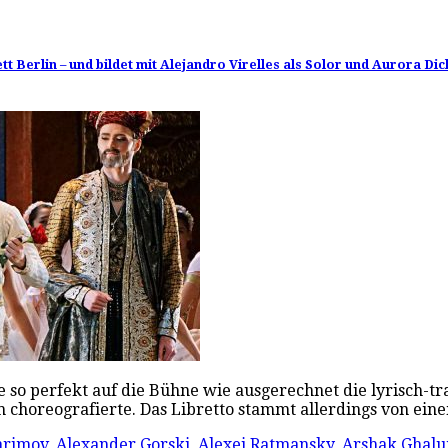
t Berlin – und bildet mit Alejandro Virelles als Solor und Aurora Dic
 sie so perfekt auf die Bühne wie ausgerechnet die lyrisch-t
m choreografierte. Das Libretto stammt allerdings von ei
arimov
,
Alexander Gorski
,
Alexei Ratmansky
,
Arshak Ghal