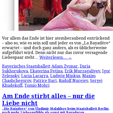
Vor allem das Ende ist hier atemberaubend entrückend
– also so, wie es sein soll und jeder es von „La Bayadère“
erwartet – und doch ganz anders, als es üblicherweise
aufgeführt wird. Denn nicht nur das zuvor versagende
Liebespaar steht…
Weiterlesen…
→
Bayerisches Staatsballett
Adam Zvonar
,
Daria
Sukhorukova
,
Ekaterina Petina
,
Erik Murzagaliyev
,
Igor
Zelensky
,
Lucia Lacarra
,
Ludwig Minkus
,
Maxim
Chashchegorov
,
Patrice Bart
,
Rudolf Nurejev
,
Sergej
Khudekoff
,
Tomio Mohri
Am Ende stirbt alles – nur die
Liebe nicht
„Die Bajadere“ von Vladimir Malakhov beim Staatsballett Berlin:
noch mehr Liebesgefühle als sonst mit Bayaderen…