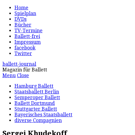
Home
Spielplan
DVDs
Bücher
TV-Termine
Ballett-frei
Impressum
facebook
Twitter
ballett-journal
Magazin für Ballett
Menu
Close
Hamburg Ballett
Staatsballett Berlin
Semperoper Ballett
Ballett Dortmund
Stuttgarter Ballett
Bayerisches Staatsballett
diverse Compagnien
Sergej Khudekoff