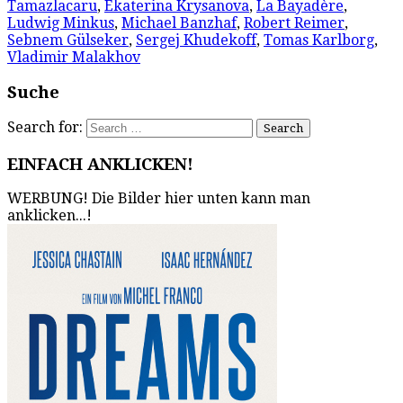
Tamazlacaru
,
Ekaterina Krysanova
,
La Bayadère
,
Ludwig Minkus
,
Michael Banzhaf
,
Robert Reimer
,
Sebnem Gülseker
,
Sergej Khudekoff
,
Tomas Karlborg
,
Vladimir Malakhov
Suche
Search for:
EINFACH ANKLICKEN!
WERBUNG! Die Bilder hier unten kann man
anklicken...!