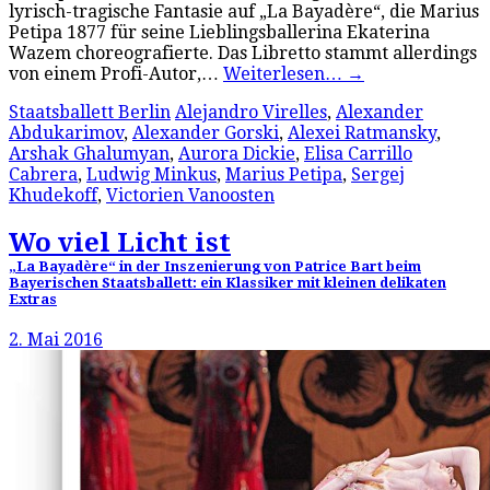
lyrisch-tragische Fantasie auf „La Bayadère“, die Marius
Petipa 1877 für seine Lieblingsballerina Ekaterina
Wazem choreografierte. Das Libretto stammt allerdings
von einem Profi-Autor,…
Weiterlesen…
→
Staatsballett Berlin
Alejandro Virelles
,
Alexander
Abdukarimov
,
Alexander Gorski
,
Alexei Ratmansky
,
Arshak Ghalumyan
,
Aurora Dickie
,
Elisa Carrillo
Cabrera
,
Ludwig Minkus
,
Marius Petipa
,
Sergej
Khudekoff
,
Victorien Vanoosten
Wo viel Licht ist
„La Bayadère“ in der Inszenierung von Patrice Bart beim
Bayerischen Staatsballett: ein Klassiker mit kleinen delikaten
Extras
2. Mai 2016