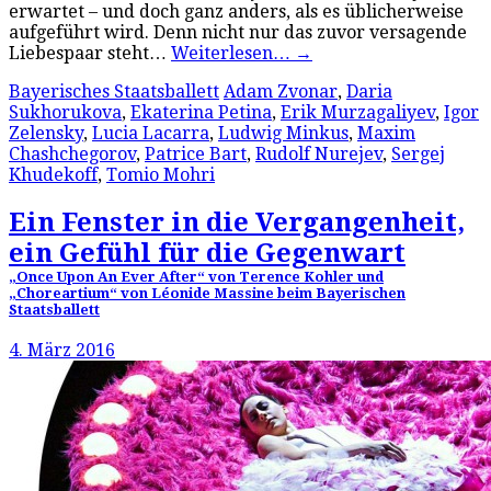
erwartet – und doch ganz anders, als es üblicherweise
aufgeführt wird. Denn nicht nur das zuvor versagende
Liebespaar steht…
Weiterlesen…
→
Bayerisches Staatsballett
Adam Zvonar
,
Daria
Sukhorukova
,
Ekaterina Petina
,
Erik Murzagaliyev
,
Igor
Zelensky
,
Lucia Lacarra
,
Ludwig Minkus
,
Maxim
Chashchegorov
,
Patrice Bart
,
Rudolf Nurejev
,
Sergej
Khudekoff
,
Tomio Mohri
Ein Fenster in die Vergangenheit,
ein Gefühl für die Gegenwart
„Once Upon An Ever After“ von Terence Kohler und
„Choreartium“ von Léonide Massine beim Bayerischen
Staatsballett
4. März 2016