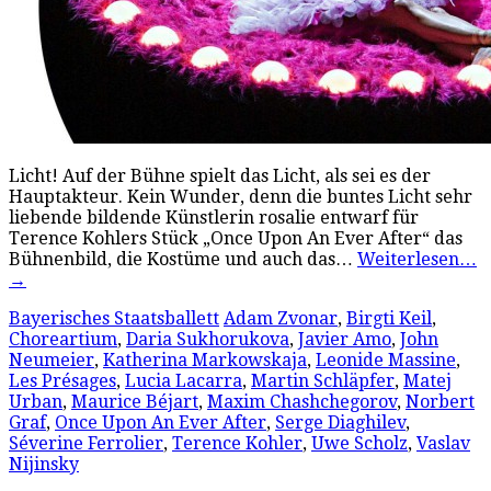
Licht! Auf der Bühne spielt das Licht, als sei es der
Hauptakteur. Kein Wunder, denn die buntes Licht sehr
liebende bildende Künstlerin rosalie entwarf für
Terence Kohlers Stück „Once Upon An Ever After“ das
Bühnenbild, die Kostüme und auch das…
Weiterlesen…
→
Bayerisches Staatsballett
Adam Zvonar
,
Birgti Keil
,
Choreartium
,
Daria Sukhorukova
,
Javier Amo
,
John
Neumeier
,
Katherina Markowskaja
,
Leonide Massine
,
Les Présages
,
Lucia Lacarra
,
Martin Schläpfer
,
Matej
Urban
,
Maurice Béjart
,
Maxim Chashchegorov
,
Norbert
Graf
,
Once Upon An Ever After
,
Serge Diaghilev
,
Séverine Ferrolier
,
Terence Kohler
,
Uwe Scholz
,
Vaslav
Nijinsky