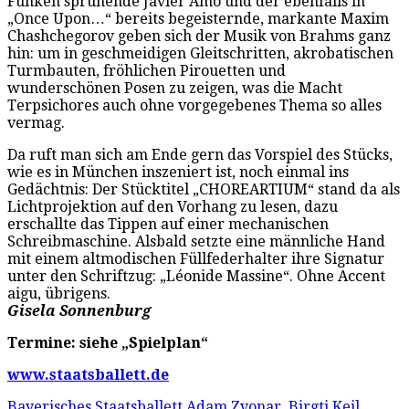
Funken sprühende Javier Amo und der ebenfalls in
„Once Upon…“ bereits begeisternde, markante Maxim
Chashchegorov geben sich der Musik von Brahms ganz
hin: um in geschmeidigen Gleitschritten, akrobatischen
Turmbauten, fröhlichen Pirouetten und
wunderschönen Posen zu zeigen, was die Macht
Terpsichores auch ohne vorgegebenes Thema so alles
vermag.
Da ruft man sich am Ende gern das Vorspiel des Stücks,
wie es in München inszeniert ist, noch einmal ins
Gedächtnis: Der Stücktitel „CHOREARTIUM“ stand da als
Lichtprojektion auf den Vorhang zu lesen, dazu
erschallte das Tippen auf einer mechanischen
Schreibmaschine. Alsbald setzte eine männliche Hand
mit einem altmodischen Füllfederhalter ihre Signatur
unter den Schriftzug: „Léonide Massine“. Ohne Accent
aigu, übrigens.
Gisela Sonnenburg
Termine: siehe „Spielplan“
www.staatsballett.de
Bayerisches Staatsballett
Adam Zvonar
,
Birgti Keil
,