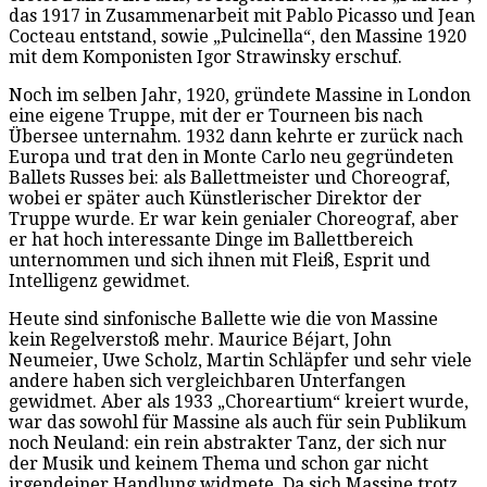
das 1917 in Zusammenarbeit mit Pablo Picasso und Jean
Cocteau entstand, sowie „Pulcinella“, den Massine 1920
mit dem Komponisten Igor Strawinsky erschuf.
Noch im selben Jahr, 1920, gründete Massine in London
eine eigene Truppe, mit der er Tourneen bis nach
Übersee unternahm. 1932 dann kehrte er zurück nach
Europa und trat den in Monte Carlo neu gegründeten
Ballets Russes bei: als Ballettmeister und Choreograf,
wobei er später auch Künstlerischer Direktor der
Truppe wurde. Er war kein genialer Choreograf, aber
er hat hoch interessante Dinge im Ballettbereich
unternommen und sich ihnen mit Fleiß, Esprit und
Intelligenz gewidmet.
Heute sind sinfonische Ballette wie die von Massine
kein Regelverstoß mehr. Maurice Béjart, John
Neumeier, Uwe Scholz, Martin Schläpfer und sehr viele
andere haben sich vergleichbaren Unterfangen
gewidmet. Aber als 1933 „Choreartium“ kreiert wurde,
war das sowohl für Massine als auch für sein Publikum
noch Neuland: ein rein abstrakter Tanz, der sich nur
der Musik und keinem Thema und schon gar nicht
irgendeiner Handlung widmete. Da sich Massine trotz