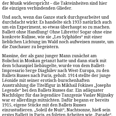
der Musik widerspricht – die Takteinheiten sind hier
die einzigen verbindenden Glieder.
Und auch, wenn das Ganze stark durchgearbeitet und
durchdacht wirkt: Es handelte sich 1933 natürlich auch
um ein Experiment, so etwas überhaupt so zu machen.
Ballett ohne Handlung! Ohne Libretto! Sogar ohne eine
konkrete Kulisse, wie sie „Les Sylphides“ mit einer
lieblichen Lichtung im Wald noch aufweisen musste, um
die Zuschauer zu begeistern.
Massine, der als ganz junger Mann zunächst am
Bolschoi in Moskau getanzt hatte und dann stark mit
dem Schauspiel liebäugelte, wurde von dem Ballett-
Impresario Serge Diaghilev nach West-Europa, zu den
Ballets Russes nach Paris, geholt. 1914 stellte der junge
Léonide mit seiner erotisch-burschenhaften
Ausstrahlung die Titelfigur in Mikhail Fokines „Josephs
Legende“ bei den Ballets Russes dar. Ein adäquater
Nachfolger für das legendäre Tanzgenie Vaslav Nijinsky
war er allerdings mitnichten. Dafür begann er bereits
1915, eigene Stücke mit den Ballets Russes
einzustudieren. „Soleil de Nuit“, Nachtsonne, hieß sein
erstes Ballett in Paris, es folgten Arbeiten wie „Parade“,