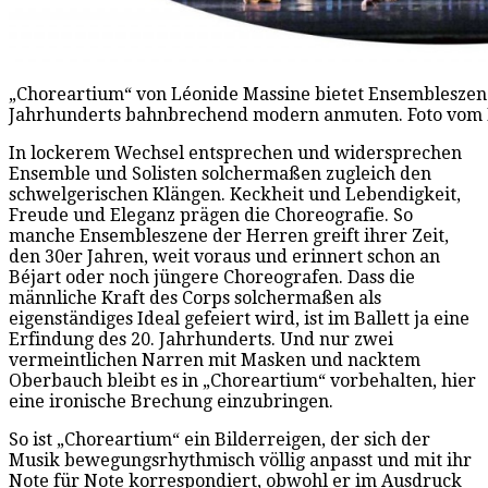
„Choreartium“ von Léonide Massine bietet Ensembleszenen
Jahrhunderts bahnbrechend modern anmuten. Foto vom Ba
In lockerem Wechsel entsprechen und widersprechen
Ensemble und Solisten solchermaßen zugleich den
schwelgerischen Klängen. Keckheit und Lebendigkeit,
Freude und Eleganz prägen die Choreografie. So
manche Ensembleszene der Herren greift ihrer Zeit,
den 30er Jahren, weit voraus und erinnert schon an
Béjart oder noch jüngere Choreografen. Dass die
männliche Kraft des Corps solchermaßen als
eigenständiges Ideal gefeiert wird, ist im Ballett ja eine
Erfindung des 20. Jahrhunderts. Und nur zwei
vermeintlichen Narren mit Masken und nacktem
Oberbauch bleibt es in „Choreartium“ vorbehalten, hier
eine ironische Brechung einzubringen.
So ist „Choreartium“ ein Bilderreigen, der sich der
Musik bewegungsrhythmisch völlig anpasst und mit ihr
Note für Note korrespondiert, obwohl er im Ausdruck