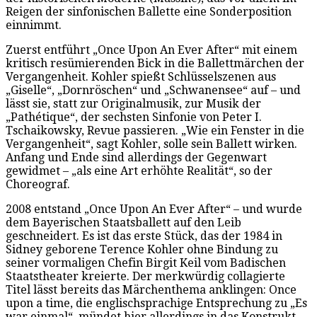
Reigen der sinfonischen Ballette eine Sonderposition
einnimmt.
Zuerst entführt „Once Upon An Ever After“ mit einem
kritisch resümierenden Bick in die Ballettmärchen der
Vergangenheit. Kohler spießt Schlüsselszenen aus
„Giselle“, „Dornröschen“ und „Schwanensee“ auf – und
lässt sie, statt zur Originalmusik, zur Musik der
„Pathétique“, der sechsten Sinfonie von Peter I.
Tschaikowsky, Revue passieren. „Wie ein Fenster in die
Vergangenheit“, sagt Kohler, solle sein Ballett wirken.
Anfang und Ende sind allerdings der Gegenwart
gewidmet – „als eine Art erhöhte Realität“, so der
Choreograf.
2008 entstand „Once Upon An Ever After“ – und wurde
dem Bayerischen Staatsballett auf den Leib
geschneidert. Es ist das erste Stück, das der 1984 in
Sidney geborene Terence Kohler ohne Bindung zu
seiner vormaligen Chefin Birgit Keil vom Badischen
Staatstheater kreierte. Der merkwürdig collagierte
Titel lässt bereits das Märchenthema anklingen: Once
upon a time, die englischsprachige Entsprechung zu „Es
war einmal“, mündet hier allerdings in das Konstrukt