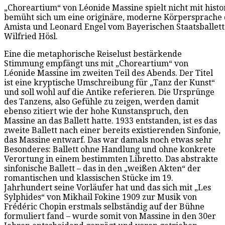
„Choreartium“ von Léonide Massine spielt nicht mit histo
bemüht sich um eine originäre, moderne Körpersprache de
Amista und Leonard Engel vom Bayerischen Staatsballett
Wilfried Hösl.
Eine die metaphorische Reiselust bestärkende
Stimmung empfängt uns mit „Choreartium“ von
Léonide Massine im zweiten Teil des Abends. Der Titel
ist eine kryptische Umschreibung für „Tanz der Kunst“
und soll wohl auf die Antike referieren. Die Ursprünge
des Tanzens, also Gefühle zu zeigen, werden damit
ebenso zitiert wie der hohe Kunstanspruch, den
Massine an das Ballett hatte. 1933 entstanden, ist es das
zweite Ballett nach einer bereits existierenden Sinfonie,
das Massine entwarf. Das war damals noch etwas sehr
Besonderes: Ballett ohne Handlung und ohne konkrete
Verortung in einem bestimmten Libretto. Das abstrakte
sinfonische Ballett – das in den „weißen Akten“ der
romantischen und klassischen Stücke im 19.
Jahrhundert seine Vorläufer hat und das sich mit „Les
Sylphides“ von Mikhail Fokine 1909 zur Musik von
Frédéric Chopin erstmals selbständig auf der Bühne
formuliert fand – wurde somit von Massine in den 30er