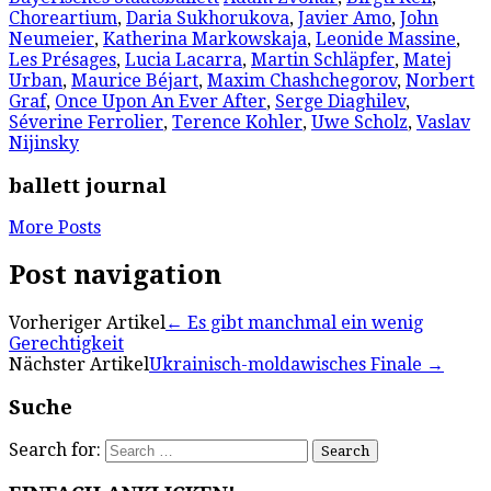
Choreartium
,
Daria Sukhorukova
,
Javier Amo
,
John
Neumeier
,
Katherina Markowskaja
,
Leonide Massine
,
Les Présages
,
Lucia Lacarra
,
Martin Schläpfer
,
Matej
Urban
,
Maurice Béjart
,
Maxim Chashchegorov
,
Norbert
Graf
,
Once Upon An Ever After
,
Serge Diaghilev
,
Séverine Ferrolier
,
Terence Kohler
,
Uwe Scholz
,
Vaslav
Nijinsky
ballett journal
More Posts
Post navigation
Vorheriger Artikel
←
Es gibt manchmal ein wenig
Gerechtigkeit
Nächster Artikel
Ukrainisch-moldawisches Finale
→
Suche
Search for: