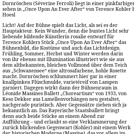
Dornröschen (Séverine Ferroli) liegt in einer pinkfarbi
sehen in „Once Upon An Ever After“ von Terence Kohler be
Hoesl
Licht! Auf der Bühne spielt das Licht, als sei es der
Hauptakteur. Kein Wunder, denn die buntes Licht sehr
liebende bildende Künstlerin rosalie entwarf für
Terence Kohlers Stück „Once Upon An Ever After“ das
Bühnenbild, die Kostüme und auch das Lichtdesign.
Frühling, Sommer, Herbst und Winter werden darin
von ihr ebenso mit Illumination illustriert wie sie aus
dem altbekannten, bleichen Vollmond über dem Teich
aus „Schwanensee“ eine altrosafarbene, hohle Rosette
macht. Dornröschen schlummert hier gar in einer
knallpinken Plüschmulde, varietéreif von Lampen
garniert. Dagegen wirkt dann der Bühnenraum in
Léonide Massines Ballett „Choreartium“ von 1933, von
Keso Dekker aus Lamellenvorhängen neu gestaltet,
nachgerade puristisch. Aber Gegensätze ziehen sich ja
bekanntlich an. Das Bayerische Staatsballett bringt
denn auch beide Stücke an einem Abend zur
Aufführung – und erlaubt so eine Verklammerung der
zurück blickenden Gegenwart (Kohler) mit einem Werk
der historischen Moderne (Massine), das vor allem im