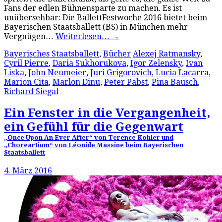
Fans der edlen Bühnensparte zu machen. Es ist
unübersehbar: Die BallettFestwoche 2016 bietet beim
Bayerischen Staatsballett (BS) in München mehr
Vergnügen…
Weiterlesen…
→
Bayerisches Staatsballett
,
Bücher
Alexej Ratmansky
,
Cyril Pierre
,
Daria Sukhorukova
,
Igor Zelensky
,
Ivan
Liska
,
John Neumeier
,
Juri Grigorovich
,
Lucia Lacarra
,
Marion Cita
,
Marlon Dinu
,
Peter Pabst
,
Pina Bausch
,
Richard Siegal
Ein Fenster in die Vergangenheit,
ein Gefühl für die Gegenwart
„Once Upon An Ever After“ von Terence Kohler und
„Choreartium“ von Léonide Massine beim Bayerischen
Staatsballett
4. März 2016