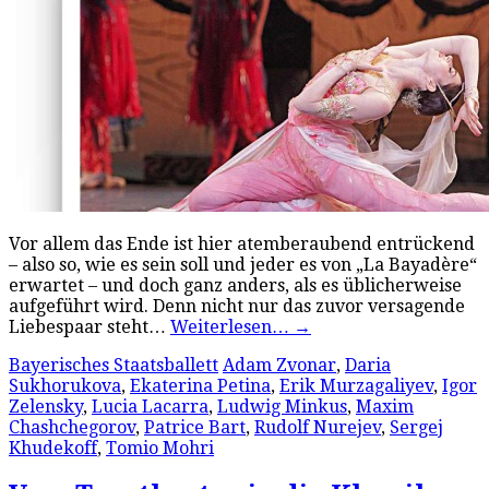
Vor allem das Ende ist hier atemberaubend entrückend
– also so, wie es sein soll und jeder es von „La Bayadère“
erwartet – und doch ganz anders, als es üblicherweise
aufgeführt wird. Denn nicht nur das zuvor versagende
Liebespaar steht…
Weiterlesen…
→
Bayerisches Staatsballett
Adam Zvonar
,
Daria
Sukhorukova
,
Ekaterina Petina
,
Erik Murzagaliyev
,
Igor
Zelensky
,
Lucia Lacarra
,
Ludwig Minkus
,
Maxim
Chashchegorov
,
Patrice Bart
,
Rudolf Nurejev
,
Sergej
Khudekoff
,
Tomio Mohri