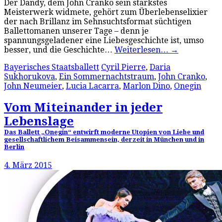
Der Dandy, dem John Cranko sein stärkstes
Meisterwerk widmete, gehört zum Überlebenselixier
der nach Brillanz im Sehnsuchtsformat süchtigen
Ballettomanen unserer Tage – denn je
spannungsgeladener eine Liebesgeschichte ist, umso
besser, und die Geschichte…
Weiterlesen…
→
Bayerisches Staatsballett
Cyril Pierre
,
Daria
Sukhorukova
,
Ein Sommernachtstraum
,
John Cranko
,
John Neumeier
,
Lucia Lacarra
,
Marlon Dino
,
Onegin
Vom Miteinander in jeder
Lebenslage
Das Ballett „Onegin“ entwirft moderne Utopien von Liebe und
gesellschaftlichem Beisammensein, derzeit in München und in
Berlin
4. März 2015