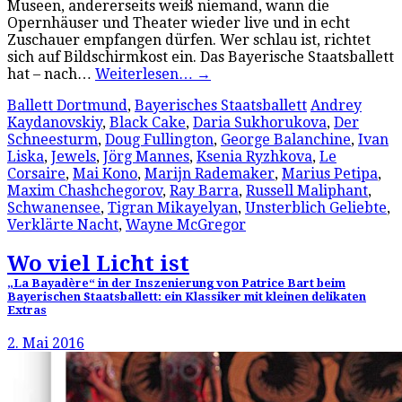
Museen, andererseits weiß niemand, wann die
Opernhäuser und Theater wieder live und in echt
Zuschauer empfangen dürfen. Wer schlau ist, richtet
sich auf Bildschirmkost ein. Das Bayerische Staatsballett
hat – nach…
Weiterlesen…
→
Ballett Dortmund
,
Bayerisches Staatsballett
Andrey
Kaydanovskiy
,
Black Cake
,
Daria Sukhorukova
,
Der
Schneesturm
,
Doug Fullington
,
George Balanchine
,
Ivan
Liska
,
Jewels
,
Jörg Mannes
,
Ksenia Ryzhkova
,
Le
Corsaire
,
Mai Kono
,
Marijn Rademaker
,
Marius Petipa
,
Maxim Chashchegorov
,
Ray Barra
,
Russell Maliphant
,
Schwanensee
,
Tigran Mikayelyan
,
Unsterblich Geliebte
,
Verklärte Nacht
,
Wayne McGregor
Wo viel Licht ist
„La Bayadère“ in der Inszenierung von Patrice Bart beim
Bayerischen Staatsballett: ein Klassiker mit kleinen delikaten
Extras
2. Mai 2016