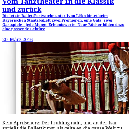
Vom Tanztheater in die Klassik
und zurück
Die letzte BallettFestwoche unter Ivan Liška bietet beim
Bayerischen Staatsballett zwei Premieren, eine Gala, zwei
Gastspiele – jede Menge Erlebniswerte. Neue Bücher bilden dazu
eine passende Lektüre
20. März 2016
Kein Aprilscherz: Der Frühling naht, und an der Isar
sprießt die Ballettkunst, als gelte es, die ganze Welt zu