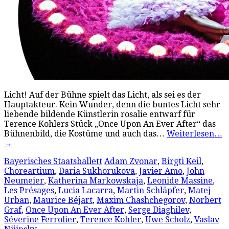
Licht! Auf der Bühne spielt das Licht, als sei es der
Hauptakteur. Kein Wunder, denn die buntes Licht sehr
liebende bildende Künstlerin rosalie entwarf für
Terence Kohlers Stück „Once Upon An Ever After“ das
Bühnenbild, die Kostüme und auch das…
Weiterlesen…
→
Bayerisches Staatsballett
Adam Zvonar
,
Birgti Keil
,
Choreartium
,
Daria Sukhorukova
,
Javier Amo
,
John
Neumeier
,
Katherina Markowskaja
,
Leonide Massine
,
Les Présages
,
Lucia Lacarra
,
Martin Schläpfer
,
Matej
Urban
,
Maurice Béjart
,
Maxim Chashchegorov
,
Norbert
Graf
,
Once Upon An Ever After
,
Serge Diaghilev
,
Séverine Ferrolier
,
Terence Kohler
,
Uwe Scholz
,
Vaslav