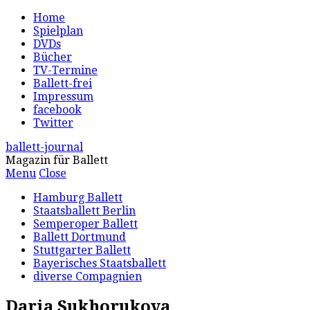
Home
Spielplan
DVDs
Bücher
TV-Termine
Ballett-frei
Impressum
facebook
Twitter
ballett-journal
Magazin für Ballett
Menu
Close
Hamburg Ballett
Staatsballett Berlin
Semperoper Ballett
Ballett Dortmund
Stuttgarter Ballett
Bayerisches Staatsballett
diverse Compagnien
Daria Sukhorukova