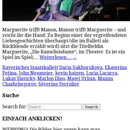
Marguerite trifft Manon, Manon trifft Marguerite – und
reicht ihr die Hand: Zu Beginn einer der ergreifendsten
Liebesgeschichten überhaupt (die im Ballett als
Rückblende erzählt wird) sitzt die Titelheldin
Marguerite, „Die Kameliendame“, im Theater. Es ist ein
Spiel im Spiel;…
Weiterlesen…
→
Bayerisches Staatsballett
Daria Sukhorukova
,
Ekaterina
Petina
,
John Neumeier
,
kevin haigen
,
Lucia Lacarra
,
Lukas Slavicky
,
Marlon Dino
,
Matej Urban
,
Maxim
Chashchegorov
,
Séverine Ferrolier
Suche
Search for:
EINFACH ANKLICKEN!
WERBUNG! Die Bilder hier unten kann man