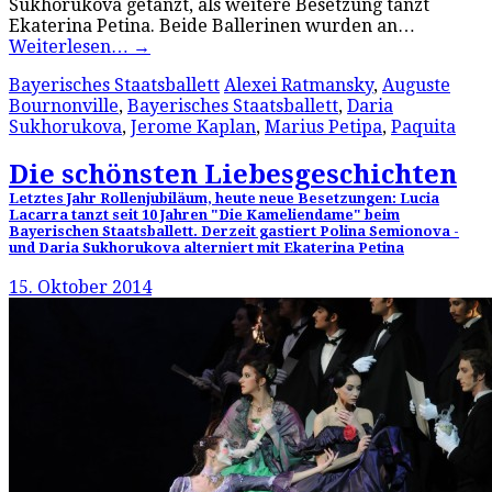
Sukhorukova getanzt, als weitere Besetzung tanzt
Ekaterina Petina. Beide Ballerinen wurden an…
Weiterlesen…
→
Bayerisches Staatsballett
Alexei Ratmansky
,
Auguste
Bournonville
,
Bayerisches Staatsballett
,
Daria
Sukhorukova
,
Jerome Kaplan
,
Marius Petipa
,
Paquita
Die schönsten Liebesgeschichten
Letztes Jahr Rollenjubiläum, heute neue Besetzungen: Lucia
Lacarra tanzt seit 10 Jahren "Die Kameliendame" beim
Bayerischen Staatsballett. Derzeit gastiert Polina Semionova -
und Daria Sukhorukova alterniert mit Ekaterina Petina
15. Oktober 2014