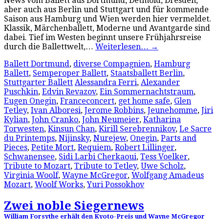
News vom Ballett aus Dortmund, Detmold, Dresden,
aber auch aus Berlin und Stuttgart und für kommende
Saison aus Hamburg und Wien werden hier vermeldet.
Klassik, Märchenballett, Moderne und Avantgarde sind
dabei. Tief im Westen beginnt unsere Frühjahrsreise
durch die Ballettwelt,…
Weiterlesen…
→
Ballett Dortmund
,
diverse Compagnien
,
Hamburg
Ballett
,
Semperoper Ballett
,
Staatsballett Berlin
,
Stuttgarter Ballett
Alessandra Ferri
,
Alexander
Puschkin
,
Edvin Revazov
,
Ein Sommernachtstraum
,
Eugen Onegin
,
Franceconcert
,
get home safe
,
Glen
Tetley
,
Ivan Alboresi
,
Jerome Robbins
,
Jeunehomme
,
Jiri
Kylian
,
John Cranko
,
John Neumeier
,
Katharina
Torwesten
,
Kinsun Chan
,
Kirill Serebrennikov
,
Le Sacre
du Printemps
,
Nijinsky
,
Nurejew
,
Onegin
,
Parts and
Pieces
,
Petite Mort
,
Requiem
,
Robert Lillinger
,
Schwanensee
,
Sidi Larbi Cherkaoui
,
Tess Voelker
,
Tribute to Mozart
,
Tribute to Tetley
,
Uwe Scholz
,
Virginia Woolf
,
Wayne McGregor
,
Wolfgang Amadeus
Mozart
,
Woolf Works
,
Yuri Possokhov
Zwei noble Siegernews
William Forsythe erhält den Kyoto-Preis und Wayne McGregor