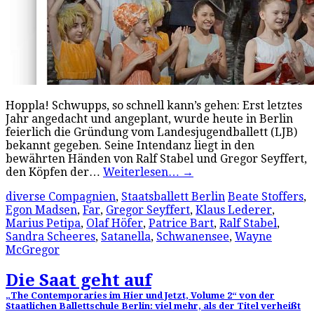
Hoppla! Schwupps, so schnell kann’s gehen: Erst letztes
Jahr angedacht und angeplant, wurde heute in Berlin
feierlich die Gründung vom Landesjugendballett (LJB)
bekannt gegeben. Seine Intendanz liegt in den
bewährten Händen von Ralf Stabel und Gregor Seyffert,
den Köpfen der…
Weiterlesen…
→
diverse Compagnien
,
Staatsballett Berlin
Beate Stoffers
,
Egon Madsen
,
Far
,
Gregor Seyffert
,
Klaus Lederer
,
Marius Petipa
,
Olaf Höfer
,
Patrice Bart
,
Ralf Stabel
,
Sandra Scheeres
,
Satanella
,
Schwanensee
,
Wayne
McGregor
Die Saat geht auf
„The Contemporaries im Hier und Jetzt, Volume 2“ von der
Staatlichen Ballettschule Berlin: viel mehr, als der Titel verheißt