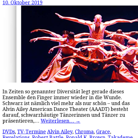
10. Oktober 2019
In Zeiten so genannter Diversität legt gerade dieses
Ensemble den Finger immer wieder in die Wunde.
Schwarz ist nämlich viel mehr als nur schön – und das
Alvin Ailey American Dance Theater (AAADT) besteht
darauf, schwarzhäutige Tänzerinnen und Tänzer zu
präsentieren,…
Weiterlesen…
→
DVDs
,
TV-Termine
Alvin Ailey
,
Chroma
,
Grace
,
Revelations
,
Robert Battle
,
Ronald K. Brown
,
Takademe
,