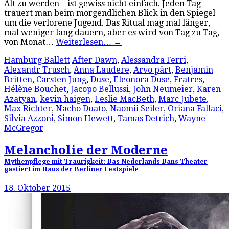
Alt zu werden – ist gewiss nicht einfach. Jeden Tag
trauert man beim morgendlichen Blick in den Spiegel
um die verlorene Jugend. Das Ritual mag mal länger,
mal weniger lang dauern, aber es wird von Tag zu Tag,
von Monat…
Weiterlesen…
→
Hamburg Ballett
After Dawn
,
Alessandra Ferri
,
Alexandr Trusch
,
Anna Laudere
,
Arvo pärt
,
Benjamin
Britten
,
Carsten Jung
,
Duse
,
Eleonora Duse
,
Fratres
,
Hélène Bouchet
,
Jacopo Bellussi
,
John Neumeier
,
Karen
Azatyan
,
kevin haigen
,
Leslie MacBeth
,
Marc Jubete
,
Max Richter
,
Nacho Duato
,
Naomii Seiler
,
Oriana Fallaci
,
Silvia Azzoni
,
Simon Hewett
,
Tamas Detrich
,
Wayne
McGregor
Melancholie der Moderne
Mythenpflege mit Traurigkeit: Das Nederlands Dans Theater
gastiert im Haus der Berliner Festspiele
18. Oktober 2015