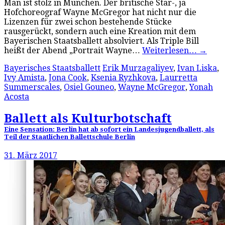
Man ist stolz in München. Der britische Star-, ja
Hofchoreograf Wayne McGregor hat nicht nur die
Lizenzen für zwei schon bestehende Stücke
rausgerückt, sondern auch eine Kreation mit dem
Bayerischen Staatsballett absolviert. Als Triple Bill
heißt der Abend „Portrait Wayne…
Weiterlesen…
→
Bayerisches Staatsballett
Erik Murzagaliyev
,
Ivan Liska
,
Ivy Amista
,
Jona Cook
,
Ksenia Ryzhkova
,
Laurretta
Summerscales
,
Osiel Gouneo
,
Wayne McGregor
,
Yonah
Acosta
Ballett als Kulturbotschaft
Eine Sensation: Berlin hat ab sofort ein Landesjugendballett, als
Teil der Staatlichen Ballettschule Berlin
31. März 2017