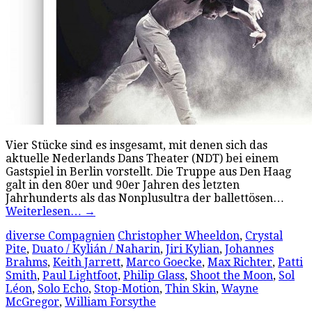
Vier Stücke sind es insgesamt, mit denen sich das
aktuelle Nederlands Dans Theater (NDT) bei einem
Gastspiel in Berlin vorstellt. Die Truppe aus Den Haag
galt in den 80er und 90er Jahren des letzten
Jahrhunderts als das Nonplusultra der ballettösen…
Weiterlesen…
→
diverse Compagnien
Christopher Wheeldon
,
Crystal
Pite
,
Duato / Kylián / Naharin
,
Jiri Kylian
,
Johannes
Brahms
,
Keith Jarrett
,
Marco Goecke
,
Max Richter
,
Patti
Smith
,
Paul Lightfoot
,
Philip Glass
,
Shoot the Moon
,
Sol
Léon
,
Solo Echo
,
Stop-Motion
,
Thin Skin
,
Wayne
McGregor
,
William Forsythe