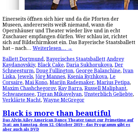
Einerseits öffnen sich hier und da die Pforten der
Museen, andererseits weiß niemand, wann die
Opernhäuser und Theater wieder live und in echt
Zuschauer empfangen dürfen. Wer schlau ist, richtet
sich auf Bildschirmkost ein. Das Bayerische Staatsballett
hat – nach…
Weiterlesen…
→
Ballett Dortmund
,
Bayerisches Staatsballett
Andrey
Kaydanovskiy
,
Black Cake
,
Daria Sukhorukova
,
Der
Schneesturm
,
Doug Fullington
,
George Balanchine
,
Ivan
Liska
,
Jewels
,
Jörg Mannes
,
Ksenia Ryzhkova
,
Le
Corsaire
,
Mai Kono
,
Marijn Rademaker
,
Marius Petipa
,
Maxim Chashchegorov
,
Ray Barra
,
Russell Maliphant
,
Schwanensee
,
Tigran Mikayelyan
,
Unsterblich Geliebte
,
Verklärte Nacht
,
Wayne McGregor
Black is more than beautiful
Das Alvin Ailey American Dance Theater tanzt zur Primetime auf
3sat: am Samstag, dem 12. Oktober 2019 – das Programm gibt es
aber auch als DVD