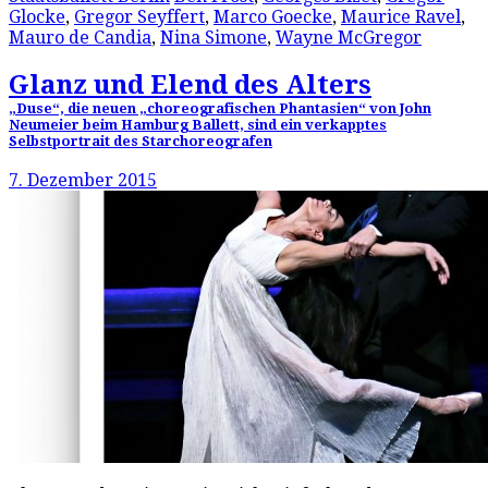
Glocke
,
Gregor Seyffert
,
Marco Goecke
,
Maurice Ravel
,
Mauro de Candia
,
Nina Simone
,
Wayne McGregor
Glanz und Elend des Alters
„Duse“, die neuen „choreografischen Phantasien“ von John
Neumeier beim Hamburg Ballett, sind ein verkapptes
Selbstportrait des Starchoreografen
7. Dezember 2015