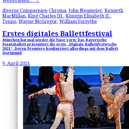
Weiterlesen…
→
diverse Compagnien
Chroma
,
John Neumeier
,
Kenneth
MacMillan
,
King Charles III.
,
Königin Elisabeth II.
,
Tenno
,
Wayne McGregor
,
William Forsythe
Erstes digitales Ballettfestival
München hat mal wieder die Nase vorn: Das Bayerische
Staatsballett präsentiert die erste „Digitale Ballettfestwoche
2021“. Deren Premiere konkurriert allerdings mit dem Ballett
Dortmund
9. April 2021