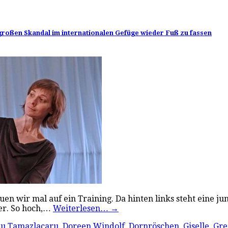
m großen Skandal im internationalen Gefüge wieder Fuß zu fassen
en wir mal auf ein Training. Da hinten links steht eine jung
er. So hoch,…
Weiterlesen…
→
nu Tamazlacaru
,
Doreen Windolf
,
Dornröschen
,
Giselle
,
Gre