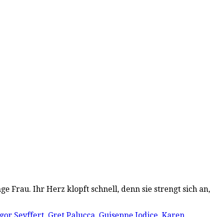
e Frau. Ihr Herz klopft schnell, denn sie strengt sich an,
gor Seyffert
,
Gret Palucca
,
Guiseppe Iodice
,
Karen