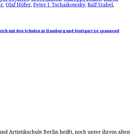
er
,
Olaf Höfer
,
Peter I. Tschaikowsky
,
Ralf Stabel
,
rgleich mit den Schulen in Hamburg und Stuttgart ist spannend
t- und Artistikschule Berlin heißt, noch unter ihrem alten