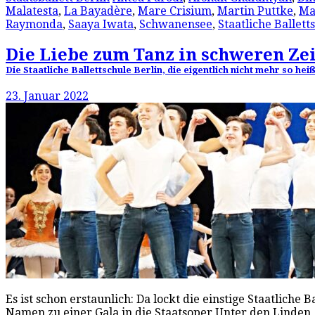
Malatesta
,
La Bayadère
,
Mare Crisium
,
Martin Puttke
,
Ma
Raymonda
,
Saaya Iwata
,
Schwanensee
,
Staatliche Ballett
Die Liebe zum Tanz in schweren Ze
Die Staatliche Ballettschule Berlin, die eigentlich nicht mehr so he
23. Januar 2022
Es ist schon erstaunlich: Da lockt die einstige Staatliche 
Namen zu einer Gala in die Staatsoper Unter den Linden,