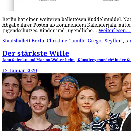
Berlin hat einen weiteren ballettösen Kuddelmuddel. Na
Abgabe ihrer Posten ab kommendem Kalenderjahr mitteilte
Jugendschutzes. Kinder und Jugendliche…
Weiterlesen
Staatsballett Berlin
Christine Camillo
,
Gregor Seyffert
,
Ia
Der stärkste Wille
Iana Salenko und Marian Walter beim „Künstlergespräch“ in der Sta
12. Januar 2020