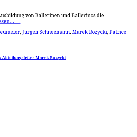
 Ausbildung von Ballerinen und Ballerinos die
lesen…
→
Neumeier
,
Jürgen Schneemann
,
Marek Rozycki
,
Patrice
i: Abteilungsleiter Marek Rozycki