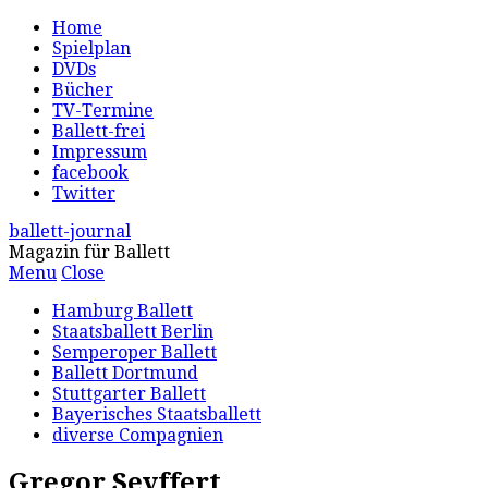
Home
Spielplan
DVDs
Bücher
TV-Termine
Ballett-frei
Impressum
facebook
Twitter
ballett-journal
Magazin für Ballett
Menu
Close
Hamburg Ballett
Staatsballett Berlin
Semperoper Ballett
Ballett Dortmund
Stuttgarter Ballett
Bayerisches Staatsballett
diverse Compagnien
Gregor Seyffert