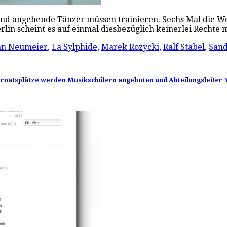
 angehende Tänzer müssen trainieren. Sechs Mal die Woch
Berlin scheint es auf einmal diesbezüglich keinerlei Recht
hn Neumeier
,
La Sylphide
,
Marek Rozycki
,
Ralf Stabel
,
Sand
Internatsplätze werden Musikschülern angeboten und Abteilungsleiter