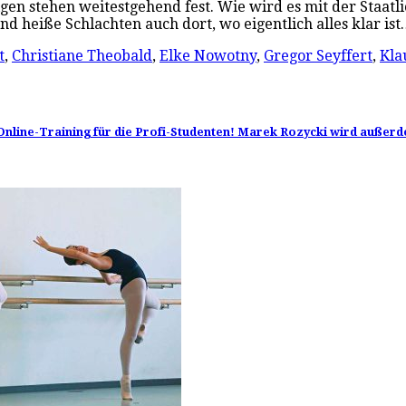
digen stehen weitestgehend fest. Wie wird es mit der Staa
 und heiße Schlachten auch dort, wo eigentlich alles klar is
t
,
Christiane Theobald
,
Elke Nowotny
,
Gregor Seyffert
,
Kla
n Online-Training für die Profi-Studenten! Marek Rozycki wird außerd