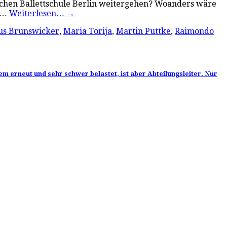
tlichen Ballettschule Berlin weitergehen? Woanders wäre
t.…
Weiterlesen…
→
us Brunswicker
,
Maria Torija
,
Martin Puttke
,
Raimondo
em erneut und sehr schwer belastet, ist aber Abteilungsleiter. Nur