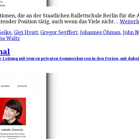
ionen, die an der Staatlichen Ballettschule Berlin für die
eitender Position tätig, auch wenn das Viele nicht…
Weiter
Seike
,
Gigi Hyatt
,
Gregor Seyffert
,
Johannes Öhman
,
John 
ha Waltz
nal
re Leitung mit teuren privaten Sommerkursen in den Ferien, mit dabe