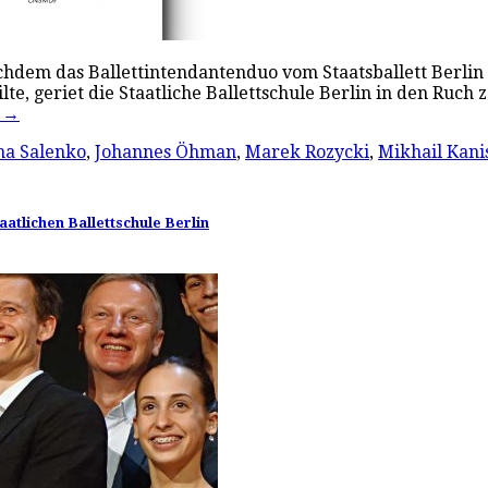
chdem das Ballettintendantenduo vom Staatsballett Berlin
, geriet die Staatliche Ballettschule Berlin in den Ruch 
…
→
na Salenko
,
Johannes Öhman
,
Marek Rozycki
,
Mikhail Kani
atlichen Ballettschule Berlin