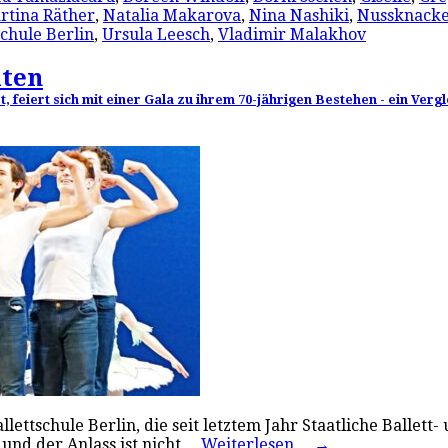
rtina Räther
,
Natalia Makarova
,
Nina Nashiki
,
Nussknack
schule Berlin
,
Ursula Leesch
,
Vladimir Malakhov
iten
ißt, feiert sich mit einer Gala zu ihrem 70-jährigen Bestehen - ein Ve
Ballettschule Berlin, die seit letztem Jahr Staatliche Ballet
 und der Anlass ist nicht…
Weiterlesen…
→