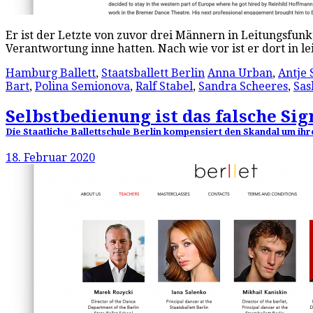
Er ist der Letzte von zuvor drei Männern in Leitungsfunkt
Verantwortung inne hatten. Nach wie vor ist er dort in l
Hamburg Ballett
,
Staatsballett Berlin
Anna Urban
,
Antje 
Bart
,
Polina Semionova
,
Ralf Stabel
,
Sandra Scheeres
,
Sas
Selbstbedienung ist das falsche Sig
Die Staatliche Ballettschule Berlin kompensiert den Skandal um ih
18. Februar 2020