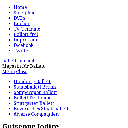
Home
Spielplan
DVDs
Bücher
TV-Termine
Ballett-frei
Impressum
facebook
Twitter
ballett-journal
Magazin für Ballett
Menu
Close
Hamburg Ballett
Staatsballett Berlin
Semperoper Ballett
Ballett Dortmund
Stuttgarter Ballett
Bayerisches Staatsballett
diverse Compagnien
Guiseppe Iodice