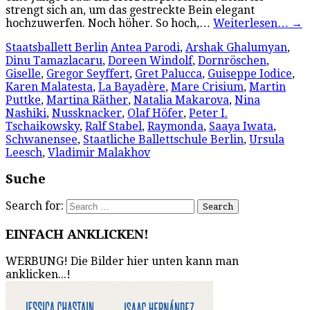
strengt sich an, um das gestreckte Bein elegant
hochzuwerfen. Noch höher. So hoch,…
Weiterlesen…
→
Staatsballett Berlin
Antea Parodi
,
Arshak Ghalumyan
,
Dinu Tamazlacaru
,
Doreen Windolf
,
Dornröschen
,
Giselle
,
Gregor Seyffert
,
Gret Palucca
,
Guiseppe Iodice
,
Karen Malatesta
,
La Bayadère
,
Mare Crisium
,
Martin
Puttke
,
Martina Räther
,
Natalia Makarova
,
Nina
Nashiki
,
Nussknacker
,
Olaf Höfer
,
Peter I.
Tschaikowsky
,
Ralf Stabel
,
Raymonda
,
Saaya Iwata
,
Schwanensee
,
Staatliche Ballettschule Berlin
,
Ursula
Leesch
,
Vladimir Malakhov
Suche
Search for:
EINFACH ANKLICKEN!
WERBUNG! Die Bilder hier unten kann man
anklicken...!