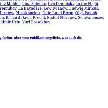
tav Mahler
,
Iana Salenko
,
Ilya Demutsky
,
In the Night
,
brennikov
,
La Bayadère
,
Lew Iwanow
,
Ludwig Minkus
,
Nurejew
,
Nussknacker
,
Odin Lund Biron
,
Olga Pavluk
,
on
,
Richard David Precht
,
Rudolf Nurejew
,
Schwanensee
,
dimir Urin
,
Yuri Possokhov
ekrönt, aber vom Publikum ungeliebt, was auch die