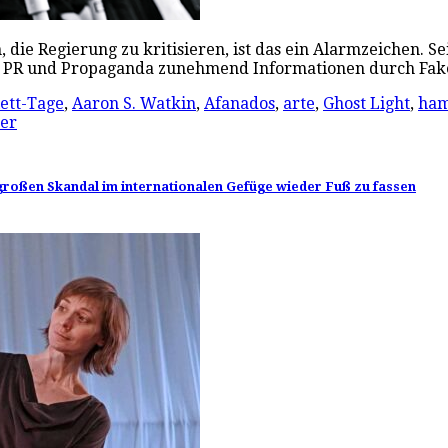
e Regierung zu kritisieren, ist das ein Alarmzeichen. Seit
ng, PR und Propaganda zunehmend Informationen durch F
ett-Tage
,
Aaron S. Watkin
,
Afanados
,
arte
,
Ghost Light
,
ham
er
m großen Skandal im internationalen Gefüge wieder Fuß zu fassen