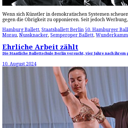
Wenn sich Künstler in demokratischen Systemen scheuen, di
gegen die Obrigkeit zu opponieren. Seit jedoch Werbu
Hamburg Ballett
,
Staatsballett Berlin
50. Hamburger Ball
Morau
,
Nussknacker
,
Semperoper Ballett
,
Wunderkamm
Ehrliche Arbeit zählt
Die Staatliche Ballettschule Berlin versucht, vier Jahre nach ihre
10. August 2024