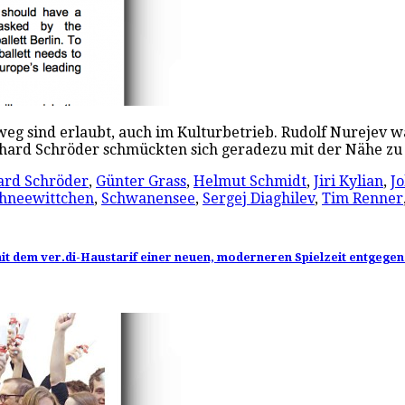
weg sind erlaubt, auch im Kulturbetrieb. Rudolf Nurejev
rhard Schröder schmückten sich geradezu mit der Nähe zu
ard Schröder
,
Günter Grass
,
Helmut Schmidt
,
Jiri Kylian
,
J
hneewittchen
,
Schwanensee
,
Sergej Diaghilev
,
Tim Renner
 mit dem ver.di-Haustarif einer neuen, moderneren Spielzeit entgegen