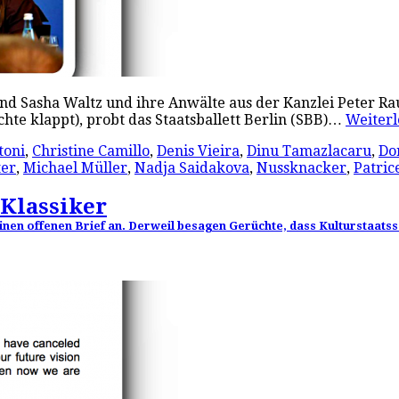
rend Sasha Waltz und ihre Anwälte aus der Kanzlei Peter 
hte klappt), probt das Staatsballett Berlin (SBB)…
Weiter
toni
,
Christine Camillo
,
Denis Vieira
,
Dinu Tamazlacaru
,
Do
ter
,
Michael Müller
,
Nadja Saidakova
,
Nussknacker
,
Patric
Klassiker
inen offenen Brief an. Derweil besagen Gerüchte, dass Kulturstaat