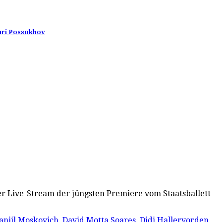
Yuri Possokhov
er Live-Stream der jüngsten Premiere vom Staatsballett
aniil Moskovich
,
David Motta Soares
,
Didi Hallervorden
,