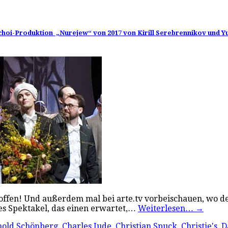
olschoi-Produktion „Nurejew“ von 2017 von Kirill Serebrennikov und 
 hoffen! Und außerdem mal bei arte.tv vorbeischauen, wo d
res Spektakel, das einen erwartet,…
Weiterlesen…
→
nold Schönberg
,
Charles Jude
,
Christian Spuck
,
Christie's
,
D