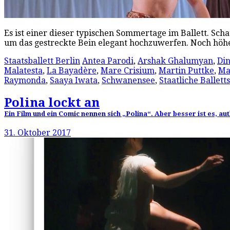
Es ist einer dieser typischen Sommertage im Ballett. Schau
um das gestreckte Bein elegant hochzuwerfen. Noch höh
Staatsballett Berlin
Antea Parodi
,
Arshak Ghalumyan
,
Di
Malatesta
,
La Bayadère
,
Mare Crisium
,
Martin Puttke
,
Ma
Raymonda
,
Saaya Iwata
,
Schwanensee
,
Staatliche Ballett
Polina lockt an
Ein Film und ein Comic nennen sich „Polina“. Aber besser ist es, au
31. Oktober 2017