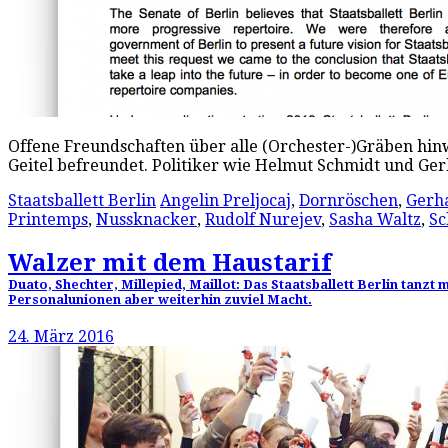
Offene Freundschaften über alle (Orchester-)Gräben hin
Geitel befreundet. Politiker wie Helmut Schmidt und Ge
Staatsballett Berlin
Angelin Preljocaj
,
Dornröschen
,
Gerh
Printemps
,
Nussknacker
,
Rudolf Nurejev
,
Sasha Waltz
,
Sc
Walzer mit dem Haustarif
Duato, Shechter, Millepied, Maillot: Das Staatsballett Berlin tanzt
Personalunionen aber weiterhin zuviel Macht.
24. März 2016