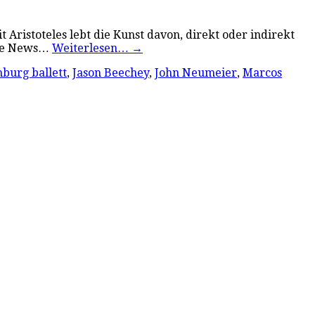
 Aristoteles lebt die Kunst davon, direkt oder indirekt
ake News…
Weiterlesen…
→
burg ballett
,
Jason Beechey
,
John Neumeier
,
Marcos