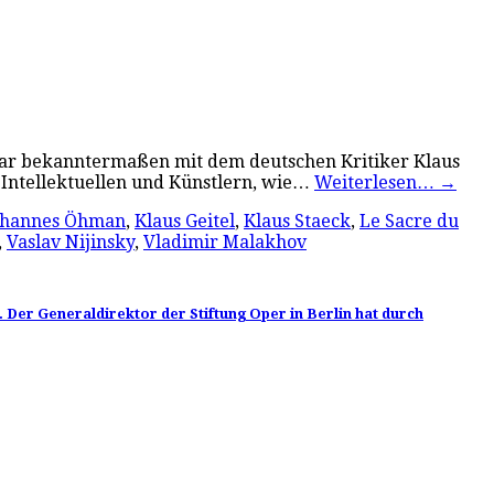
 war bekanntermaßen mit dem deutschen Kritiker Klaus
 Intellektuellen und Künstlern, wie…
Weiterlesen…
→
ohannes Öhman
,
Klaus Geitel
,
Klaus Staeck
,
Le Sacre du
,
Vaslav Nijinsky
,
Vladimir Malakhov
. Der Generaldirektor der Stiftung Oper in Berlin hat durch