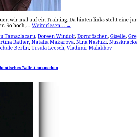
en wir mal auf ein Training. Da hinten links steht eine jung
er. So hoch,…
Weiterlesen…
→
nu Tamazlacaru
,
Doreen Windolf
,
Dornröschen
,
Giselle
,
Gre
rtina Räther
,
Natalia Makarova
,
Nina Nashiki
,
Nussknack
schule Berlin
,
Ursula Leesch
,
Vladimir Malakhov
thentisches Ballett anzusehen