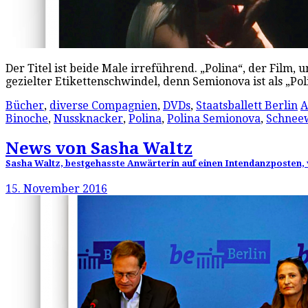
Der Titel ist beide Male irreführend. „Polina“, der Film,
gezielter Etikettenschwindel, denn Semionova ist als „Po
Bücher
,
diverse Compagnien
,
DVDs
,
Staatsballett Berlin
A
Binoche
,
Nussknacker
,
Polina
,
Polina Semionova
,
Schnee
News von Sasha Waltz
Sasha Waltz, bestgehasste Anwärterin auf einen Intendanzposten,
15. November 2016