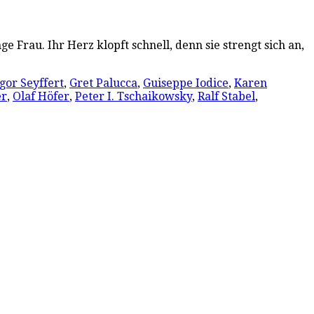
e Frau. Ihr Herz klopft schnell, denn sie strengt sich an,
gor Seyffert
,
Gret Palucca
,
Guiseppe Iodice
,
Karen
er
,
Olaf Höfer
,
Peter I. Tschaikowsky
,
Ralf Stabel
,