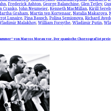
uhn
,
Frederick Ashton
,
George Balanchine
,
Glen Tetley
,
Gus
n Cranko
,
John Neumeier
,
Kenneth MacMillan
,
Kirill Sere
artha Graham
,
Martin ten Kortenaar
,
Natalia Makarova
,
rrot Lunaire
,
Pina Bausch
,
Polina Semionova
,
Richard Aved
Vladimir Malakhov
,
William Forsythe
,
Wladimir Putin
,
Wla
ammer“ von Marcos Morau vor. Der spanische Choreograf ist preisg