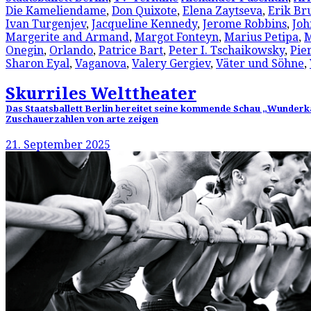
Die Kameliendame
,
Don Quixote
,
Elena Zaytseva
,
Erik Br
Ivan Turgenjev
,
Jacqueline Kennedy
,
Jerome Robbins
,
Joh
Margerite and Armand
,
Margot Fonteyn
,
Marius Petipa
,
M
Onegin
,
Orlando
,
Patrice Bart
,
Peter I. Tschaikowsky
,
Pie
Sharon Eyal
,
Vaganova
,
Valery Gergiev
,
Väter und Söhne
,
Skurriles Welttheater
Das Staatsballett Berlin bereitet seine kommende Schau „Wunderk
Zuschauerzahlen von arte zeigen
21. September 2025