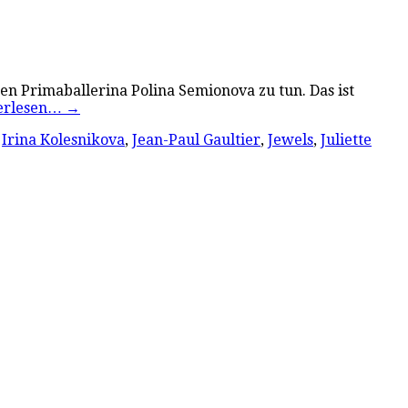
ten Primaballerina Polina Semionova zu tun. Das ist
erlesen…
→
,
Irina Kolesnikova
,
Jean-Paul Gaultier
,
Jewels
,
Juliette