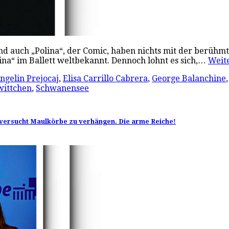
 und auch „Polina“, der Comic, haben nichts mit der berühm
lina“ im Ballett weltbekannt. Dennoch lohnt es sich,…
Weit
ngelin Prejocaj
,
Elisa Carrillo Cabrera
,
George Balanchine
wittchen
,
Schwanensee
 versucht Maulkörbe zu verhängen. Die arme Reiche!