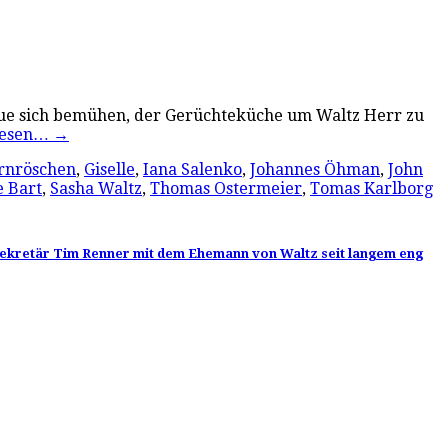
Raue sich bemühen, der Gerüchteküche um Waltz Herr zu
lesen…
→
rnröschen
,
Giselle
,
Iana Salenko
,
Johannes Öhman
,
John
e Bart
,
Sasha Waltz
,
Thomas Ostermeier
,
Tomas Karlborg
ssekretär Tim Renner mit dem Ehemann von Waltz seit langem eng