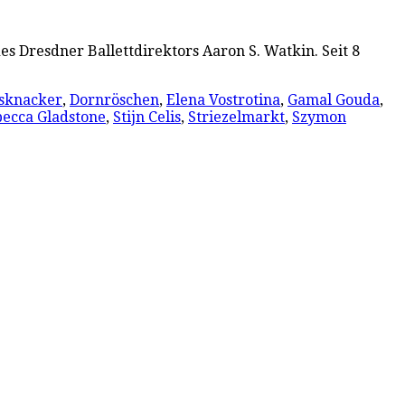
es Dresdner Ballettdirektors Aaron S. Watkin. Seit 8
sknacker
,
Dornröschen
,
Elena Vostrotina
,
Gamal Gouda
,
ecca Gladstone
,
Stijn Celis
,
Striezelmarkt
,
Szymon