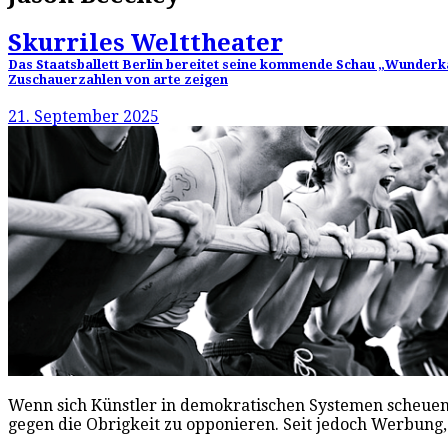
Skurriles Welttheater
Das Staatsballett Berlin bereitet seine kommende Schau „Wunderk
Zuschauerzahlen von arte zeigen
21. September 2025
Wenn sich Künstler in demokratischen Systemen scheuen, di
gegen die Obrigkeit zu opponieren. Seit jedoch Werbu