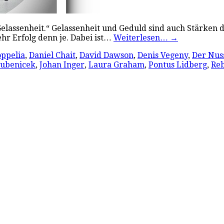
Gelassenheit.“ Gelassenheit und Geduld sind auch Stärken d
ehr Erfolg denn je. Dabei ist…
Weiterlesen…
→
ppelia
,
Daniel Chait
,
David Dawson
,
Denis Vegeny
,
Der Nus
 Bubenicek
,
Johan Inger
,
Laura Graham
,
Pontus Lidberg
,
Reb