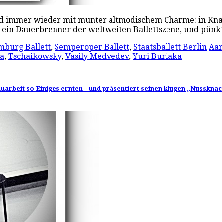
– und immer wieder mit munter altmodischem Charme: in Kna
st ein Dauerbrenner der weltweiten Ballettszene, und pün
burg Ballett
,
Semperoper Ballett
,
Staatsballett Berlin
Aar
pa
,
Tschaikowsky
,
Vasily Medvedev
,
Yuri Burlaka
uarbeit so Einiges ernten – und präsentiert seinen klugen „Nusskna