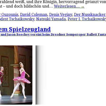
rahlend weiß, und ihre Königin, hervorragend getanzt von A
nant – und doch bildschön und…
Weiterlesen…
→
y Ouzounis
,
David Coleman
,
Denis Veginy
,
Der Nussknacker
dest Tschaikowsky
,
Natsuki Yamada
,
Peter I. Tschaikowsk
dem Spielzeugland
und Jason Beechey vereint beim Dresdner Semperoper Ballett Fantas