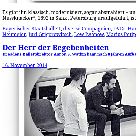
Es gibt ihn klassisch, modernisiert, sogar abstrahiert 
Nussknacker“, 1892 in Sankt Petersburg uraufgeführt, i
Bayerisches Staatsballett
,
diverse Compagnien
,
DVDs
,
Ham
Neumeier
,
Juri Grigorowitsch
,
Lew Iwanow
,
Marius Peti
Der Herr der Begebenheiten
Dresdens Ballettdirektor Aaron S. Watkin kann nach 8 Jahren Aufba
16. November 2014