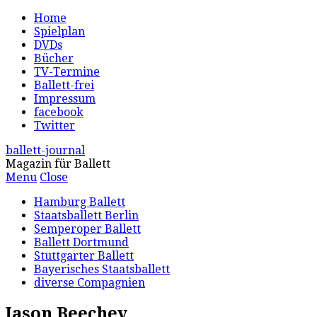
Home
Spielplan
DVDs
Bücher
TV-Termine
Ballett-frei
Impressum
facebook
Twitter
ballett-journal
Magazin für Ballett
Menu
Close
Hamburg Ballett
Staatsballett Berlin
Semperoper Ballett
Ballett Dortmund
Stuttgarter Ballett
Bayerisches Staatsballett
diverse Compagnien
Jason Beechey