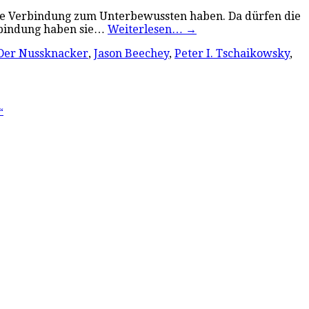
arke Verbindung zum Unterbewussten haben. Da dürfen die
rbindung haben sie…
Weiterlesen…
→
Der Nussknacker
,
Jason Beechey
,
Peter I. Tschaikowsky
,
“