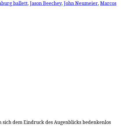
burg ballett
,
Jason Beechey
,
John Neumeier
,
Marcos
an sich dem Eindruck des Augenblicks bedenkenlos