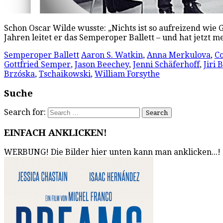
Schon Oscar Wilde wusste: „Nichts ist so aufreizend wie 
Jahren leitet er das Semperoper Ballett – und hat jetzt m
Semperoper Ballett
Aaron S. Watkin
,
Anna Merkulova
,
Co
Gottfried Semper
,
Jason Beechey
,
Jenni Schäferhoff
,
Jiri
Brzóska
,
Tschaikowski
,
William Forsythe
Suche
Search for:
EINFACH ANKLICKEN!
WERBUNG! Die Bilder hier unten kann man anklicken...!