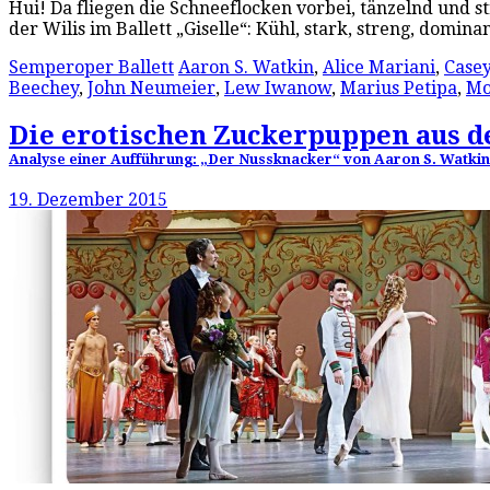
Hui! Da fliegen die Schneeflocken vorbei, tänzelnd und st
der Wilis im Ballett „Giselle“: Kühl, stark, streng, domi
Semperoper Ballett
Aaron S. Watkin
,
Alice Mariani
,
Case
Beechey
,
John Neumeier
,
Lew Iwanow
,
Marius Petipa
,
Mo
Die erotischen Zuckerpuppen aus 
Analyse einer Aufführung: „Der Nussknacker“ von Aaron S. Watkin 
19. Dezember 2015