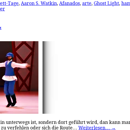
ett-Tage
,
Aaron S. Watkin
,
Afanados
,
arte
,
Ghost Light
,
ham
er
z
ein unterwegs ist, sondern dort geführt wird, dan kann m
 zu verfehlen oder sich die Route…
Weiterlesen…
→