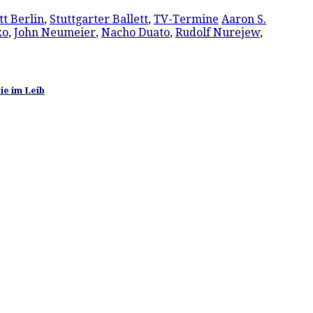
tt Berlin
,
Stuttgarter Ballett
,
TV-Termine
Aaron S.
ko
,
John Neumeier
,
Nacho Duato
,
Rudolf Nurejew
,
ie im Leib