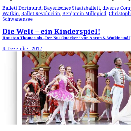
Ballett Dortmund
,
Bayerisches Staatsballett
,
diverse Com
Watkin
,
Ballet Revolución
,
Benjamin Millepied
,
Christop
Schwanensee
Die Welt – ein Kinderspiel!
Houston Thomas als „Der Nussknacker“ von Aaron S. Watkin und Ja
4. Dezember 2017