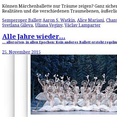
Können Märchenballette nur Träume zeigen? Ganz sicher 
Realitäten und die verschiedenen Traumebenen, äußerli
Semperoper Ballett
Aaron S. Watkin
,
Alice Mariani
,
Chant
Svetlana Gileva
,
Uliana Veginy
,
Václav Lamparter
Alle Jahre wieder…
… allerorten, in allen Epochen: Kein anderes Ballett ersteht rege
25. November 2015