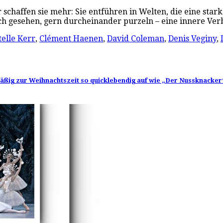
schaffen sie mehr: Sie entführen in Welten, die eine st
ch gesehen, gern durcheinander purzeln – eine innere Ve
elle Kerr
,
Clément Haenen
,
David Coleman
,
Denis Veginy
,
lmäßig zur Weihnachtszeit so quicklebendig auf wie „Der Nussknacker