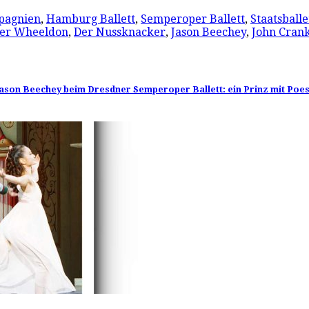
pagnien
,
Hamburg Ballett
,
Semperoper Ballett
,
Staatsballe
her Wheeldon
,
Der Nussknacker
,
Jason Beechey
,
John Cran
son Beechey beim Dresdner Semperoper Ballett: ein Prinz mit Poes