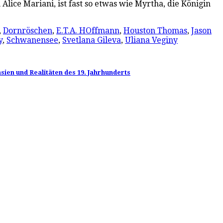
lice Mariani, ist fast so etwas wie Myrtha, die Königin
,
Dornröschen
,
E.T.A. HOffmann
,
Houston Thomas
,
Jason
y
,
Schwanensee
,
Svetlana Gileva
,
Uliana Veginy
ien und Realitäten des 19. Jahrhunderts