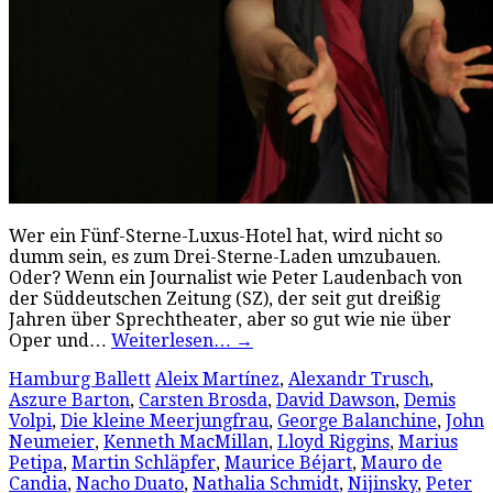
Wer ein Fünf-Sterne-Luxus-Hotel hat, wird nicht so
dumm sein, es zum Drei-Sterne-Laden umzubauen.
Oder? Wenn ein Journalist wie Peter Laudenbach von
der Süddeutschen Zeitung (SZ), der seit gut dreißig
Jahren über Sprechtheater, aber so gut wie nie über
Oper und…
Weiterlesen…
→
Hamburg Ballett
Aleix Martínez
,
Alexandr Trusch
,
Aszure Barton
,
Carsten Brosda
,
David Dawson
,
Demis
Volpi
,
Die kleine Meerjungfrau
,
George Balanchine
,
John
Neumeier
,
Kenneth MacMillan
,
Lloyd Riggins
,
Marius
Petipa
,
Martin Schläpfer
,
Maurice Béjart
,
Mauro de
Candia
,
Nacho Duato
,
Nathalia Schmidt
,
Nijinsky
,
Peter