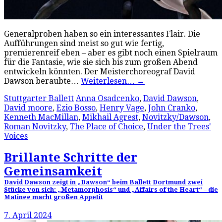
Generalproben haben so ein interessantes Flair. Die
Aufführungen sind meist so gut wie fertig,
premierenreif eben – aber es gibt noch einen Spielraum
für die Fantasie, wie sie sich bis zum großen Abend
entwickeln könnten. Der Meisterchoreograf David
Dawson beraubte…
Weiterlesen…
→
Stuttgarter Ballett
Anna Osadcenko
,
David Dawson
,
David moore
,
Ezio Bosso
,
Henry Vage
,
John Cranko
,
Kenneth MacMillan
,
Mikhail Agrest
,
Novitzky/Dawson
,
Roman Novitzky
,
The Place of Choice
,
Under the Trees'
Voices
Brillante Schritte der
Gemeinsamkeit
David Dawson zeigt in „Dawson“ beim Ballett Dortmund zwei
Stücke von sich: „Metamorphosis“ und „Affairs of the Heart“ – die
Matinee macht großen Appetit
7. April 2024