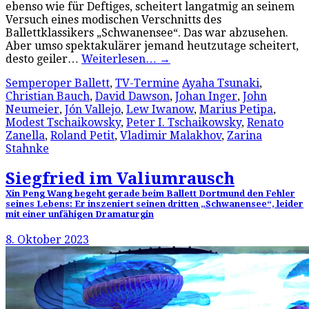
ebenso wie für Deftiges, scheitert langatmig an seinem
Versuch eines modischen Verschnitts des
Ballettklassikers „Schwanensee“. Das war abzusehen.
Aber umso spektakulärer jemand heutzutage scheitert,
desto geiler…
Weiterlesen…
→
Semperoper Ballett
,
TV-Termine
Ayaha Tsunaki
,
Christian Bauch
,
David Dawson
,
Johan Inger
,
John
Neumeier
,
Jón Vallejo
,
Lew Iwanow
,
Marius Petipa
,
Modest Tschaikowsky
,
Peter I. Tschaikowsky
,
Renato
Zanella
,
Roland Petit
,
Vladimir Malakhov
,
Zarina
Stahnke
Siegfried im Valiumrausch
Xin Peng Wang begeht gerade beim Ballett Dortmund den Fehler
seines Lebens: Er inszeniert seinen dritten „Schwanensee“, leider
mit einer unfähigen Dramaturgin
8. Oktober 2023