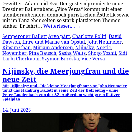
Gewitter, Adam und Eva: Der gestern premierte neue
Dresdner Ballettabend „Vice Versa“ kommt mit einer
atemberaubenden, dennoch puristischen Ästhetik sowie
mit im Tanz eher selten so stark platzierten Themen
einher. Er lehrt…
Weiterlesen…
→
Semperoper Ballett
Arvo pärt
,
Charlotte Politi
,
David
Dawson
,
Imre und Marne van Opstal
,
John Neumeier
,
Kinsun Chan
,
Miriam Andersén
,
Nijinsky
,
Noetic
,
November
,
Pina Bausch
,
Sasha Waltz
,
Shogo Yoshii
,
Sidi
Larbi Cherkaoui
,
Szymon Brzóska
,
Vice Versa
Nijinsky, die Meerjungfrau und die
neue Zeit
Mit „Nijinsky“ und „Die kleine Meerjungfrau“ von John Neumeier
tanzt das Hamburg Ballett in seine Zeit der Befreiung – ohne
Peter Laudenbach von der SZ. Außerdem wichtig: ein fiktiver
Spielplan
14. Juni 2025