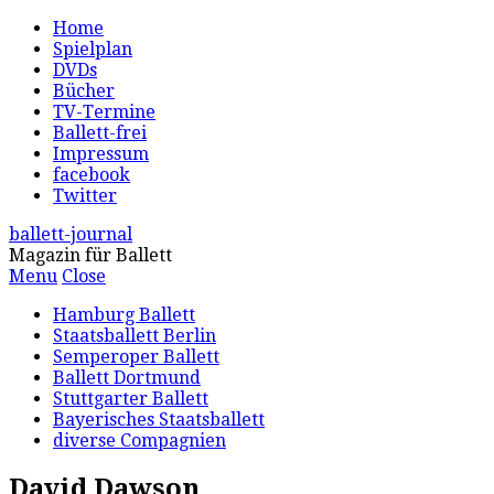
Home
Spielplan
DVDs
Bücher
TV-Termine
Ballett-frei
Impressum
facebook
Twitter
ballett-journal
Magazin für Ballett
Menu
Close
Hamburg Ballett
Staatsballett Berlin
Semperoper Ballett
Ballett Dortmund
Stuttgarter Ballett
Bayerisches Staatsballett
diverse Compagnien
David Dawson