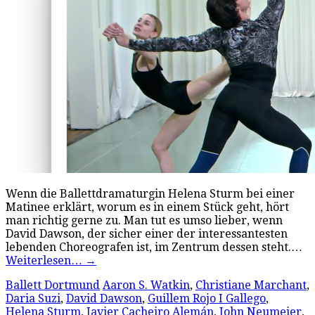
Wenn die Ballettdramaturgin Helena Sturm bei einer
Matinee erklärt, worum es in einem Stück geht, hört
man richtig gerne zu. Man tut es umso lieber, wenn
David Dawson, der sicher einer der interessantesten
lebenden Choreografen ist, im Zentrum dessen steht.…
Weiterlesen…
→
Ballett Dortmund
Aaron S. Watkin
,
Christiane Marchant
,
Daria Suzi
,
David Dawson
,
Guillem Rojo I Gallego
,
Helena Sturm
,
Javier Cacheiro Alemán
,
John Neumeier
,