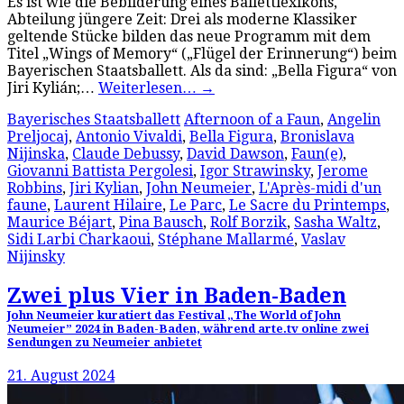
Es ist wie die Bebilderung eines Ballettlexikons,
Abteilung jüngere Zeit: Drei als moderne Klassiker
geltende Stücke bilden das neue Programm mit dem
Titel „Wings of Memory“ („Flügel der Erinnerung“) beim
Bayerischen Staatsballett. Als da sind: „Bella Figura“ von
Jiri Kylián;…
Weiterlesen…
→
Bayerisches Staatsballett
Afternoon of a Faun
,
Angelin
Preljocaj
,
Antonio Vivaldi
,
Bella Figura
,
Bronislava
Nijinska
,
Claude Debussy
,
David Dawson
,
Faun(e)
,
Giovanni Battista Pergolesi
,
Igor Strawinsky
,
Jerome
Robbins
,
Jiri Kylian
,
John Neumeier
,
L'Après-midi d'un
faune
,
Laurent Hilaire
,
Le Parc
,
Le Sacre du Printemps
,
Maurice Béjart
,
Pina Bausch
,
Rolf Borzik
,
Sasha Waltz
,
Sidi Larbi Charkaoui
,
Stéphane Mallarmé
,
Vaslav
Nijinsky
Zwei plus Vier in Baden-Baden
John Neumeier kuratiert das Festival „The World of John
Neumeier” 2024 in Baden-Baden, während arte.tv online zwei
Sendungen zu Neumeier anbietet
21. August 2024