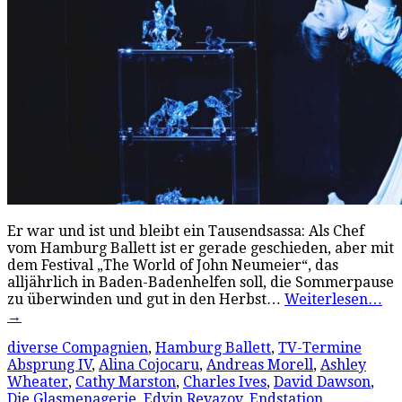
Er war und ist und bleibt ein Tausendsassa: Als Chef
vom Hamburg Ballett ist er gerade geschieden, aber mit
dem Festival „The World of John Neumeier“, das
alljährlich in Baden-Badenhelfen soll, die Sommerpause
zu überwinden und gut in den Herbst…
Weiterlesen…
→
diverse Compagnien
,
Hamburg Ballett
,
TV-Termine
Absprung IV
,
Alina Cojocaru
,
Andreas Morell
,
Ashley
Wheater
,
Cathy Marston
,
Charles Ives
,
David Dawson
,
Die Glasmenagerie
,
Edvin Revazov
,
Endstation