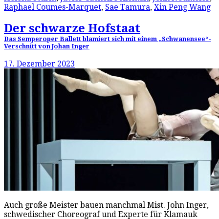
Raphael Coumes-Marquet
,
Sae Tamura
,
Xin Peng Wang
Der schwarze Hofstaat
Das Semperoper Ballett blamiert sich mit einem „Schwanensee“-
Verschnitt von Johan Inger
17. Dezember 2023
Auch große Meister bauen manchmal Mist. John Inger,
schwedischer Choreograf und Experte für Klamauk