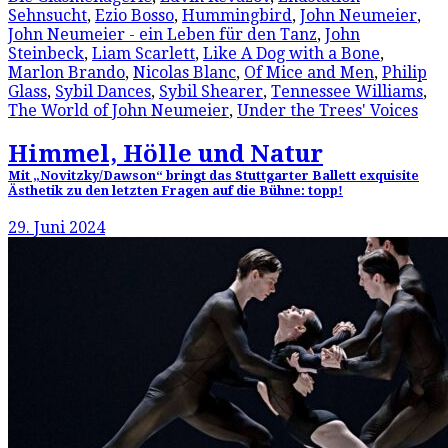
Sehnsucht
,
Ezio Bosso
,
Hummingbird
,
John Neumeier
,
John Neumeier - ein Leben für den Tanz
,
John
Steinbeck
,
Liam Scarlett
,
Like A Dog with a Bone
,
Marlon Brando
,
Nicolas Blanc
,
Of Mice and Men
,
Philip
Glass
,
Sybil Dances
,
Sybil Shearer
,
Tennessee Williams
,
The World of John Neumeier
,
Under the Trees' Voices
Himmel, Hölle und Natur
Mit „Novitzky/Dawson“ bringt das Stuttgarter Ballett exquisite
Ästhetik zu den letzten Fragen auf die Bühne: topp!
29. Juni 2024