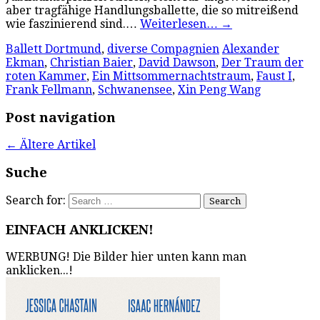
aber tragfähige Handlungsballette, die so mitreißend
wie faszinierend sind.…
Weiterlesen…
→
Ballett Dortmund
,
diverse Compagnien
Alexander
Ekman
,
Christian Baier
,
David Dawson
,
Der Traum der
roten Kammer
,
Ein Mittsommernachtstraum
,
Faust I
,
Frank Fellmann
,
Schwanensee
,
Xin Peng Wang
Post navigation
←
Ältere Artikel
Suche
Search for:
EINFACH ANKLICKEN!
WERBUNG! Die Bilder hier unten kann man
anklicken...!