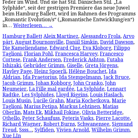
Feder im Wind. Und sie hat Stil. Dänischen Stil. „La
Sylphide“, seit der gestrigen Premiere das neue Juwel
beim Hamburg Ballett, wird im Rahmen des Programms
„Romantic Evolution/s“ („Romantische Entwicklung/en“)
in…
Weiterlesen…
→
Hamburg Ballett
Aleix Martínez
,
Alessandro Frola
,
Arvo
pärt
,
August Bournonville
,
Daniil Simkin
,
David Dawson
,
Die Kameliendame
,
Edward Clug
,
Eva Kloborg
,
Filippo
Taglioni
,
Florian Pohl
,
Francesca Harvey
,
Francesco
Cortese
,
Frank Andersen
,
Frederick Ashton
,
Futaba
Ishizaki
,
Gebrüder Grimm
,
Giselle
,
Greta Jörgens
,
Hayley Page
,
Heinz Spoerli
,
Hélène Bouchet
,
Ida
Aldrian
,
Ida Praetorius
,
Ida Stempelmann
,
Jack Bruce
,
Jacob Grimm
,
Johan Kobborg
,
John Cranko
,
John
Neumeier
,
La Fille mal gardée
,
La Sylphide
,
Lennart
Radtke
,
Les Sylphides
,
Lloyd Riggins
,
Louis Haslach
,
Louis Musin
,
Lucile Grahn
,
Maria Kochetkova
,
Marie
Taglioni
,
Marius Petipa
,
Markus Lehtinen
,
Matias
Oberlin
,
Mats Ek
,
Mikhail Fokine
,
Olivia Betteridge
,
Othello
,
Peter Schaufuss
,
Peteris Vasks
,
Pierre Lacotte
,
Richard Wagner
,
Robert Burns
,
Schwanensee
,
Sigmund
Freud
,
Ssss...
,
Sylfiden
,
Vivien Arnold
,
Wilhelm Grimm
,
Xue LIn