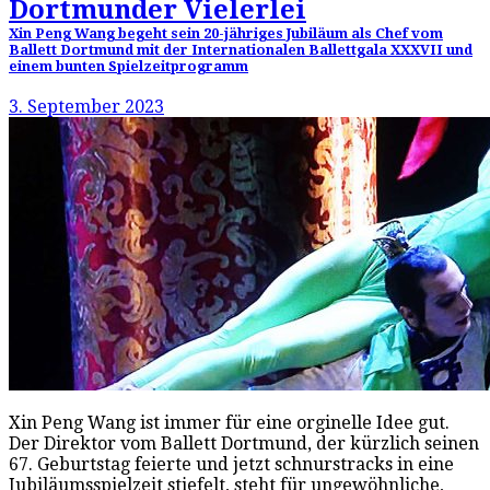
Dortmunder Vielerlei
Xin Peng Wang begeht sein 20-jähriges Jubiläum als Chef vom
Ballett Dortmund mit der Internationalen Ballettgala XXXVII und
einem bunten Spielzeitprogramm
3. September 2023
Xin Peng Wang ist immer für eine orginelle Idee gut.
Der Direktor vom Ballett Dortmund, der kürzlich seinen
67. Geburtstag feierte und jetzt schnurstracks in eine
Jubiläumsspielzeit stiefelt, steht für ungewöhnliche,