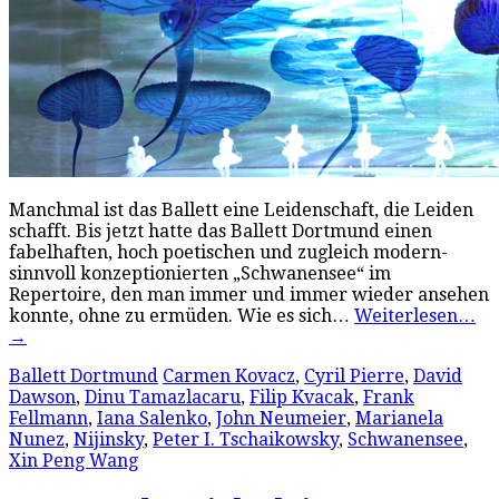
Manchmal ist das Ballett eine Leidenschaft, die Leiden
schafft. Bis jetzt hatte das Ballett Dortmund einen
fabelhaften, hoch poetischen und zugleich modern-
sinnvoll konzeptionierten „Schwanensee“ im
Repertoire, den man immer und immer wieder ansehen
konnte, ohne zu ermüden. Wie es sich…
Weiterlesen…
→
Ballett Dortmund
Carmen Kovacz
,
Cyril Pierre
,
David
Dawson
,
Dinu Tamazlacaru
,
Filip Kvacak
,
Frank
Fellmann
,
Iana Salenko
,
John Neumeier
,
Marianela
Nunez
,
Nijinsky
,
Peter I. Tschaikowsky
,
Schwanensee
,
Xin Peng Wang