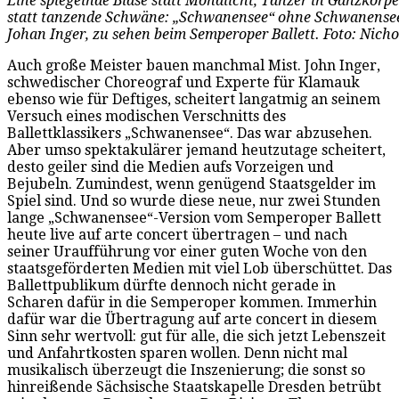
Eine spiegelnde Blase statt Mondlicht, Tänzer in Ganzkör
statt tanzende Schwäne: „Schwanensee“ ohne Schwanensee,
Johan Inger, zu sehen beim Semperoper Ballett. Foto: Nic
Auch große Meister bauen manchmal Mist. John Inger,
schwedischer Choreograf und Experte für Klamauk
ebenso wie für Deftiges, scheitert langatmig an seinem
Versuch eines modischen Verschnitts des
Ballettklassikers „Schwanensee“. Das war abzusehen.
Aber umso spektakulärer jemand heutzutage scheitert,
desto geiler sind die Medien aufs Vorzeigen und
Bejubeln. Zumindest, wenn genügend Staatsgelder im
Spiel sind. Und so wurde diese neue, nur zwei Stunden
lange „Schwanensee“-Version vom Semperoper Ballett
heute live auf arte concert übertragen – und nach
seiner Uraufführung vor einer guten Woche von den
staatsgeförderten Medien mit viel Lob überschüttet. Das
Ballettpublikum dürfte dennoch nicht gerade in
Scharen dafür in die Semperoper kommen. Immerhin
dafür war die Übertragung auf arte concert in diesem
Sinn sehr wertvoll: gut für alle, die sich jetzt Lebenszeit
und Anfahrtkosten sparen wollen. Denn nicht mal
musikalisch überzeugt die Inszenierung; die sonst so
hinreißende Sächsische Staatskapelle Dresden betrübt