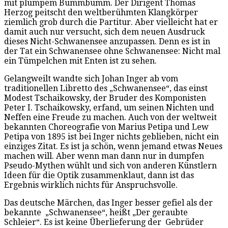
mit plumpem Bummbumm. Der Dirigent Thomas
Herzog peitscht den weltberühmten Klangkörper
ziemlich grob durch die Partitur. Aber vielleicht hat er
damit auch nur versucht, sich dem neuen Ausdruck
dieses Nicht-Schwanensee anzupassen. Denn es ist in
der Tat ein Schwanensee ohne Schwanensee: Nicht mal
ein Tümpelchen mit Enten ist zu sehen.
Gelangweilt wandte sich Johan Inger ab vom
traditionellen Libretto des „Schwanensee“, das einst
Modest Tschaikowsky, der Bruder des Komponisten
Peter I. Tschaikowsky, erfand, um seinen Nichten und
Neffen eine Freude zu machen. Auch von der weltweit
bekannten Choreografie von Marius Petipa und Lew
Petipa von 1895 ist bei Inger nichts geblieben, nicht ein
einziges Zitat. Es ist ja schön, wenn jemand etwas Neues
machen will. Aber wenn man dann nur in dumpfen
Pseudo-Mythen wühlt und sich von anderen Künstlern
Ideen für die Optik zusammenklaut, dann ist das
Ergebnis wirklich nichts für Anspruchsvolle.
Das deutsche Märchen, das Inger besser gefiel als der
bekannte „Schwanensee“, heißt „Der geraubte
Schleier“. Es ist keine Überlieferung der Gebrüder