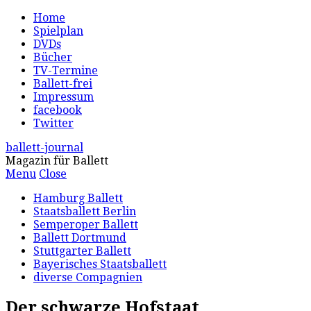
Home
Spielplan
DVDs
Bücher
TV-Termine
Ballett-frei
Impressum
facebook
Twitter
ballett-journal
Magazin für Ballett
Menu
Close
Hamburg Ballett
Staatsballett Berlin
Semperoper Ballett
Ballett Dortmund
Stuttgarter Ballett
Bayerisches Staatsballett
diverse Compagnien
Der schwarze Hofstaat