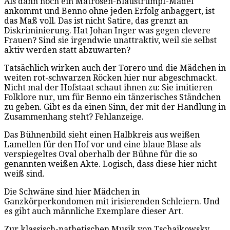
Als dann noch ein Matrosen-Blaustrumpf-Mädel
ankommt und Benno ohne jeden Erfolg anbaggert, ist
das Maß voll. Das ist nicht Satire, das grenzt an
Diskriminierung. Hat Johan Inger was gegen clevere
Frauen? Sind sie irgendwie unattraktiv, weil sie selbst
aktiv werden statt abzuwarten?
Tatsächlich wirken auch der Torero und die Mädchen in
weiten rot-schwarzen Röcken hier nur abgeschmackt.
Nicht mal der Hofstaat schaut ihnen zu: Sie imitieren
Folklore nur, um für Benno ein tänzerisches Ständchen
zu geben. Gibt es da einen Sinn, der mit der Handlung in
Zusammenhang steht? Fehlanzeige.
Das Bühnenbild sieht einen Halbkreis aus weißen
Lamellen für den Hof vor und eine blaue Blase als
verspiegeltes Oval oberhalb der Bühne für die so
genannten weißen Akte. Logisch, dass diese hier nicht
weiß sind.
Die Schwäne sind hier Mädchen in
Ganzkörperkondomen mit irisierenden Schleiern. Und
es gibt auch männliche Exemplare dieser Art.
Zur klassisch-pathetischen Musik von Tschaikowsky