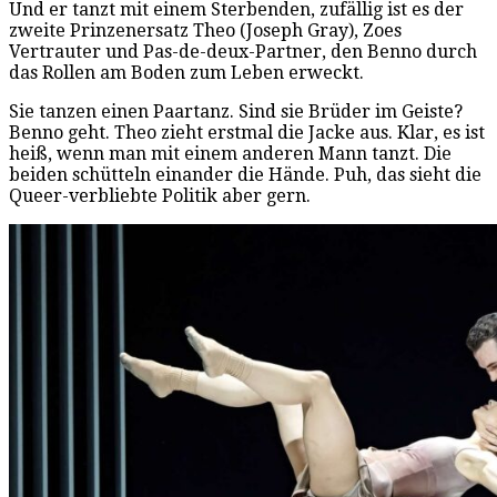
Und er tanzt mit einem Sterbenden, zufällig ist es der
zweite Prinzenersatz Theo (Joseph Gray), Zoes
Vertrauter und Pas-de-deux-Partner, den Benno durch
das Rollen am Boden zum Leben erweckt.
Sie tanzen einen Paartanz. Sind sie Brüder im Geiste?
Benno geht. Theo zieht erstmal die Jacke aus. Klar, es ist
heiß, wenn man mit einem anderen Mann tanzt. Die
beiden schütteln einander die Hände. Puh, das sieht die
Queer-verbliebte Politik aber gern.