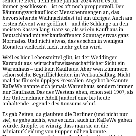
seinen letzten, denn Ende Januar 2024 wird es für
immer geschlossen – ist es oft noch proppenvoll. Der
Räumungsverkauf lockt Menschenmengen an, das
bevorstehende Weihnachtsfest tut ein übriges. Auch am
ersten Advent war geöffnet – und die Schlange an den
meisten Kassen lang. Ganz so, als sei ein Kaufhaus in
Deutschland mit verkaufsoffenem Sonntag etwas ganz
Normales. Und nicht etwas, das es schon in wenigen
Monaten vielleicht nicht mehr geben wird.
Weil es hier Lebensmittel gibt, ist der Weddinger
Karstadt aus wirtschaftswissenschaftlicher Sicht ein
Warenhaus – und kein Kaufhaus. Aber wen kümmern
schon solche Begrifflichkeiten im Verkaufsalltag. Nicht
mal das für sein üppiges Fressalien-Angebot bekannte
KaDeWe nannte sich jemals Warenhaus, sondern immer
nur Kaufhaus. Das des Westens eben, schon seit 1907, als
der Unternehmer Adolf Jandorf eine bis heute
anhaltende Legende des Konsums schuf.
Es gab Zeiten, da glaubten die Berliner (und nicht nur
sie), es gebe nichts, was es nicht auch im KaDeWe geben
würde. Knöpfe, so winzig, dass man sie an die
Miniaturkleidung von Puppen nähen konnte.