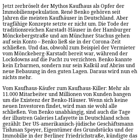
Jetzt zerbröselt der Mythos Kaufhaus als Opfer der
Immobilienspekulation. René Benko gehören seit
Jahren die meisten Kaufhäuser in Deutschland. Aber
tragfähige Konzepte setzte er nicht um. Die Tode der
traditionsreichen Karstadt-Häuser in der Hamburger
Mönckebergstraße und am Münchner Stachus gehen
auf sein Konto – Benko ließ sie in der Corona-Zeit
schließen. Und das, obwohl zum Beispiel der Vermieter
vom Mönckeberg-Karstadt bereit war, während der
Lockdowns auf die Pacht zu verzichten. Benko kannte
kein Erbarmen, sondern nur sein Kalkül auf Abriss und
neue Bebauung in den guten Lagen. Daraus wird nun eh
nichts mehr.
Vom Kaufhaus-Käufer zum Kaufhaus-Killer: Mehr als
11.000 Mitarbeiter und Millionen von Kunden bangen
um die Existenz der Benko-Häuser. Wenn sich keine
neuen Investoren findet, wird man sie wohl alle
schließen. Von Benko unabhängig, sind auch die Tage
der illustren Galeries Lafayette in Deutschland schon
gezählt: Der US-amerikanisch-jüdische Geschäftsmann
Tishman Speyer, Eigentümer des Grundstücks und der
Immobilie in der Berliner Friedrichstraße, kündigte das