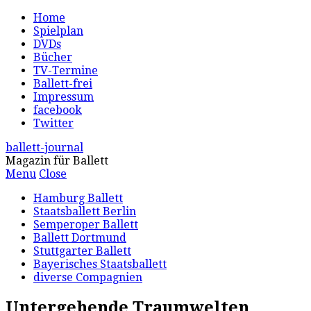
Home
Spielplan
DVDs
Bücher
TV-Termine
Ballett-frei
Impressum
facebook
Twitter
ballett-journal
Magazin für Ballett
Menu
Close
Hamburg Ballett
Staatsballett Berlin
Semperoper Ballett
Ballett Dortmund
Stuttgarter Ballett
Bayerisches Staatsballett
diverse Compagnien
Untergehende Traumwelten