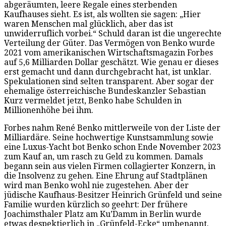
abgeräumten, leere Regale eines sterbenden
Kaufhauses sieht. Es ist, als wollten sie sagen: „Hier
waren Menschen mal glücklich, aber das ist
unwiderruflich vorbei.“ Schuld daran ist die ungerechte
Verteilung der Güter. Das Vermögen von Benko wurde
2021 vom amerikanischen Wirtschaftsmagazin Forbes
auf 5,6 Milliarden Dollar geschätzt. Wie genau er dieses
erst gemacht und dann durchgebracht hat, ist unklar.
Spekulationen sind selten transparent. Aber sogar der
ehemalige österreichische Bundeskanzler Sebastian
Kurz vermeldet jetzt, Benko habe Schulden in
Millionenhöhe bei ihm.
Forbes nahm René Benko mittlerweile von der Liste der
Milliardäre. Seine hochwertige Kunstsammlung sowie
eine Luxus-Yacht bot Benko schon Ende November 2023
zum Kauf an, um rasch zu Geld zu kommen. Damals
begann sein aus vielen Firmen collagierter Konzern, in
die Insolvenz zu gehen. Eine Ehrung auf Stadtplänen
wird man Benko wohl nie zugestehen. Aber der
jüdische Kaufhaus-Besitzer Heinrich Grünfeld und seine
Familie wurden kürzlich so geehrt: Der frühere
Joachimsthaler Platz am Ku’Damm in Berlin wurde
etwas despektierlich in „Grünfeld-Ecke“ umbenannt.