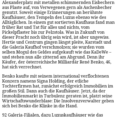
Alexanderplatz mit metallen schimmernden Eisbechern
aus Plaste auf, von Verwegenen gern als Aschenbecher
genutzt. Soweit einige Erinnerungen an berühmte
Kaufhäuser, den Tempeln des Luxus ebenso wie des
Alltäglichen. In einem gut sortierten Kaufhaus fand man
früher Rat und Tat für alles und nichts, vom
Pickelpflaster bis zur Pelzstola. Was in Zukunft von
dieser Pracht noch übrig sein wird, ist aber ungewiss.
Hertie und Centrum gingen längst pleite, Karstadt und
die Galeria Kaufhof verschmolzen; sie wurden vom
selben Mogul des Geldes aufgekauft wie das KaDeWe –
und stehen nun alle zitternd am Abgrund. Denn ihr
Käufer, der österreichische Milliardär René Benko, 46,
hat sich verrechnet.
Benko kaufte mit seinem international verflochtenen
Konzern namens Signa Holding, der etliche
Tochterfirmen hat, zunächst erfolgreich Immobilien im
großen Stil. Dann auch die Kaufhäuser. Jetzt, da der
Immobilienmarkt in Turbulenz geraten ist, platzt seine
Wirtschaftswunderblase: Die Insolvenzverwalter geben
sich bei Benko die Klinke in die Hand.
92 Galeria-Filialen, dazu Luxuskaufhäuser wie das