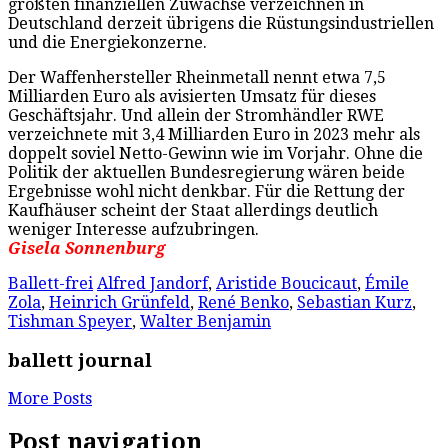
größten finanziellen Zuwächse verzeichnen in
Deutschland derzeit übrigens die Rüstungsindustriellen
und die Energiekonzerne.
Der Waffenhersteller Rheinmetall nennt etwa 7,5
Milliarden Euro als avisierten Umsatz für dieses
Geschäftsjahr. Und allein der Stromhändler RWE
verzeichnete mit 3,4 Milliarden Euro in 2023 mehr als
doppelt soviel Netto-Gewinn wie im Vorjahr. Ohne die
Politik der aktuellen Bundesregierung wären beide
Ergebnisse wohl nicht denkbar. Für die Rettung der
Kaufhäuser scheint der Staat allerdings deutlich
weniger Interesse aufzubringen.
Gisela Sonnenburg
Ballett-frei
Alfred Jandorf
,
Aristide Boucicaut
,
Émile
Zola
,
Heinrich Grünfeld
,
René Benko
,
Sebastian Kurz
,
Tishman Speyer
,
Walter Benjamin
ballett journal
More Posts
Post navigation