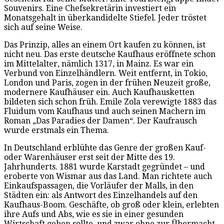
Souvenirs. Eine Chefsekretärin investiert ein
Monatsgehalt in überkandidelte Stiefel. Jeder tröstet
sich auf seine Weise.
Das Prinzip, alles an einem Ort kaufen zu können, ist
nicht neu. Das erste deutsche Kaufhaus eröffnete schon
im Mittelalter, nämlich 1317, in Mainz. Es war ein
Verbund von Einzelhändlern. Weit entfernt, in Tokio,
London und Paris, zogen in der frühen Neuzeit große,
modernere Kaufhäuser ein. Auch Kaufhausketten
bildeten sich schon früh. Emile Zola verewigte 1883 das
Fluidum vom Kaufhaus und auch seinen Machern im
Roman „Das Paradies der Damen“. Der Kaufrausch
wurde erstmals ein Thema.
In Deutschland erblühte das Genre der großen Kauf-
oder Warenhäuser erst seit der Mitte des 19.
Jahrhunderts. 1881 wurde Karstadt gegründet – und
eroberte von Wismar aus das Land. Man richtete auch
Einkaufspassagen, die Vorläufer der Malls, in den
Städten ein: als Antwort des Einzelhandels auf den
Kaufhaus-Boom. Geschäfte, ob groß oder klein, erlebten
ihre Aufs und Abs, wie es sie in einer gesunden
Wirtschaft geben sollte, und zwar ohne zur Übermacht