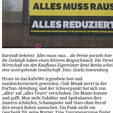
Karstadt bekennt: Alles muss raus… die Preise purzeln hier 
die Einkäufe haben einen bitteren Beigeschmack. Die Verw
Wirtschaft um den Kaufhaus-Eigentümer René Benko schein
eine untergehende Gesellschaft. Foto: Gisela Sonnenburg
Heute ist das KaDeWe irgendwie laut und
marktschreierisch geworden. Club-Musik nervt in der
Parfum-Abteilung, und der Schwerpunkt hat sich von
„alles“ auf „alles Teure“ verschoben. Die Masse kommt
und gafft. Man sieht Zuhälter und Spekulanten ihre
Austern schlürfen, Schauspieler und Stars ohne Beruf
ihre neuen Roben aussuchen. Ein Punk sucht ein
Geschenk für seine Mutter. Eine Touristengruppe findet