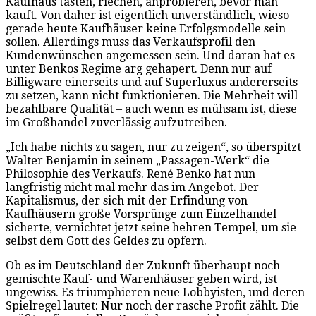
Kaufhaus tasten, riechen, anprobieren, bevor man
kauft. Von daher ist eigentlich unverständlich, wieso
gerade heute Kaufhäuser keine Erfolgsmodelle sein
sollen. Allerdings muss das Verkaufsprofil den
Kundenwünschen angemessen sein. Und daran hat es
unter Benkos Regime arg gehapert. Denn nur auf
Billigware einerseits und auf Superluxus andererseits
zu setzen, kann nicht funktionieren. Die Mehrheit will
bezahlbare Qualität – auch wenn es mühsam ist, diese
im Großhandel zuverlässig aufzutreiben.
„Ich habe nichts zu sagen, nur zu zeigen“, so überspitzt
Walter Benjamin in seinem „Passagen-Werk“ die
Philosophie des Verkaufs. René Benko hat nun
langfristig nicht mal mehr das im Angebot. Der
Kapitalismus, der sich mit der Erfindung von
Kaufhäusern große Vorsprünge zum Einzelhandel
sicherte, vernichtet jetzt seine hehren Tempel, um sie
selbst dem Gott des Geldes zu opfern.
Ob es im Deutschland der Zukunft überhaupt noch
gemischte Kauf- und Warenhäuser geben wird, ist
ungewiss. Es triumphieren neue Lobbyisten, und deren
Spielregel lautet: Nur noch der rasche Profit zählt. Die