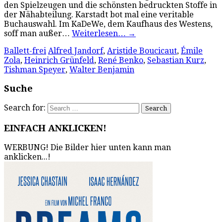
den Spielzeugen und die schönsten bedruckten Stoffe in
der Nähabteilung. Karstadt bot mal eine veritable
Buchauswahl. Im KaDeWe, dem Kaufhaus des Westens,
soff man außer…
Weiterlesen…
→
Ballett-frei
Alfred Jandorf
,
Aristide Boucicaut
,
Émile
Zola
,
Heinrich Grünfeld
,
René Benko
,
Sebastian Kurz
,
Tishman Speyer
,
Walter Benjamin
Suche
Search for:
EINFACH ANKLICKEN!
WERBUNG! Die Bilder hier unten kann man
anklicken...!