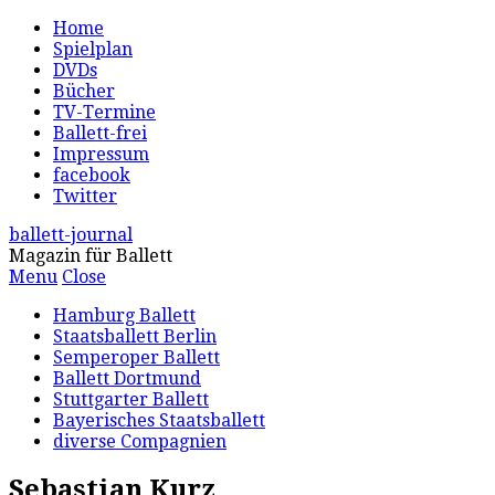
Home
Spielplan
DVDs
Bücher
TV-Termine
Ballett-frei
Impressum
facebook
Twitter
ballett-journal
Magazin für Ballett
Menu
Close
Hamburg Ballett
Staatsballett Berlin
Semperoper Ballett
Ballett Dortmund
Stuttgarter Ballett
Bayerisches Staatsballett
diverse Compagnien
Sebastian Kurz