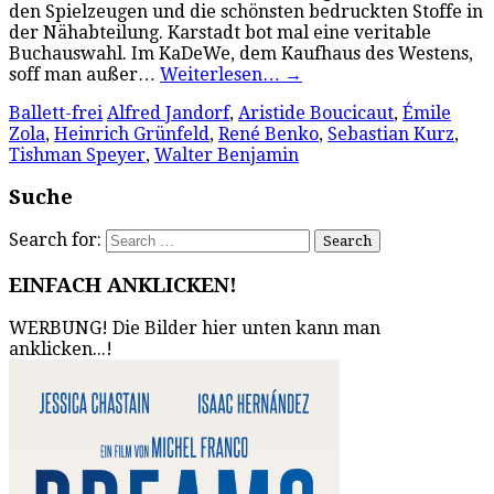
den Spielzeugen und die schönsten bedruckten Stoffe in
der Nähabteilung. Karstadt bot mal eine veritable
Buchauswahl. Im KaDeWe, dem Kaufhaus des Westens,
soff man außer…
Weiterlesen…
→
Ballett-frei
Alfred Jandorf
,
Aristide Boucicaut
,
Émile
Zola
,
Heinrich Grünfeld
,
René Benko
,
Sebastian Kurz
,
Tishman Speyer
,
Walter Benjamin
Suche
Search for:
EINFACH ANKLICKEN!
WERBUNG! Die Bilder hier unten kann man
anklicken...!