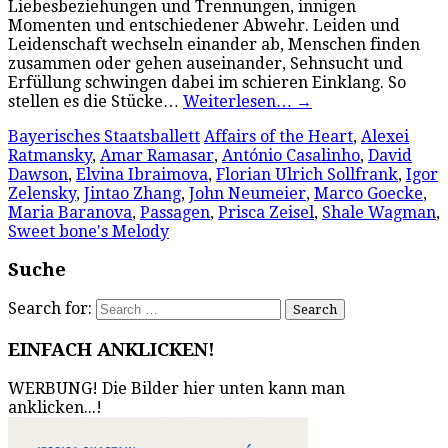
Liebesbeziehungen und Trennungen, innigen
Momenten und entschiedener Abwehr. Leiden und
Leidenschaft wechseln einander ab, Menschen finden
zusammen oder gehen auseinander, Sehnsucht und
Erfüllung schwingen dabei im schieren Einklang. So
stellen es die Stücke…
Weiterlesen…
→
Bayerisches Staatsballett
Affairs of the Heart
,
Alexei
Ratmansky
,
Amar Ramasar
,
António Casalinho
,
David
Dawson
,
Elvina Ibraimova
,
Florian Ulrich Sollfrank
,
Igor
Zelensky
,
Jintao Zhang
,
John Neumeier
,
Marco Goecke
,
Maria Baranova
,
Passagen
,
Prisca Zeisel
,
Shale Wagman
,
Sweet bone's Melody
Suche
Search for:
EINFACH ANKLICKEN!
WERBUNG! Die Bilder hier unten kann man
anklicken...!