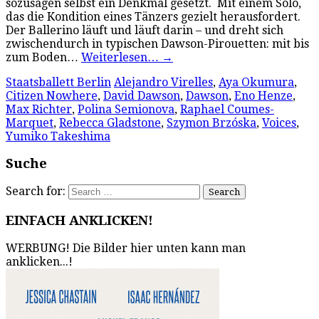
sozusagen selbst ein Denkmal gesetzt. Mit einem Solo,
das die Kondition eines Tänzers gezielt herausfordert.
Der Ballerino läuft und läuft darin – und dreht sich
zwischendurch in typischen Dawson-Pirouetten: mit bis
zum Boden…
Weiterlesen…
→
Staatsballett Berlin
Alejandro Virelles
,
Aya Okumura
,
Citizen Nowhere
,
David Dawson
,
Dawson
,
Eno Henze
,
Max Richter
,
Polina Semionova
,
Raphael Coumes-
Marquet
,
Rebecca Gladstone
,
Szymon Brzóska
,
Voices
,
Yumiko Takeshima
Suche
Search for:
EINFACH ANKLICKEN!
WERBUNG! Die Bilder hier unten kann man
anklicken...!