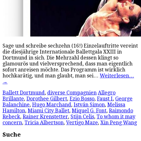
Sage und schreibe sechzehn (16!) Einzelauftritte vereint
die diesjährige Internationale Ballettgala XXIII in
Dortmund in sich. Die Mehrzahl dessen klingt so
glamourös und vielversprechend, dass man eigentlich
sofort anreisen möchte. Das Programm ist wirklich
hochkarätig, und man glaubt, man sei…
Weiterlesen…
→
Ballett Dortmund
,
diverse Compagnien
Allegro
Brillante
,
Dorothee Gilbert
,
Ezio Bosso
,
Faust I
,
George
Balanchine
,
Hugo Marchand
,
István Simon
,
Melissa
Hamilton
,
Miami City Ballet
,
Miquel G. Font
,
Raimondo
Rebeck
,
Rainer Krenstetter
,
Stijn Celis
,
To whom it may
concern
,
Tricia Albertson
,
Vertigo Maze
,
Xin Peng Wang
Suche