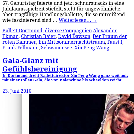
67. Geburtstag feierte und jetzt schnurstracks in eine
Jubiläumsspielzeit stiefelt, steht für ungewöhnliche,
aber tragfähige Handlungsballette, die so mitreißend
wie faszinierend sind.…
Weiterlesen…
→
Ballett Dortmund
,
diverse Compagnien
Alexander
Ekman
,
Christian Baier
,
David Dawson
,
Der Traum der
roten Kammer
,
Ein Mittsommernachtstraum
,
Faust I
,
Frank Fellmann
,
Schwanensee
,
Xin Peng Wang
Gala-Glanz mit
Gefühlsbereinigung
In Dortmund dreht Ballettdirektor Xin Peng Wang ganz weit auf:
mit einer tollen Gala, die von Balanchine bis Wheeldon reicht
23. Juni 2016