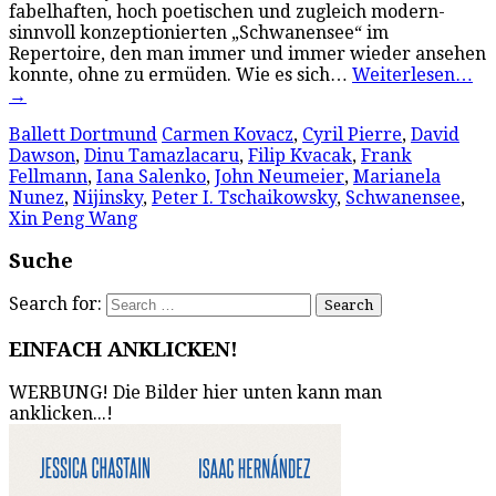
fabelhaften, hoch poetischen und zugleich modern-
sinnvoll konzeptionierten „Schwanensee“ im
Repertoire, den man immer und immer wieder ansehen
konnte, ohne zu ermüden. Wie es sich…
Weiterlesen…
→
Ballett Dortmund
Carmen Kovacz
,
Cyril Pierre
,
David
Dawson
,
Dinu Tamazlacaru
,
Filip Kvacak
,
Frank
Fellmann
,
Iana Salenko
,
John Neumeier
,
Marianela
Nunez
,
Nijinsky
,
Peter I. Tschaikowsky
,
Schwanensee
,
Xin Peng Wang
Suche
Search for:
EINFACH ANKLICKEN!
WERBUNG! Die Bilder hier unten kann man
anklicken...!