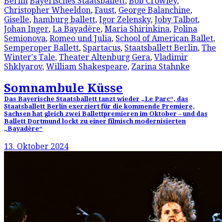
Berlin
Bayerisches Staatsballett
,
Bob Crowley
,
Christopher Wheeldon
,
Faust
,
George Balanchine
,
Giselle
,
hamburg ballett
,
Igor Zelensky
,
Joby Talbot
,
Johan Inger
,
La Bayadère
,
Maria Shirinkina
,
Polina
Semionova
,
Romeo und Julia
,
School of American Ballet
,
Semperoper Ballett
,
Spartacus
,
Staatsballett Berlin
,
The
Winter's Tale
,
Theater Altenburg Gera
,
Vladimir
Shklyarov
,
William Shakespeare
,
Zarina Stahnke
Somnambule Küsse
Das Bayerische Staatsballett tanzt wieder „Le Parc“, das
Staatsballett Berlin exerziert für die kommende Premiere,
Sachsen hat gleich zwei Ballettpremieren im Oktober – und das
Ballett Dortmund lockt zu einer filmisch modernisierten
„Bayadère“
13. Oktober 2024