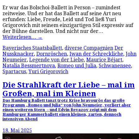
Er war das Bolschoi-Ballett in Person – zumindest
zeitweise. Und er hat das Ballett auf seine Art neu
erfunden: Liebe, Freude, Leid und Tod ließ Yuri
Grigorovich mit seinem einzigartigen Stil expressiv auf
der Bühne darstellen. Und nicht nur der…
Weiterlesen…
→
Bayerisches Staatsballett
,
diverse Compagnien
Der
Nussknacker
,
Dornröschen
,
Iwan der Schreckliche
,
John
Neumeier
,
Legende von der Liebe
,
Maurice Béjart
,
Natalia Bessmertnova
,
Romeo und Julia
,
Schwanensee
,
Spartacus
,
Yuri Grigorovich
Die Strahlkraft der Liebe – mal im
Großen, mal im Kleinen
Das Hamburg Ballett tanzt trotz Krise bravourös das große
Programm „Romeo und Julia“ von John Neumeier, verliert aber
einen weiteren Stern – und Edvin Revazov zeigt mit dem
Hamburger Kammerballett einen kleinen, zarten, dennoch
intensiven Abend
18. Mai 2025