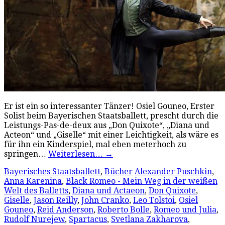
Er ist ein so interessanter Tänzer! Osiel Gouneo, Erster
Solist beim Bayerischen Staatsballett, prescht durch die
Leistungs-Pas-de-deux aus „Don Quixote“, „Diana und
Acteon“ und „Giselle“ mit einer Leichtigkeit, als wäre es
für ihn ein Kinderspiel, mal eben meterhoch zu
springen…
Weiterlesen…
→
Bayerisches Staatsballett
,
Bücher
Alexander Puschkin
,
Anna Karenina
,
Black Romeo - Mein Weg in der weißen
Welt des Balletts
,
Diana und Actaeon
,
Don Quixote
,
Giselle
,
Jason Reilly
,
John Cranko
,
Leo Tolstoi
,
Osiel
Gouneo
,
Reid Anderson
,
Roberto Bolle
,
Romeo und Julia
,
Rudolf Nurejew
,
Spartacus
,
Svetlana Zakharova
,