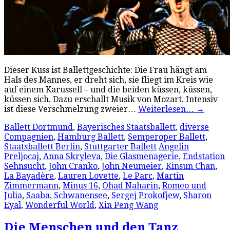
Dieser Kuss ist Ballettgeschichte: Die Frau hängt am
Hals des Mannes, er dreht sich, sie fliegt im Kreis wie
auf einem Karussell – und die beiden küssen, küssen,
küssen sich. Dazu erschallt Musik von Mozart. Intensiv
ist diese Verschmelzung zweier…
Weiterlesen…
→
Ballett Dortmund
,
Bayerisches Staatsballett
,
diverse
Compagnien
,
Hamburg Ballett
,
Semperoper Ballett
,
Staatsballett Berlin
,
Stuttgarter Ballett
Angelin
Preljocaj
,
Anna Skryleva
,
Die Glasmenagerie
,
Endstation
Sehnsucht
,
John Cranko
,
John Neumeier
,
Kinsun Chan
,
La Bayadère
,
Lauren Lovette
,
Le Parc
,
Martin
Zimmermann
,
Minus 16
,
Ohad Naharin
,
Romeo und
Julia
,
Saaba
,
Schwanensee
,
Sergej Prokofjew
,
Sharon
Eyal
,
Wonderful World
,
Xin Peng Wang
Die Menschen und den Tanz