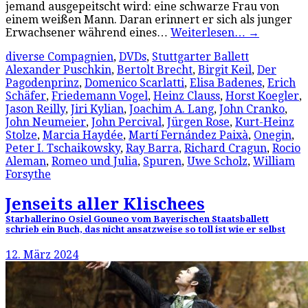
jemand ausgepeitscht wird: eine schwarze Frau von
einem weißen Mann. Daran erinnert er sich als junger
Erwachsener während eines…
Weiterlesen…
→
diverse Compagnien
,
DVDs
,
Stuttgarter Ballett
Alexander Puschkin
,
Bertolt Brecht
,
Birgit Keil
,
Der
Pagodenprinz
,
Domenico Scarlatti
,
Elisa Badenes
,
Erich
Schäfer
,
Friedemann Vogel
,
Heinz Clauss
,
Horst Koegler
,
Jason Reilly
,
Jiri Kylian
,
Joachim A. Lang
,
John Cranko
,
John Neumeier
,
John Percival
,
Jürgen Rose
,
Kurt-Heinz
Stolze
,
Marcia Haydée
,
Martí Fernández Paixà
,
Onegin
,
Peter I. Tschaikowsky
,
Ray Barra
,
Richard Cragun
,
Rocio
Aleman
,
Romeo und Julia
,
Spuren
,
Uwe Scholz
,
William
Forsythe
Jenseits aller Klischees
Starballerino Osiel Gouneo vom Bayerischen Staatsballett
schrieb ein Buch, das nicht ansatzweise so toll ist wie er selbst
12. März 2024