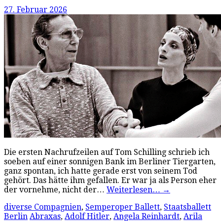
27. Februar 2026
Die ersten Nachrufzeilen auf Tom Schilling schrieb ich
soeben auf einer sonnigen Bank im Berliner Tiergarten,
ganz spontan, ich hatte gerade erst von seinem Tod
gehört. Das hätte ihm gefallen. Er war ja als Person eher
der vornehme, nicht der…
Weiterlesen…
→
diverse Compagnien
,
Semperoper Ballett
,
Staatsballett
Berlin
Abraxas
,
Adolf Hitler
,
Angela Reinhardt
,
Arila