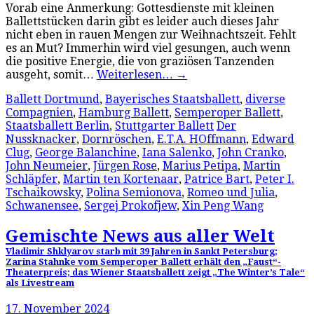
Vorab eine Anmerkung: Gottesdienste mit kleinen
Ballettstücken darin gibt es leider auch dieses Jahr
nicht eben in rauen Mengen zur Weihnachtszeit. Fehlt
es an Mut? Immerhin wird viel gesungen, auch wenn
die positive Energie, die von graziösen Tanzenden
ausgeht, somit…
Weiterlesen…
→
Ballett Dortmund
,
Bayerisches Staatsballett
,
diverse
Compagnien
,
Hamburg Ballett
,
Semperoper Ballett
,
Staatsballett Berlin
,
Stuttgarter Ballett
Der
Nussknacker
,
Dornröschen
,
E.T.A. HOffmann
,
Edward
Clug
,
George Balanchine
,
Iana Salenko
,
John Cranko
,
John Neumeier
,
Jürgen Rose
,
Marius Petipa
,
Martin
Schläpfer
,
Martin ten Kortenaar
,
Patrice Bart
,
Peter I.
Tschaikowsky
,
Polina Semionova
,
Romeo und Julia
,
Schwanensee
,
Sergej Prokofjew
,
Xin Peng Wang
Gemischte News aus aller Welt
Vladimir Shklyarov starb mit 39 Jahren in Sankt Petersburg;
Zarina Stahnke vom Semperoper Ballett erhält den „Faust“-
Theaterpreis; das Wiener Staatsballett zeigt „The Winter’s Tale“
als Livestream
17. November 2024