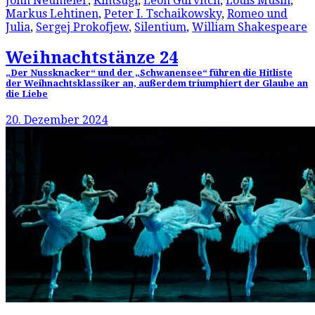
John Neumeier
,
Kintsugi
,
Leon Gurvitch
,
Louis Musin
,
Markus Lehtinen
,
Peter I. Tschaikowsky
,
Romeo und
Julia
,
Sergej Prokofjew
,
Silentium
,
William Shakespeare
Weihnachtstänze 24
„Der Nussknacker“ und der „Schwanensee“ führen die Hitliste
der Weihnachtsklassiker an, außerdem triumphiert der Glaube an
die Liebe
20. Dezember 2024