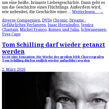
um eine heiße, brisante Liebesgeschichte. Dann geht es
um die Geschichte eines Flüchtlings. Außerdem wird,
wie nebenbei, die Geschichte einer…
Weiterlesen…
→
diverse Compagnien
,
DVDs
Chronic
,
Dreams -
Gefährliches Verlangen
,
Isaac Hernández
,
Jessica
Chastain
,
Michel Franco
,
Romeo und Julia
,
Schwanensee
,
Yves Cape
Tom Schilling darf wieder getanzt
werden
Es ist eine Sensation: Die Werke des großen DDR-Choreografen
Tom Schilling dürfen endlich wieder aufgeführt werden
2. März 2026