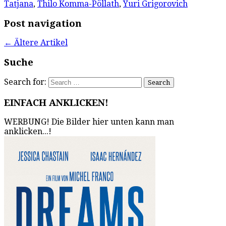
Tatjana
,
Thilo Komma-Pöllath
,
Yuri Grigorovich
Post navigation
←
Ältere Artikel
Suche
Search for:
EINFACH ANKLICKEN!
WERBUNG! Die Bilder hier unten kann man
anklicken...!