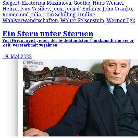
Siegert
,
Ekaterina Maximova
,
Goethe
,
Hans Werner
Henze
,
Ivan Vasiliev
,
Jeux
,
Jeux d' Enfants
,
John Cranko
,
Romeo und Julia
,
Tom Schilling
,
Undine
,
Wahlverwandtschaften
,
Walter Felsenstein
,
Werner Egk
Ein Stern unter Sternen
Yuri Grigorovich, einer der bedeutendsten Tanzkünstler unserer
Zeit, verstarb mit 98 Jahren
19. Mai 2025