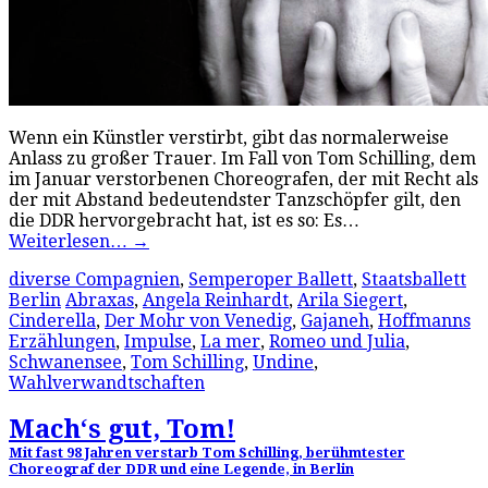
Wenn ein Künstler verstirbt, gibt das normalerweise
Anlass zu großer Trauer. Im Fall von Tom Schilling, dem
im Januar verstorbenen Choreografen, der mit Recht als
der mit Abstand bedeutendster Tanzschöpfer gilt, den
die DDR hervorgebracht hat, ist es so: Es…
Weiterlesen…
→
diverse Compagnien
,
Semperoper Ballett
,
Staatsballett
Berlin
Abraxas
,
Angela Reinhardt
,
Arila Siegert
,
Cinderella
,
Der Mohr von Venedig
,
Gajaneh
,
Hoffmanns
Erzählungen
,
Impulse
,
La mer
,
Romeo und Julia
,
Schwanensee
,
Tom Schilling
,
Undine
,
Wahlverwandtschaften
Mach‘s gut, Tom!
Mit fast 98 Jahren verstarb Tom Schilling, berühmtester
Choreograf der DDR und eine Legende, in Berlin