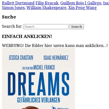
Ballett Dortmund
Filip Kvacak
,
Guillem Rojo I Gallego
,
Isa
Simon Jones
,
William Shakespeare
,
Xin Peng Wang
Suche
Search for:
EINFACH ANKLICKEN!
WERBUNG! Die Bilder hier unten kann man anklicken...!