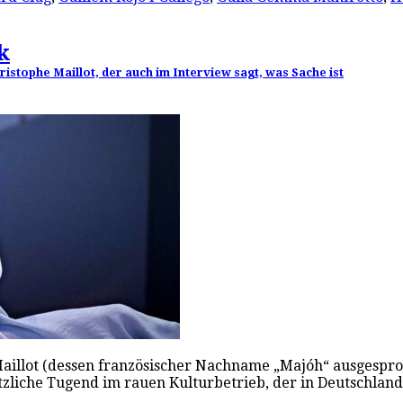
k
istophe Maillot, der auch im Interview sagt, was Sache ist
 Maillot (dessen französischer Nachname „Majóh“ ausgespr
nützliche Tugend im rauen Kulturbetrieb, der in Deutsch