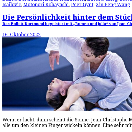
Isailovic
,
Motonori Kobayashi
,
Peer Gynt
,
Xin Peng Wang
Die Persönlichkeit hinter dem Stüc
Das Ballett Dortmund begeistert mit „Romeo und Julia“ von Jean-Chr
16. Oktober 2022
Wenn er lacht, dann scheint die Sonne: Jean-Christophe
alle um den kleinen Finger wickeln können. Eine sehr 