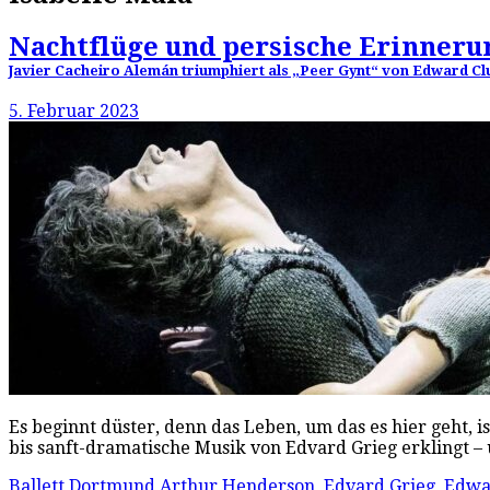
Nachtflüge und persische Erinner
Javier Cacheiro Alemán triumphiert als „Peer Gynt“ von Edward Cl
5. Februar 2023
Es beginnt düster, denn das Leben, um das es hier geht, 
bis sanft-dramatische Musik von Edvard Grieg erklingt 
Ballett Dortmund
Arthur Henderson
,
Edvard Grieg
,
Edwa