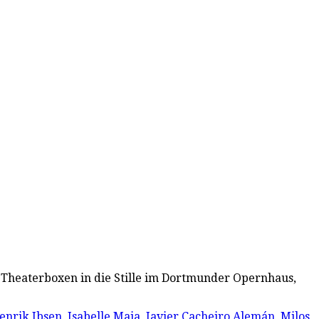
n Theaterboxen in die Stille im Dortmunder Opernhaus,
enrik Ibsen
,
Isabelle Maia
,
Javier Cacheiro Alemán
,
Milos