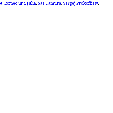
ot
,
Romeo und Julia
,
Sae Tamura
,
Sergej Prokoffiew
,