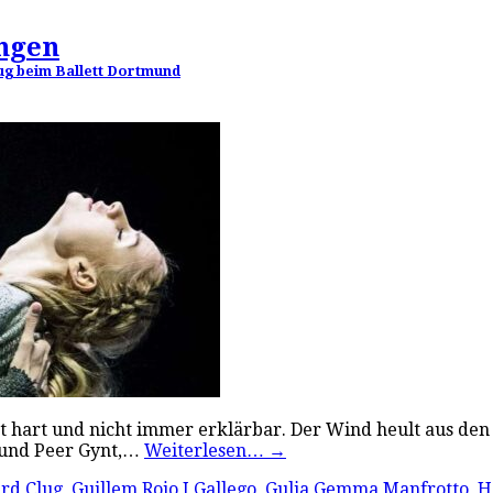
ungen
ug beim Ballett Dortmund
ist hart und nicht immer erklärbar. Der Wind heult aus de
– und Peer Gynt,…
Weiterlesen…
→
rd Clug
,
Guillem Rojo I Gallego
,
Gulia Gemma Manfrotto
,
H