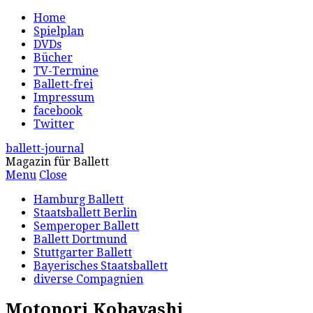
Home
Spielplan
DVDs
Bücher
TV-Termine
Ballett-frei
Impressum
facebook
Twitter
ballett-journal
Magazin für Ballett
Menu
Close
Hamburg Ballett
Staatsballett Berlin
Semperoper Ballett
Ballett Dortmund
Stuttgarter Ballett
Bayerisches Staatsballett
diverse Compagnien
Motonori Kobayashi