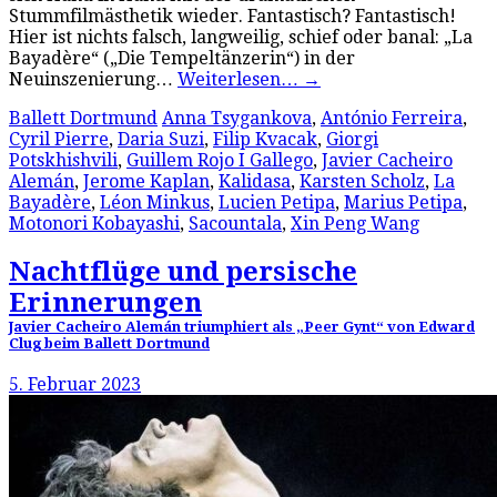
Stummfilmästhetik wieder. Fantastisch? Fantastisch!
Hier ist nichts falsch, langweilig, schief oder banal: „La
Bayadère“ („Die Tempeltänzerin“) in der
Neuinszenierung…
Weiterlesen…
→
Ballett Dortmund
Anna Tsygankova
,
António Ferreira
,
Cyril Pierre
,
Daria Suzi
,
Filip Kvacak
,
Giorgi
Potskhishvili
,
Guillem Rojo I Gallego
,
Javier Cacheiro
Alemán
,
Jerome Kaplan
,
Kalidasa
,
Karsten Scholz
,
La
Bayadère
,
Léon Minkus
,
Lucien Petipa
,
Marius Petipa
,
Motonori Kobayashi
,
Sacountala
,
Xin Peng Wang
Nachtflüge und persische
Erinnerungen
Javier Cacheiro Alemán triumphiert als „Peer Gynt“ von Edward
Clug beim Ballett Dortmund
5. Februar 2023