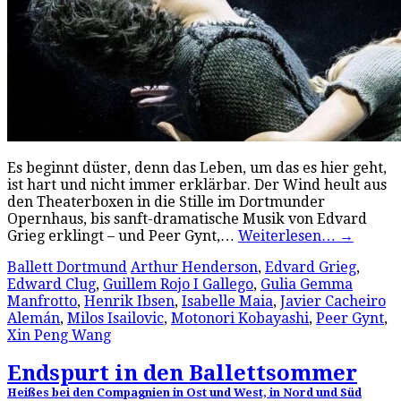
Es beginnt düster, denn das Leben, um das es hier geht,
ist hart und nicht immer erklärbar. Der Wind heult aus
den Theaterboxen in die Stille im Dortmunder
Opernhaus, bis sanft-dramatische Musik von Edvard
Grieg erklingt – und Peer Gynt,…
Weiterlesen…
→
Ballett Dortmund
Arthur Henderson
,
Edvard Grieg
,
Edward Clug
,
Guillem Rojo I Gallego
,
Gulia Gemma
Manfrotto
,
Henrik Ibsen
,
Isabelle Maia
,
Javier Cacheiro
Alemán
,
Milos Isailovic
,
Motonori Kobayashi
,
Peer Gynt
,
Xin Peng Wang
Endspurt in den Ballettsommer
Heißes bei den Compagnien in Ost und West, in Nord und Süd