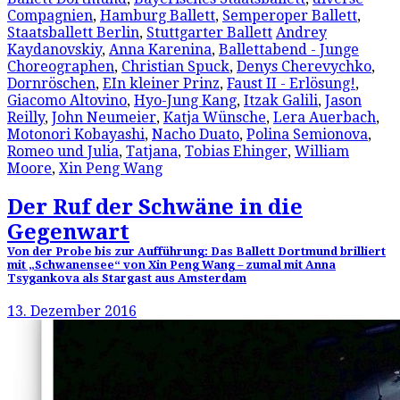
Compagnien
,
Hamburg Ballett
,
Semperoper Ballett
,
Staatsballett Berlin
,
Stuttgarter Ballett
Andrey
Kaydanovskiy
,
Anna Karenina
,
Ballettabend - Junge
Choreographen
,
Christian Spuck
,
Denys Cherevychko
,
Dornröschen
,
EIn kleiner Prinz
,
Faust II - Erlösung!
,
Giacomo Altovino
,
Hyo-Jung Kang
,
Itzak Galili
,
Jason
Reilly
,
John Neumeier
,
Katja Wünsche
,
Lera Auerbach
,
Motonori Kobayashi
,
Nacho Duato
,
Polina Semionova
,
Romeo und Julia
,
Tatjana
,
Tobias Ehinger
,
William
Moore
,
Xin Peng Wang
Der Ruf der Schwäne in die
Gegenwart
Von der Probe bis zur Aufführung: Das Ballett Dortmund brilliert
mit „Schwanensee“ von Xin Peng Wang – zumal mit Anna
Tsygankova als Stargast aus Amsterdam
13. Dezember 2016