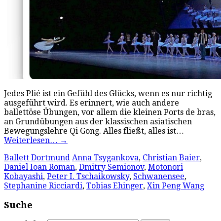
Jedes Plié ist ein Gefühl des Glücks, wenn es nur richtig
ausgeführt wird. Es erinnert, wie auch andere
ballettöse Übungen, vor allem die kleinen Ports de bras,
an Grundübungen aus der klassischen asiatischen
Bewegungslehre Qi Gong. Alles fließt, alles ist…
Weiterlesen…
→
Ballett Dortmund
Anna Tsygankova
,
Christian Baier
,
Daniel Ioan Roman
,
Dmitry Semionov
,
Motonori
Kobayashi
,
Peter I. Tschaikowsky
,
Schwanensee
,
Stephanine Ricciardi
,
Tobias Ehinger
,
Xin Peng Wang
Suche