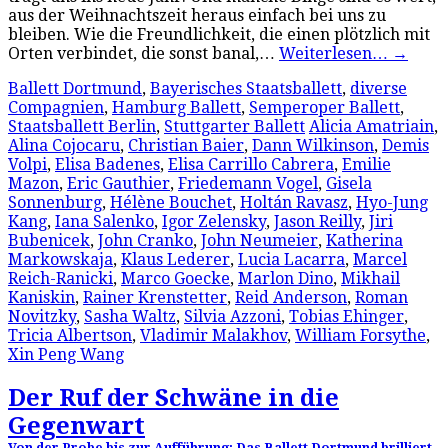
aus der Weihnachtszeit heraus einfach bei uns zu
bleiben. Wie die Freundlichkeit, die einen plötzlich mit
Orten verbindet, die sonst banal,…
Weiterlesen…
→
Ballett Dortmund
,
Bayerisches Staatsballett
,
diverse
Compagnien
,
Hamburg Ballett
,
Semperoper Ballett
,
Staatsballett Berlin
,
Stuttgarter Ballett
Alicia Amatriain
,
Alina Cojocaru
,
Christian Baier
,
Dann Wilkinson
,
Demis
Volpi
,
Elisa Badenes
,
Elisa Carrillo Cabrera
,
Emilie
Mazon
,
Eric Gauthier
,
Friedemann Vogel
,
Gisela
Sonnenburg
,
Hélène Bouchet
,
Holtán Ravasz
,
Hyo-Jung
Kang
,
Iana Salenko
,
Igor Zelensky
,
Jason Reilly
,
Jiri
Bubenicek
,
John Cranko
,
John Neumeier
,
Katherina
Markowskaja
,
Klaus Lederer
,
Lucia Lacarra
,
Marcel
Reich-Ranicki
,
Marco Goecke
,
Marlon Dino
,
Mikhail
Kaniskin
,
Rainer Krenstetter
,
Reid Anderson
,
Roman
Novitzky
,
Sasha Waltz
,
Silvia Azzoni
,
Tobias Ehinger
,
Tricia Albertson
,
Vladimir Malakhov
,
William Forsythe
,
Xin Peng Wang
Der Ruf der Schwäne in die
Gegenwart
Von der Probe bis zur Aufführung: Das Ballett Dortmund brilliert