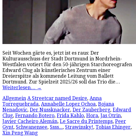
Seit Wochen gärte es, jetzt ist es raus: Der
Kulturausschuss der Stadt Dortmund in Nordrhein-
Westfalen votiert für den 50-jährigen Starchoreografen
Edward Clug als künstlerisches Zentrum einer
Dreierspitze als kommende Leitung vom Ballett
Dortmund. Zur Spielzeit 2025/26 soll das Trio die…
Weiterlesen…
→
Allgemein
A Streetcar named Desire
,
Anna
Torrequebrada
,
Annabelle Lopez Ochoa
,
Bojana
Nenadovic
,
Der Nussknacker
,
Der Zauberberg
,
Edward
Clug
,
Fernando Botero
,
Frida Kahlo
,
Hora
,
Jas Otrin
,
Javier Cacheiro Alemán
,
Le Sacre du Printemps
,
Peer
Gynt
,
Schwanensee
,
Ssss...
,
Strawinsky!
,
Tobias Ehinger
,
Xin Peng Wang