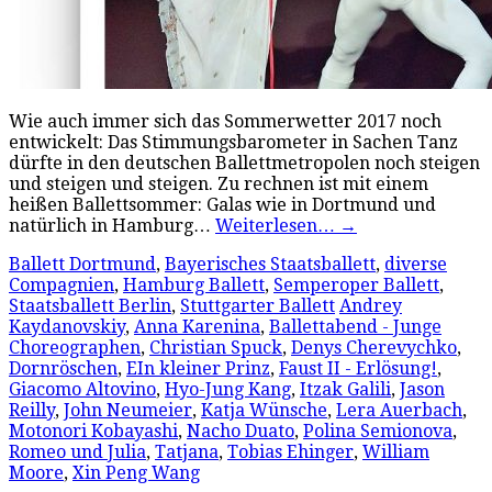
Wie auch immer sich das Sommerwetter 2017 noch
entwickelt: Das Stimmungsbarometer in Sachen Tanz
dürfte in den deutschen Ballettmetropolen noch steigen
und steigen und steigen. Zu rechnen ist mit einem
heißen Ballettsommer: Galas wie in Dortmund und
natürlich in Hamburg…
Weiterlesen…
→
Ballett Dortmund
,
Bayerisches Staatsballett
,
diverse
Compagnien
,
Hamburg Ballett
,
Semperoper Ballett
,
Staatsballett Berlin
,
Stuttgarter Ballett
Andrey
Kaydanovskiy
,
Anna Karenina
,
Ballettabend - Junge
Choreographen
,
Christian Spuck
,
Denys Cherevychko
,
Dornröschen
,
EIn kleiner Prinz
,
Faust II - Erlösung!
,
Giacomo Altovino
,
Hyo-Jung Kang
,
Itzak Galili
,
Jason
Reilly
,
John Neumeier
,
Katja Wünsche
,
Lera Auerbach
,
Motonori Kobayashi
,
Nacho Duato
,
Polina Semionova
,
Romeo und Julia
,
Tatjana
,
Tobias Ehinger
,
William
Moore
,
Xin Peng Wang