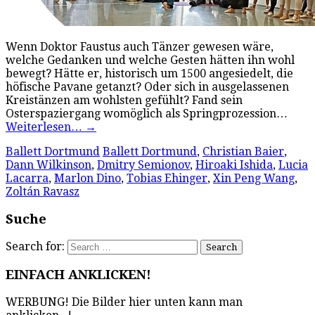
Wenn Doktor Faustus auch Tänzer gewesen wäre,
welche Gedanken und welche Gesten hätten ihn wohl
bewegt? Hätte er, historisch um 1500 angesiedelt, die
höfische Pavane getanzt? Oder sich in ausgelassenen
Kreistänzen am wohlsten gefühlt? Fand sein
Osterspaziergang womöglich als Springprozession…
Weiterlesen…
→
Ballett Dortmund
Ballett Dortmund
,
Christian Baier
,
Dann Wilkinson
,
Dmitry Semionov
,
Hiroaki Ishida
,
Lucia
Lacarra
,
Marlon Dino
,
Tobias Ehinger
,
Xin Peng Wang
,
Zoltán Ravasz
Suche
Search for:
EINFACH ANKLICKEN!
WERBUNG! Die Bilder hier unten kann man