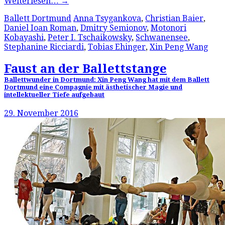
Weiterlesen…
→
Ballett Dortmund
Anna Tsygankova
,
Christian Baier
,
Daniel Ioan Roman
,
Dmitry Semionov
,
Motonori
Kobayashi
,
Peter I. Tschaikowsky
,
Schwanensee
,
Stephanine Ricciardi
,
Tobias Ehinger
,
Xin Peng Wang
Faust an der Ballettstange
Ballettwunder in Dortmund: Xin Peng Wang hat mit dem Ballett
Dortmund eine Compagnie mit ästhetischer Magie und
intellektueller Tiefe aufgebaut
29. November 2016