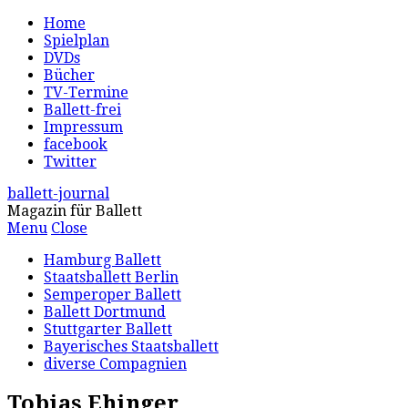
Home
Spielplan
DVDs
Bücher
TV-Termine
Ballett-frei
Impressum
facebook
Twitter
ballett-journal
Magazin für Ballett
Menu
Close
Hamburg Ballett
Staatsballett Berlin
Semperoper Ballett
Ballett Dortmund
Stuttgarter Ballett
Bayerisches Staatsballett
diverse Compagnien
Tobias Ehinger