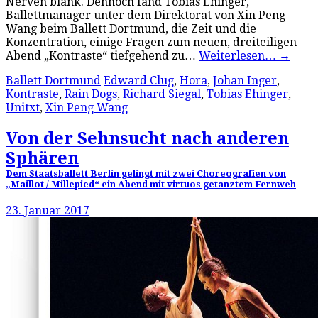
Nerven blank. Dennoch fand Tobias Ehinger,
Ballettmanager unter dem Direktorat von Xin Peng
Wang beim Ballett Dortmund, die Zeit und die
Konzentration, einige Fragen zum neuen, dreiteiligen
Abend „Kontraste“ tiefgehend zu…
Weiterlesen…
→
Ballett Dortmund
Edward Clug
,
Hora
,
Johan Inger
,
Kontraste
,
Rain Dogs
,
Richard Siegal
,
Tobias Ehinger
,
Unitxt
,
Xin Peng Wang
Von der Sehnsucht nach anderen
Sphären
Dem Staatsballett Berlin gelingt mit zwei Choreografien von
„Maillot / Millepied“ ein Abend mit virtuos getanztem Fernweh
23. Januar 2017