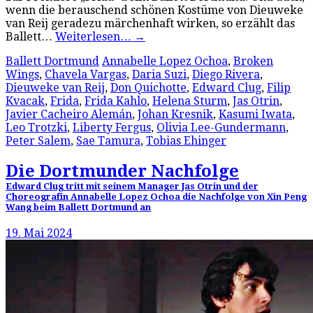
wenn die berauschend schönen Kostüme von Dieuweke
van Reij geradezu märchenhaft wirken, so erzählt das
Ballett…
Weiterlesen…
→
Ballett Dortmund
Annabelle Lopez Ochoa
,
Broken
Wings
,
Chavela Vargas
,
Daria Suzi
,
Diego Rivera
,
Dieuweke van Reij
,
Don Quichotte
,
Edward Clug
,
Filip
Kvacak
,
Frida
,
Frida Kahlo
,
Helena Sturm
,
Jas Otrin
,
Javier Cacheiro Alemán
,
Johan Kresnik
,
Kasumi Iwata
,
Leo Trotzki
,
Liberty Fergus
,
Olivia Lee-Gundermann
,
Peter Salem
,
Sae Tamura
,
Tobias Ehinger
Die Dortmunder Nachfolge
Edward Clug tritt mit seinem Manager Jas Otrin und der
Choreografin Annabelle Lopez Ochoa die Nachfolge von Xin Peng
Wang beim Ballett Dortmund an
19. Mai 2024