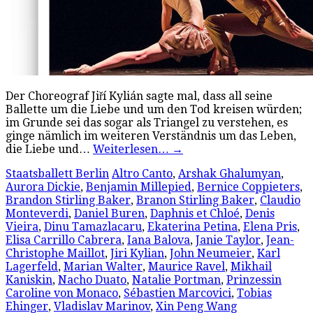
Der Choreograf Jiří Kylián sagte mal, dass all seine
Ballette um die Liebe und um den Tod kreisen würden;
im Grunde sei das sogar als Triangel zu verstehen, es
ginge nämlich im weiteren Verständnis um das Leben,
die Liebe und…
Weiterlesen…
→
Staatsballett Berlin
Altro Canto
,
Arshak Ghalumyan
,
Aurora Dickie
,
Benjamin Millepied
,
Bernice Coppieters
,
Brandon Stirling Baker
,
Branon Stirling Baker
,
Claudio
Monteverdi
,
Daniel Buren
,
Daphnis et Chloé
,
Denis
Vieira
,
Dinu Tamazlacaru
,
Ekaterina Petina
,
Elena Pris
,
Elisa Carrillo Cabrera
,
Iana Balova
,
Janie Taylor
,
Jean-
Christophe Maillot
,
Jiri Kylian
,
John Neumeier
,
Karl
Lagerfeld
,
Marian Walter
,
Maurice Ravel
,
Mikhail
Kaniskin
,
Nacho Duato
,
Natalie Portman
,
Prinzessin
Caroline von Monaco
,
Sébastien Marcovici
,
Tobias
Ehinger
,
Vladislav Marinov
,
Xin Peng Wang