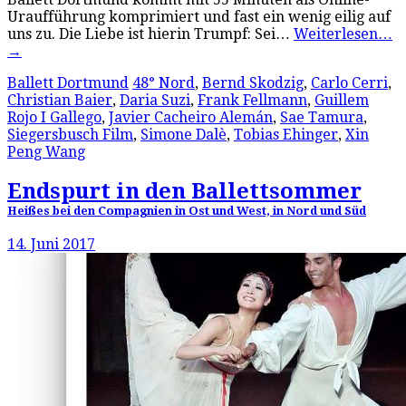
Uraufführung komprimiert und fast ein wenig eilig auf
uns zu. Die Liebe ist hierin Trumpf: Sei…
Weiterlesen…
→
Ballett Dortmund
48° Nord
,
Bernd Skodzig
,
Carlo Cerri
,
Christian Baier
,
Daria Suzi
,
Frank Fellmann
,
Guillem
Rojo I Gallego
,
Javier Cacheiro Alemán
,
Sae Tamura
,
Siegersbusch Film
,
Simone Dalè
,
Tobias Ehinger
,
Xin
Peng Wang
Endspurt in den Ballettsommer
Heißes bei den Compagnien in Ost und West, in Nord und Süd
14. Juni 2017