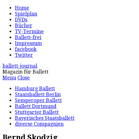
Home
Spielplan
DVDs
Bücher
TV-Termine
Ballett-frei
Impressum
facebook
Twitter
ballett-journal
Magazin für Ballett
Menu
Close
Hamburg Ballett
Staatsballett Berlin
Semperoper Ballett
Ballett Dortmund
Stuttgarter Ballett
Bayerisches Staatsballett
diverse Compagnien
Bernd Skodzig