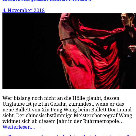
4. November 2018
Wer bislang noch nicht an die Hölle glaubt, dessen
Unglaube ist jetzt in Gefahr, zumindest, wenn er das
neue Ballett von Xin Peng Wang beim Ballett Dortmund
sieht. Der chinesischstämmige Meisterchoreograf Wang
widmet sich ab diesem Jahr in der Ruhrmetropole…
Weiterlesen…
→