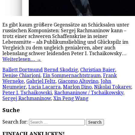
Es gibt kaum größere Gegensätze an Schicksalen unter
russischen Komponisten: Sergej Rachmaninow kann –
trotz einer schweren Schaffenskrise in seiner
Lebensmitte – als Publikumsliebling und Glückspilz im
Vergleich zu dem ungleich genialeren, aber auch
lebenslang schwer leidenden Peter I. Tschaikowsky…
Weiterlesen…
→
Ballett Dortmund
Bernd Skodzig
,
Christian Baier
,
Denise Chiarioni
,
Ein Sommernachtstraum
,
Frank
Werneke
,
Gabriel Feltz
,
Giacomo Altovino
,
John
Neumeier
,
Lucia Lacarra
,
Marlon Dino
,
Nikolai Tokarev
,
Peter I. Tschaikowski
,
Rachmaninow / Tschaikowsky
,
Sergej Rachmaninow
,
Xin Peng Wang
Suche
Search for:
EINFACH ANKLICKEN!