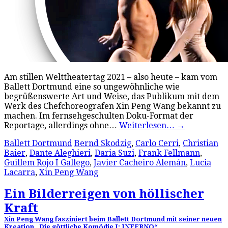
Am stillen Welttheatertag 2021 – also heute – kam vom
Ballett Dortmund eine so ungewöhnliche wie
begrüßenswerte Art und Weise, das Publikum mit dem
Werk des Chefchoreografen Xin Peng Wang bekannt zu
machen. Im fernsehgeschulten Doku-Format der
Reportage, allerdings ohne…
Weiterlesen…
→
Ballett Dortmund
Bernd Skodzig
,
Carlo Cerri
,
Christian
Baier
,
Dante Aleghieri
,
Daria Suzi
,
Frank Fellmann
,
Guillem Rojo I Gallego
,
Javier Cacheiro Alemán
,
Lucia
Lacarra
,
Xin Peng Wang
Ein Bilderreigen von höllischer
Kraft
Xin Peng Wang fasziniert beim Ballett Dortmund mit seiner neuen
Kreation „Die göttliche Komödie I: INFERNO“