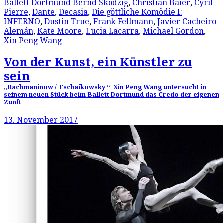
Ballett Dortmund
Bernd Skodzig
,
Christian Baier
,
Cyril
Pierre
,
Dante
,
Decasia
,
Die göttliche Komödie I:
INFERNO
,
Dustin True
,
Frank Fellmann
,
Javier Cacheiro
Alemán
,
Kate Moore
,
Lucia Lacarra
,
Michael Gordon
,
Xin Peng Wang
Von der Kunst, ein Künstler zu
sein
„Rachmaninow / Tschaikowsky “: Xin Peng Wang untersucht in
seinem neuen Stück beim Ballett Dortmund das Credo der eigenen
Zunft
13. November 2017