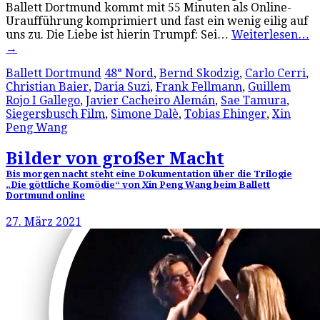
Ballett Dortmund kommt mit 55 Minuten als Online-
Uraufführung komprimiert und fast ein wenig eilig auf
uns zu. Die Liebe ist hierin Trumpf: Sei…
Weiterlesen…
→
Ballett Dortmund
48° Nord
,
Bernd Skodzig
,
Carlo Cerri
,
Christian Baier
,
Daria Suzi
,
Frank Fellmann
,
Guillem
Rojo I Gallego
,
Javier Cacheiro Alemán
,
Sae Tamura
,
Siegersbusch Film
,
Simone Dalè
,
Tobias Ehinger
,
Xin
Peng Wang
Bilder von großer Macht
Bis morgen nacht steht eine Dokumentation über die Trilogie
„Die göttliche Komödie“ von Xin Peng Wang beim Ballett
Dortmund online
27. März 2021