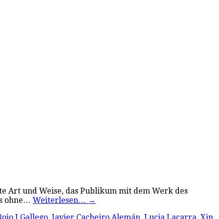
rte Art und Weise, das Publikum mit dem Werk des
gs ohne…
Weiterlesen…
→
ojo I Gallego
,
Javier Cacheiro Alemán
,
Lucia Lacarra
,
Xin