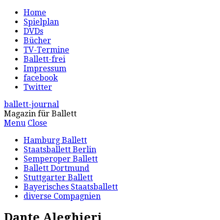
Home
Spielplan
DVDs
Bücher
TV-Termine
Ballett-frei
Impressum
facebook
Twitter
ballett-journal
Magazin für Ballett
Menu
Close
Hamburg Ballett
Staatsballett Berlin
Semperoper Ballett
Ballett Dortmund
Stuttgarter Ballett
Bayerisches Staatsballett
diverse Compagnien
Dante Aleghieri