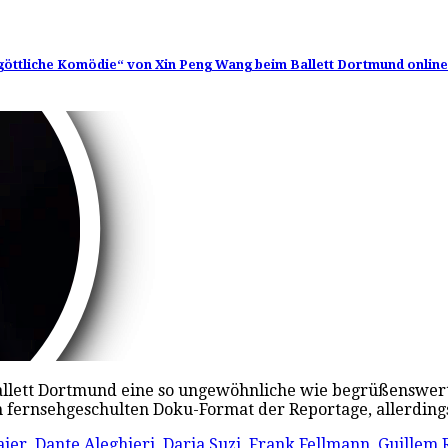
 göttliche Komödie“ von Xin Peng Wang beim Ballett Dortmund online
 Ballett Dortmund eine so ungewöhnliche wie begrüßenswe
 fernsehgeschulten Doku-Format der Reportage, allerdin
aier
,
Dante Aleghieri
,
Daria Suzi
,
Frank Fellmann
,
Guillem R