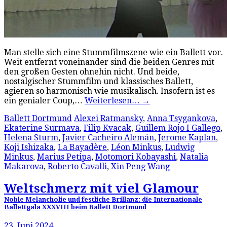
Man stelle sich eine Stummfilmszene wie ein Ballett vor.
Weit entfernt voneinander sind die beiden Genres mit
den großen Gesten ohnehin nicht. Und beide,
nostalgischer Stummfilm und klassisches Ballett,
agieren so harmonisch wie musikalisch. Insofern ist es
ein genialer Coup,…
Weiterlesen…
→
Ballett Dortmund
Alexei Ratmansky
,
Anna Tsygankova
,
Ekaterine Surmava
,
Filip Kvacak
,
Guillem Rojo I Gallego
,
Helena Sturm
,
Javier Cacheiro Alemán
,
Jerome Kaplan
,
Koji Ishizaka
,
La Bayadère
,
Léon Minkus
,
Ludwig
Minkus
,
Marius Petipa
,
Motomori Kobayashi
,
Natalia
Makarova
,
Roberto Cavalli
,
Xin Peng Wang
Weltschmerz mit viel Glamour
Noble Melancholie und festliche Brillanz: die Internationale
Ballettgala XXXVIII beim Ballett Dortmund
23. Juni 2024