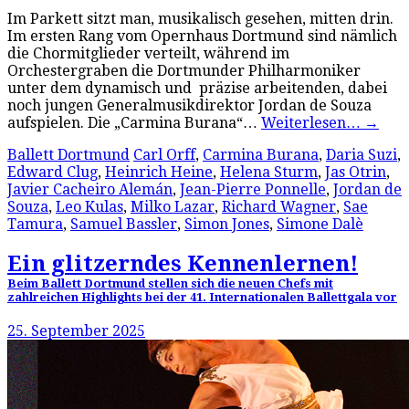
Im Parkett sitzt man, musikalisch gesehen, mitten drin.
Im ersten Rang vom Opernhaus Dortmund sind nämlich
die Chormitglieder verteilt, während im
Orchestergraben die Dortmunder Philharmoniker
unter dem dynamisch und präzise arbeitenden, dabei
noch jungen Generalmusikdirektor Jordan de Souza
aufspielen. Die „Carmina Burana“…
Weiterlesen…
→
Ballett Dortmund
Carl Orff
,
Carmina Burana
,
Daria Suzi
,
Edward Clug
,
Heinrich Heine
,
Helena Sturm
,
Jas Otrin
,
Javier Cacheiro Alemán
,
Jean-Pierre Ponnelle
,
Jordan de
Souza
,
Leo Kulas
,
Milko Lazar
,
Richard Wagner
,
Sae
Tamura
,
Samuel Bassler
,
Simon Jones
,
Simone Dalè
Ein glitzerndes Kennenlernen!
Beim Ballett Dortmund stellen sich die neuen Chefs mit
zahlreichen Highlights bei der 41. Internationalen Ballettgala vor
25. September 2025