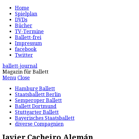
Home
Spielplan
DVDs
Bücher
TV-Termine
Ballett-frei
Impressum
facebook
Twitter
ballett-journal
Magazin für Ballett
Menu
Close
Hamburg Ballett
Staatsballett Berlin
Semperoper Ballett
Ballett Dortmund
Stuttgarter Ballett
Bayerisches Staatsballett
diverse Compagnien
Javier Cacheiro Alemán