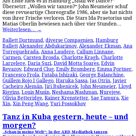
Am Ende hieß es in Hamburg „Shall We Dance?“
Übersetzt: „Wollen wir tanzen?“ John Neumeier schuf
diese revueartige Choreografie 1986, aber sie hat nichts
von ihrer Frische verloren. Die Stars Ida Praetorius und
Matias Oberlin bewiesen nach über vier Stunden…
Weiterlesen…
→
Ballett Dortmund
,
diverse Compagnien
,
Hamburg
Ballett
Alexander Abdukarimov
,
Alexander Ekman
,
Ana
Torrequebrada
,
Anna Laudere
,
Callum Linnane
,
Carmen
,
Carsten Brosda
,
Charlotte Kragh
,
Charlotte
Larzelere
,
Daria Suzi
,
David Motta Soares
,
Edvin
Revazov
,
Edward Clug
,
Emily Bromberg
,
Emma Portner
,
Francesco Frola
,
Futaba Ishizaki
,
George Balanchine
,
Guillem Rojo I Gallego
,
Haruka Sassa
,
Jas Otrin
,
Javier
Cacheiro Alemán
,
Jiri Bubenicek
,
John Neumeier
,
Lloyd
Riggins
,
Louis Musin
,
Neshama Nashman
,
Nurejew
,
Olivia Betteridge
,
Rainer Krenstetter
,
Sae Tamura
,
Xie
Xin
,
Xin Peng Wang
,
Yuri Possokhov
Tanz in Kuba gestern, heute – und
morgen?
„Schau in meine Welt“: In der ARD-Mediathek tanzen