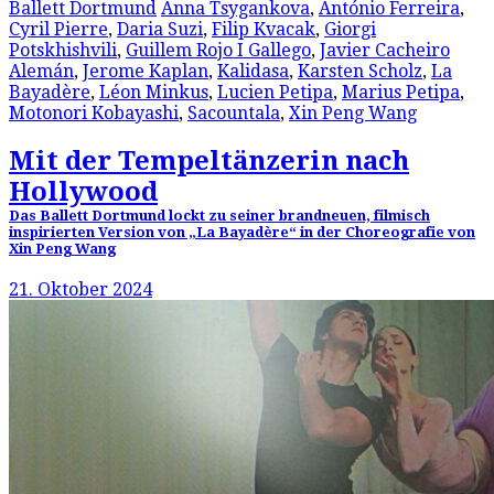
Ballett Dortmund
Anna Tsygankova
,
António Ferreira
,
Cyril Pierre
,
Daria Suzi
,
Filip Kvacak
,
Giorgi
Potskhishvili
,
Guillem Rojo I Gallego
,
Javier Cacheiro
Alemán
,
Jerome Kaplan
,
Kalidasa
,
Karsten Scholz
,
La
Bayadère
,
Léon Minkus
,
Lucien Petipa
,
Marius Petipa
,
Motonori Kobayashi
,
Sacountala
,
Xin Peng Wang
Mit der Tempeltänzerin nach
Hollywood
Das Ballett Dortmund lockt zu seiner brandneuen, filmisch
inspirierten Version von „La Bayadère“ in der Choreografie von
Xin Peng Wang
21. Oktober 2024