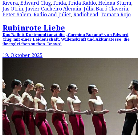
Rivera
,
Edward Clug
,
Frida
,
Frida Kahlo
,
Helena Sturm
,
Jas Otrin
,
Javier Cacheiro Alemán
,
Júlia Baró Claveria
,
Peter Salem
,
Radio and Juliet
,
Radiohead
,
Tamara Rojo
Rubinrote Liebe
Das Ballett Dortmund tanzt die „Carmina Burana“ von Edward
Clug: mit einer Leidenschaft, Willenskraft und Akkuratesse, die
ihresgleichen suchen. Bravo!
19. Oktober 2025