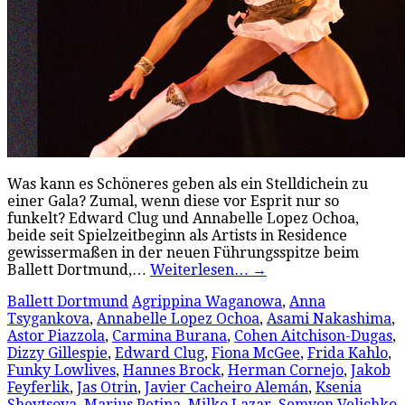
Was kann es Schöneres geben als ein Stelldichein zu
einer Gala? Zumal, wenn diese vor Esprit nur so
funkelt? Edward Clug und Annabelle Lopez Ochoa,
beide seit Spielzeitbeginn als Artists in Residence
gewissermaßen in der neuen Führungsspitze beim
Ballett Dortmund,…
Weiterlesen…
→
Ballett Dortmund
Agrippina Waganowa
,
Anna
Tsygankova
,
Annabelle Lopez Ochoa
,
Asami Nakashima
,
Astor Piazzola
,
Carmina Burana
,
Cohen Aitchison-Dugas
,
Dizzy Gillespie
,
Edward Clug
,
Fiona McGee
,
Frida Kahlo
,
Funky Lowlives
,
Hannes Brock
,
Herman Cornejo
,
Jakob
Feyferlik
,
Jas Otrin
,
Javier Cacheiro Alemán
,
Ksenia
Shevtsova
,
Marius Petipa
,
Milko Lazar
,
Semyon Velichko