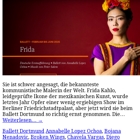
Sie ist schwer angesagt, die bekannteste
kommunistische Malerin der Welt. Frida Kahlo,
leidgeprüfte Ikone der mexikanischen Kunst, wurde
letztes Jahr Opfer einer wenig ergiebigen Show im
Berliner Friedrichstadtpalast, aber jetzt wird sie beim
Ballett Dortmund so richtig ernst genommen. Die…
Weiterlesen…
→
Ballett Dortmund
Annabelle Lopez Ochoa
,
Bojana
Nenadovic
,
Broken Wings
,
Chavela Vargas
,
Diego