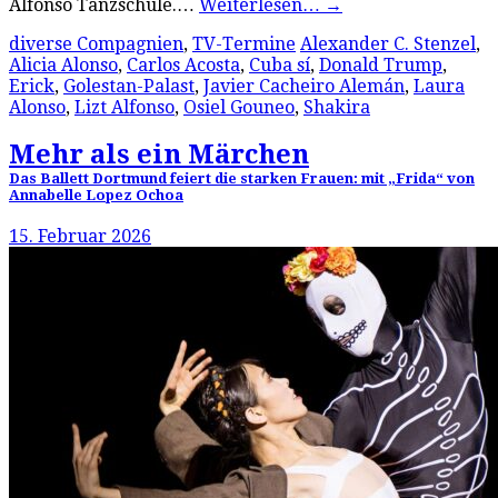
Alfonso Tanzschule.…
Weiterlesen…
→
diverse Compagnien
,
TV-Termine
Alexander C. Stenzel
,
Alicia Alonso
,
Carlos Acosta
,
Cuba sí
,
Donald Trump
,
Erick
,
Golestan-Palast
,
Javier Cacheiro Alemán
,
Laura
Alonso
,
Lizt Alfonso
,
Osiel Gouneo
,
Shakira
Mehr als ein Märchen
Das Ballett Dortmund feiert die starken Frauen: mit „Frida“ von
Annabelle Lopez Ochoa
15. Februar 2026