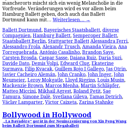
mancherorts mischt sich ein wenig Melancholie in die
Vorfreude. Veränderungen wird es vor allem beim
Hamburg Ballett geben, doch auch das Ballett
Dortmund kann mit…
Weiterlesen…
→
Ballett Dortmund
,
Bayerisches Staatsballett
,
diverse
Compagnien
,
Hamburg Ballett
,
Semperoper Ballett
,
Staatsballett Berlin
,
Stuttgarter Ballett
Alessandra Ferri
,
Alessandro Frola
,
Alexandr Trusch
,
Amanda Vieira
,
Ana
Torrequebrada
,
António Casalinho
,
Brandon Saye
,
Carsten Brosda
,
Caspar Sasse
,
Daiana Ruiz
,
Daria Suzi
,
Davide Dato
,
Demis Volpi
,
Edward Clug
,
Ekaterine
Surmava
,
Filip Kvacak
,
Guillem Rojo I Gallego
,
Jas Otrin
,
Javier Cacheiro Alemán
,
John Cranko
,
John Inger
,
John
Neumeier
,
Leroy Mokgatle
,
Lloyd Riggins
,
Louis Musin
,
Mackenzie Brown
,
Marcos Menha
,
Martin Schläpfer
,
Matteo Miccini
,
Mikhail Agrest
,
Roland Petit
,
Sae
Tamura
,
Simone Dalè
,
Svetlana Gileva
,
Tamas Detrich
,
Václav Lamparter
,
Victor Caixeta
,
Zarina Stahnke
Bollywood in Hollywood
„La Bayadère“ gerät in der Neuinszenierung von Xin Peng Wang
beim Ballett Dortmund zum Megaballett