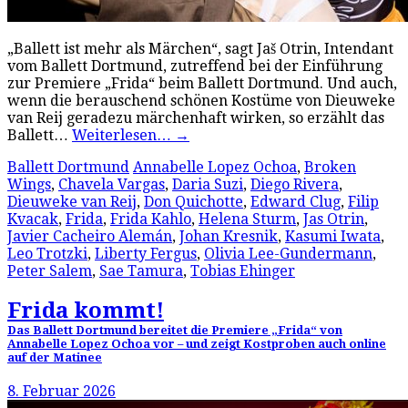
„Ballett ist mehr als Märchen“, sagt Jaš Otrin, Intendant
vom Ballett Dortmund, zutreffend bei der Einführung
zur Premiere „Frida“ beim Ballett Dortmund. Und auch,
wenn die berauschend schönen Kostüme von Dieuweke
van Reij geradezu märchenhaft wirken, so erzählt das
Ballett…
Weiterlesen…
→
Ballett Dortmund
Annabelle Lopez Ochoa
,
Broken
Wings
,
Chavela Vargas
,
Daria Suzi
,
Diego Rivera
,
Dieuweke van Reij
,
Don Quichotte
,
Edward Clug
,
Filip
Kvacak
,
Frida
,
Frida Kahlo
,
Helena Sturm
,
Jas Otrin
,
Javier Cacheiro Alemán
,
Johan Kresnik
,
Kasumi Iwata
,
Leo Trotzki
,
Liberty Fergus
,
Olivia Lee-Gundermann
,
Peter Salem
,
Sae Tamura
,
Tobias Ehinger
Frida kommt!
Das Ballett Dortmund bereitet die Premiere „Frida“ von
Annabelle Lopez Ochoa vor – und zeigt Kostproben auch online
auf der Matinee
8. Februar 2026