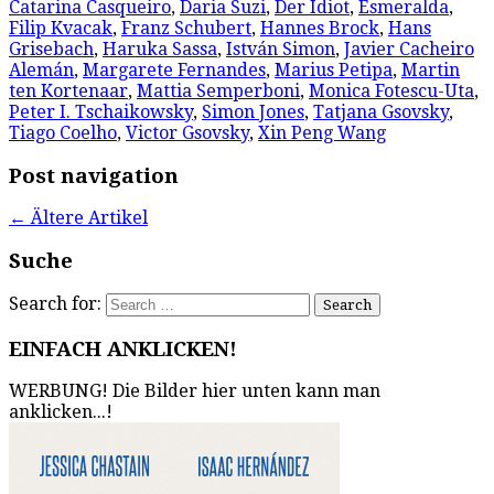
Catarina Casqueiro
,
Daria Suzi
,
Der Idiot
,
Esmeralda
,
Filip Kvacak
,
Franz Schubert
,
Hannes Brock
,
Hans
Grisebach
,
Haruka Sassa
,
István Simon
,
Javier Cacheiro
Alemán
,
Margarete Fernandes
,
Marius Petipa
,
Martin
ten Kortenaar
,
Mattia Semperboni
,
Monica Fotescu-Uta
,
Peter I. Tschaikowsky
,
Simon Jones
,
Tatjana Gsovsky
,
Tiago Coelho
,
Victor Gsovsky
,
Xin Peng Wang
Post navigation
←
Ältere Artikel
Suche
Search for:
EINFACH ANKLICKEN!
WERBUNG! Die Bilder hier unten kann man
anklicken...!