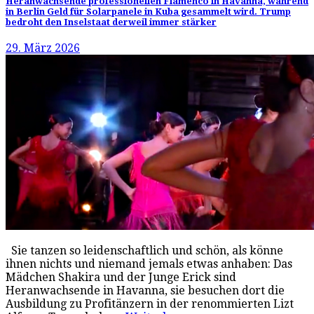
Heranwachsende professionellen Flamenco in Havanna, während
in Berlin Geld für Solarpanele in Kuba gesammelt wird. Trump
bedroht den Inselstaat derweil immer stärker
29. März 2026
Sie tanzen so leidenschaftlich und schön, als könne
ihnen nichts und niemand jemals etwas anhaben: Das
Mädchen Shakira und der Junge Erick sind
Heranwachsende in Havanna, sie besuchen dort die
Ausbildung zu Profitänzern in der renommierten Lizt