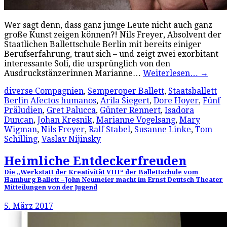
Wer sagt denn, dass ganz junge Leute nicht auch ganz
große Kunst zeigen können?! Nils Freyer, Absolvent der
Staatlichen Ballettschule Berlin mit bereits einiger
Berufserfahrung, traut sich – und zeigt zwei exorbitant
interessante Soli, die ursprünglich von den
Ausdruckstänzerinnen Marianne…
Weiterlesen…
→
diverse Compagnien
,
Semperoper Ballett
,
Staatsballett
Berlin
Afectos humanos
,
Arila Siegert
,
Dore Hoyer
,
Fünf
Präludien
,
Gret Palucca
,
Günter Rennert
,
Isadora
Duncan
,
Johan Kresnik
,
Marianne Vogelsang
,
Mary
Wigman
,
Nils Freyer
,
Ralf Stabel
,
Susanne Linke
,
Tom
Schilling
,
Vaslav Nijinsky
Heimliche Entdeckerfreuden
Die „Werkstatt der Kreativität VIII“ der Ballettschule vom
Hamburg Ballett – John Neumeier macht im Ernst Deutsch Theater
Mitteilungen von der Jugend
5. März 2017