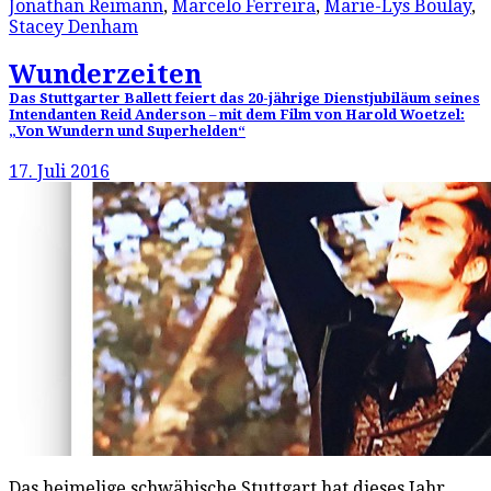
Jonathan Reimann
,
Marcelo Ferreira
,
Marie-Lys Boulay
,
Stacey Denham
Wunderzeiten
Das Stuttgarter Ballett feiert das 20-jährige Dienstjubiläum seines
Intendanten Reid Anderson – mit dem Film von Harold Woetzel:
„Von Wundern und Superhelden“
17. Juli 2016
Das heimelige schwäbische Stuttgart hat dieses Jahr