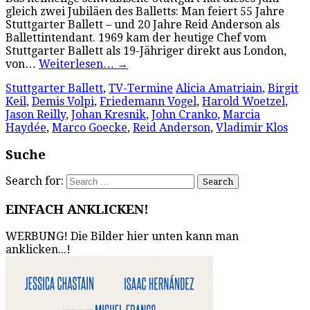
gleich zwei Jubiläen des Balletts: Man feiert 55 Jahre
Stuttgarter Ballett – und 20 Jahre Reid Anderson als
Ballettintendant. 1969 kam der heutige Chef vom
Stuttgarter Ballett als 19-Jähriger direkt aus London,
von…
Weiterlesen…
→
Stuttgarter Ballett
,
TV-Termine
Alicia Amatriain
,
Birgit
Keil
,
Demis Volpi
,
Friedemann Vogel
,
Harold Woetzel
,
Jason Reilly
,
Johan Kresnik
,
John Cranko
,
Marcia
Haydée
,
Marco Goecke
,
Reid Anderson
,
Vladimir Klos
Suche
Search for:
EINFACH ANKLICKEN!
WERBUNG! Die Bilder hier unten kann man
anklicken...!