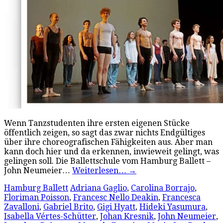
Wenn Tanzstudenten ihre ersten eigenen Stücke
öffentlich zeigen, so sagt das zwar nichts Endgültiges
über ihre choreografischen Fähigkeiten aus. Aber man
kann doch hier und da erkennen, inwieweit gelingt, was
gelingen soll. Die Ballettschule vom Hamburg Ballett –
John Neumeier…
Weiterlesen…
→
Hamburg Ballett
Adriana Gaglio
,
Carolina Borrajo
,
Floriman Poisson
,
Francesc Nello Deakin
,
Francesca
Zavalloni
,
Gabriel Brito
,
Gigi Hyatt
,
Hideki Yasumura
,
Isabella Vértes-Schütter
,
Johan Kresnik
,
John Neumeier
,