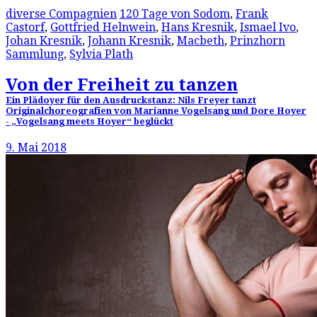
diverse Compagnien
120 Tage von Sodom
,
Frank
Castorf
,
Gottfried Helnwein
,
Hans Kresnik
,
Ismael Ivo
,
Johan Kresnik
,
Johann Kresnik
,
Macbeth
,
Prinzhorn
Sammlung
,
Sylvia Plath
Von der Freiheit zu tanzen
Ein Plädoyer für den Ausdruckstanz: Nils Freyer tanzt
Originalchoreografien von Marianne Vogelsang und Dore Hoyer
- „Vogelsang meets Hoyer“ beglückt
9. Mai 2018