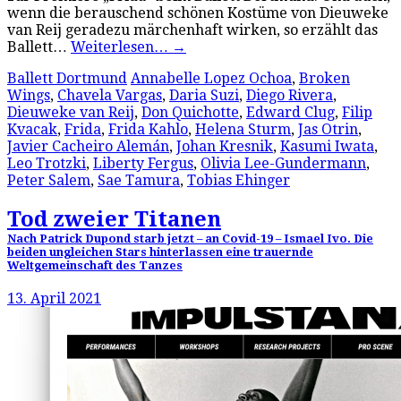
wenn die berauschend schönen Kostüme von Dieuweke
van Reij geradezu märchenhaft wirken, so erzählt das
Ballett…
Weiterlesen…
→
Ballett Dortmund
Annabelle Lopez Ochoa
,
Broken
Wings
,
Chavela Vargas
,
Daria Suzi
,
Diego Rivera
,
Dieuweke van Reij
,
Don Quichotte
,
Edward Clug
,
Filip
Kvacak
,
Frida
,
Frida Kahlo
,
Helena Sturm
,
Jas Otrin
,
Javier Cacheiro Alemán
,
Johan Kresnik
,
Kasumi Iwata
,
Leo Trotzki
,
Liberty Fergus
,
Olivia Lee-Gundermann
,
Peter Salem
,
Sae Tamura
,
Tobias Ehinger
Tod zweier Titanen
Nach Patrick Dupond starb jetzt – an Covid-19 – Ismael Ivo. Die
beiden ungleichen Stars hinterlassen eine trauernde
Weltgemeinschaft des Tanzes
13. April 2021