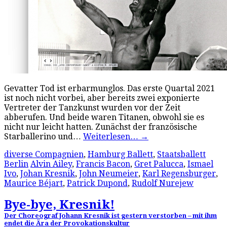
Gevatter Tod ist erbarmunglos. Das erste Quartal 2021
ist noch nicht vorbei, aber bereits zwei exponierte
Vertreter der Tanzkunst wurden vor der Zeit
abberufen. Und beide waren Titanen, obwohl sie es
nicht nur leicht hatten. Zunächst der französische
Starballerino und…
Weiterlesen…
→
diverse Compagnien
,
Hamburg Ballett
,
Staatsballett
Berlin
Alvin Ailey
,
Francis Bacon
,
Gret Palucca
,
Ismael
Ivo
,
Johan Kresnik
,
John Neumeier
,
Karl Regensburger
,
Maurice Béjart
,
Patrick Dupond
,
Rudolf Nurejew
Bye-bye, Kresnik!
Der Choreograf Johann Kresnik ist gestern verstorben – mit ihm
endet die Ära der Provokationskultur