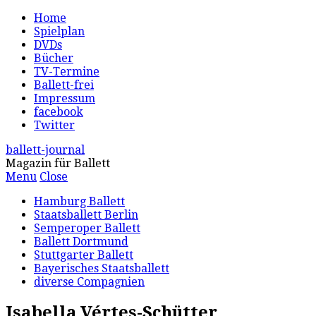
Home
Spielplan
DVDs
Bücher
TV-Termine
Ballett-frei
Impressum
facebook
Twitter
ballett-journal
Magazin für Ballett
Menu
Close
Hamburg Ballett
Staatsballett Berlin
Semperoper Ballett
Ballett Dortmund
Stuttgarter Ballett
Bayerisches Staatsballett
diverse Compagnien
Isabella Vértes-Schütter