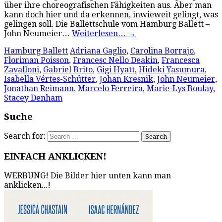
über ihre choreografischen Fähigkeiten aus. Aber man
kann doch hier und da erkennen, inwieweit gelingt, was
gelingen soll. Die Ballettschule vom Hamburg Ballett –
John Neumeier…
Weiterlesen…
→
Hamburg Ballett
Adriana Gaglio
,
Carolina Borrajo
,
Floriman Poisson
,
Francesc Nello Deakin
,
Francesca
Zavalloni
,
Gabriel Brito
,
Gigi Hyatt
,
Hideki Yasumura
,
Isabella Vértes-Schütter
,
Johan Kresnik
,
John Neumeier
,
Jonathan Reimann
,
Marcelo Ferreira
,
Marie-Lys Boulay
,
Stacey Denham
Suche
Search for:
EINFACH ANKLICKEN!
WERBUNG! Die Bilder hier unten kann man
anklicken...!