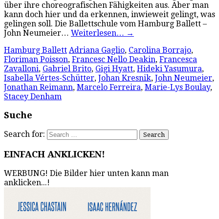
über ihre choreografischen Fähigkeiten aus. Aber man
kann doch hier und da erkennen, inwieweit gelingt, was
gelingen soll. Die Ballettschule vom Hamburg Ballett –
John Neumeier…
Weiterlesen…
→
Hamburg Ballett
Adriana Gaglio
,
Carolina Borrajo
,
Floriman Poisson
,
Francesc Nello Deakin
,
Francesca
Zavalloni
,
Gabriel Brito
,
Gigi Hyatt
,
Hideki Yasumura
,
Isabella Vértes-Schütter
,
Johan Kresnik
,
John Neumeier
,
Jonathan Reimann
,
Marcelo Ferreira
,
Marie-Lys Boulay
,
Stacey Denham
Suche
Search for:
EINFACH ANKLICKEN!
WERBUNG! Die Bilder hier unten kann man
anklicken...!