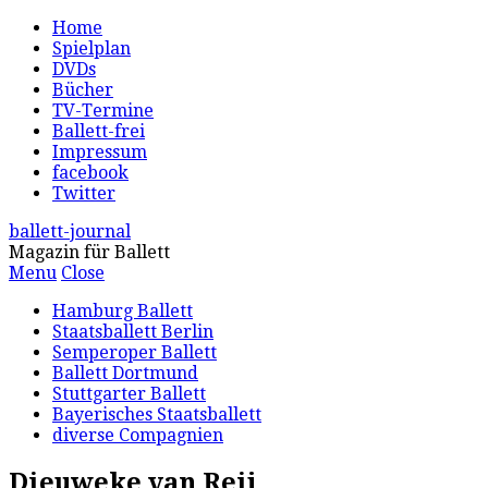
Home
Spielplan
DVDs
Bücher
TV-Termine
Ballett-frei
Impressum
facebook
Twitter
ballett-journal
Magazin für Ballett
Menu
Close
Hamburg Ballett
Staatsballett Berlin
Semperoper Ballett
Ballett Dortmund
Stuttgarter Ballett
Bayerisches Staatsballett
diverse Compagnien
Dieuweke van Reij