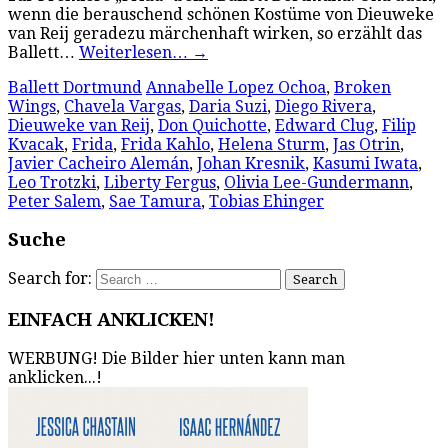
wenn die berauschend schönen Kostüme von Dieuweke
van Reij geradezu märchenhaft wirken, so erzählt das
Ballett…
Weiterlesen…
→
Ballett Dortmund
Annabelle Lopez Ochoa
,
Broken
Wings
,
Chavela Vargas
,
Daria Suzi
,
Diego Rivera
,
Dieuweke van Reij
,
Don Quichotte
,
Edward Clug
,
Filip
Kvacak
,
Frida
,
Frida Kahlo
,
Helena Sturm
,
Jas Otrin
,
Javier Cacheiro Alemán
,
Johan Kresnik
,
Kasumi Iwata
,
Leo Trotzki
,
Liberty Fergus
,
Olivia Lee-Gundermann
,
Peter Salem
,
Sae Tamura
,
Tobias Ehinger
Suche
Search for:
EINFACH ANKLICKEN!
WERBUNG! Die Bilder hier unten kann man
anklicken...!