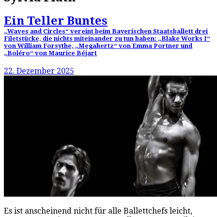
Ein Teller Buntes
„Waves and Circles“ vereint beim Bayerischen Staatsballett drei
Filetstücke, die nichts miteinander zu tun haben: „Blake Works I“
von William Forsythe, „Megahertz“ von Emma Portner und
„Boléro“ von Maurice Béjart
22. Dezember 2025
Es ist anscheinend nicht für alle Ballettchefs leicht,