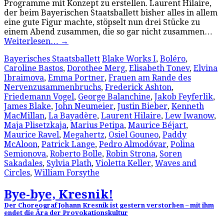
Programme mit Konzept zu erstellen. Laurent Hilaire,
der beim Bayerischen Staatsballett bisher alles in allem
eine gute Figur machte, stöpselt nun drei Stücke zu
einem Abend zusammen, die so gar nicht zusammen…
Weiterlesen…
→
Bayerisches Staatsballett
Blake Works I
,
Boléro
,
Caroline Bastos
,
Dorothee Merg
,
Elisabeth Tonev
,
Elvina
Ibraimova
,
Emma Portner
,
Frauen am Rande des
Nervenzusammenbruchs
,
Frederick Ashton
,
Friedemann Vogel
,
George Balanchine
,
Jakob Feyferlik
,
James Blake
,
John Neumeier
,
Justin Bieber
,
Kenneth
MacMillan
,
La Bayadère
,
Laurent Hilaire
,
Lew Iwanow
,
Maja Plisetzkaja
,
Marius Petipa
,
Maurice Béjart
,
Maurice Ravel
,
Megahertz
,
Osiel Gouneo
,
Paddy
McAloon
,
Patrick Lange
,
Pedro Almodóvar
,
Polina
Semionova
,
Roberto Bolle
,
Robin Strona
,
Soren
Sakadales
,
Sylvia Plath
,
Violetta Keller
,
Waves and
Circles
,
William Forsythe
Bye-bye, Kresnik!
Der Choreograf Johann Kresnik ist gestern verstorben – mit ihm
endet die Ära der Provokationskultur