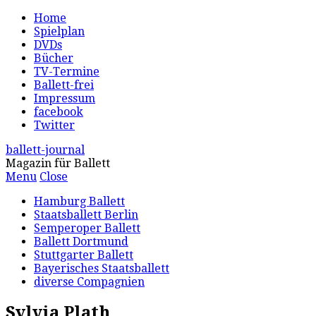
Home
Spielplan
DVDs
Bücher
TV-Termine
Ballett-frei
Impressum
facebook
Twitter
ballett-journal
Magazin für Ballett
Menu
Close
Hamburg Ballett
Staatsballett Berlin
Semperoper Ballett
Ballett Dortmund
Stuttgarter Ballett
Bayerisches Staatsballett
diverse Compagnien
Sylvia Plath