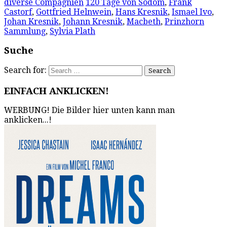
diverse Compagnien
120 Tage von Sodom
,
Frank
Castorf
,
Gottfried Helnwein
,
Hans Kresnik
,
Ismael Ivo
,
Johan Kresnik
,
Johann Kresnik
,
Macbeth
,
Prinzhorn
Sammlung
,
Sylvia Plath
Suche
Search for:
EINFACH ANKLICKEN!
WERBUNG! Die Bilder hier unten kann man
anklicken...!