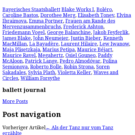
Bayerisches Staatsballett
Blake Works I
,
Boléro
,
Caroline Bastos
,
Dorothee Merg
,
Elisabeth Tonev
,
Elvina
Ibraimova
,
Emma Portner
,
Frauen am Rande des
Nervenzusammenbruchs
,
Frederick Ashton
,
Friedemann Vogel
,
George Balanchine
,
Jakob Feyferlik
,
James Blake
,
John Neumeier
,
Justin Bieber
,
Kenneth
MacMillan
,
La Bayadère
,
Laurent Hilaire
,
Lew Iwanow
,
Maja Plisetzkaja
,
Marius Petipa
,
Maurice Béjart
,
Maurice Ravel
,
Megahertz
,
Osiel Gouneo
,
Paddy
McAloon
,
Patrick Lange
,
Pedro Almodóvar
,
Polina
Semionova
,
Roberto Bolle
,
Robin Strona
,
Soren
Sakadales
,
Sylvia Plath
,
Violetta Keller
,
Waves and
Circles
,
William Forsythe
ballett journal
More Posts
Post navigation
Vorheriger Artikel
←
Als der Tanz nur vom Tanz
erzählte