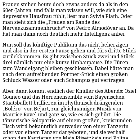
Frauen stehen heute doch etwas anders da als in den
60er-Jahren, und falls man wissen will, wie sich eine
depressive Hausfrau fühlt, liest man Sylvia Plath. Oder
man sieht sich die „Frauen am Rande des
Nervenzusammenbruchs“ von Pedro Almodóvar an. Da
hat man dann noch deutlich mehr Intelligenz anbei.
Nun soll das künftige Publikum das nicht beherzigen
und also in der ersten Pause gehen und fürs dritte Stück
zurückkommen. Es gibt zwischen Stück zwei und Stück
drei nämlich nur eine kurze Umbaupause. Die Türen
zum Wandelgang bleiben geschlossen. Dabei hätte man
nach dem aufreibenden Portner-Stück einen großen
Schluck Wasser oder auch Schampus gut vertragen.
Aber dann kommt endlich der Knüller des Abends: Osiel
Gouneo und das Herrenensemble vom Bayerischen
Staatsballett brillieren im rhythmisch drängenden
„Boléro“ von Béjart, zur gleichnamigen Musik von
Maurice Ravel und ganz so, wie es sich gehört. Die
tänzerische Solopartie auf einem großen, kreisrunden
Tisch wird bekanntlich entweder von einer Tänzerin
oder von einem Tänzer dargeboten, und sie verhalf
schon den Karrieren von Maja Plisetzkaja und Polina