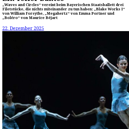
„Waves and Circles“ vereint beim Bayerischen Staatsballett drei
Filetstücke, die nichts miteinander zu tun haben: „Blake Works I“
von William Forsythe, „Megahertz“ von Emma Portner und
„Boléro“ von Maurice Béjart
22. Dezember 2025