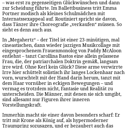
– was erst zu gegenseitigen Glückwünschen und dann
zur Scheidung führte. Im Ballettbusiness tritt Emma
Portner modisch als kleines Schulmädchen mit
Internatssexappeal auf. Routiniert spricht sie davon,
dass Tänzer ihre Choreografie „verkaufen“ müssen. So
sieht es denn auch aus.
In „Megahertz“ – der Titel ist einer 23-minütigen, mal
cineastischen, dann wieder jazzigen Musikcollage mit
eingesprochenem Frauenmonolog von Paddy McAloon
entlehnt – tanzt Carollina Bastos eine allein gelassene
Frau, die, der patriarchalen Doktrin gemäß, langsam
irre wird. Ohne Kerl kein Glück? Diese arme verwirrte
Irre hier schüttelt solistisch ihr langes Lockenhaar nach
vorn, wurschtelt mit der Hand darin herum, tanzt mit
dem Haar vornüber in eckigen Bewegungen – und
vermag es trotzdem nicht, Fantasie und Realität zu
unterscheiden. Die Männer, mit denen sie sich umgibt,
sind allesamt nur Figuren ihrer inneren
Vorstellungskraft.
Immerhin macht sie einer davon besonders scharf: Er
tritt mit Krone als König auf, als hypermoderner
Traumprinz sozusagen, und er bezaubert auch das