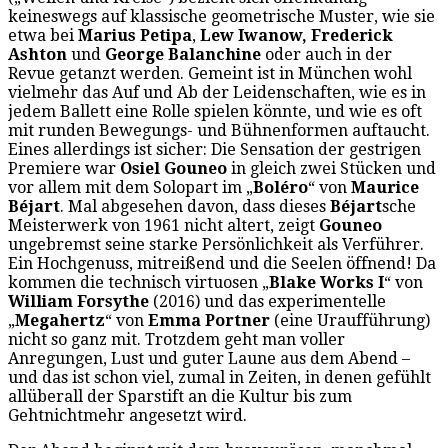
keineswegs auf klassische geometrische Muster, wie sie
etwa bei
Marius Petipa
,
Lew Iwanow, Frederick
Ashton
und
George Balanchine
oder auch in der
Revue getanzt werden. Gemeint ist in München wohl
vielmehr das Auf und Ab der Leidenschaften, wie es in
jedem Ballett eine Rolle spielen könnte, und wie es oft
mit runden Bewegungs- und Bühnenformen auftaucht.
Eines allerdings ist sicher: Die Sensation der gestrigen
Premiere war
Osiel Gouneo
in gleich zwei Stücken und
vor allem mit dem Solopart im „
Boléro
“ von
Maurice
Béjart
. Mal abgesehen davon, dass dieses
Béjart
sche
Meisterwerk von 1961 nicht altert, zeigt
Gouneo
ungebremst seine starke Persönlichkeit als Verführer.
Ein Hochgenuss, mitreißend und die Seelen öffnend! Da
kommen die technisch virtuosen „
Blake Works I
“ von
William Forsythe
(2016) und das experimentelle
„
Megahertz
“ von
Emma Portner
(eine Uraufführung)
nicht so ganz mit. Trotzdem geht man voller
Anregungen, Lust und guter Laune aus dem Abend –
und das ist schon viel, zumal in Zeiten, in denen gefühlt
allüberall der Sparstift an die Kultur bis zum
Gehtnichtmehr angesetzt wird.