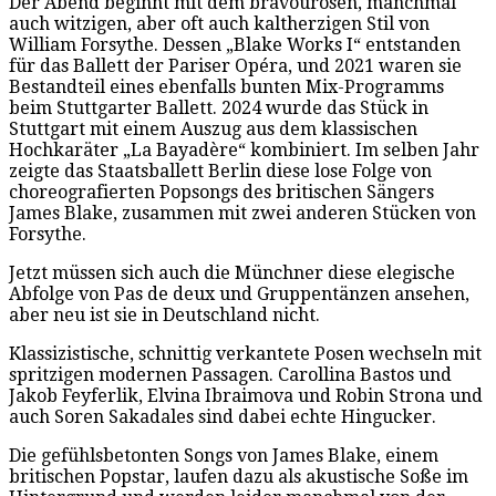
Der Abend beginnt mit dem bravourösen, manchmal
auch witzigen, aber oft auch kaltherzigen Stil von
William Forsythe. Dessen „Blake Works I“ entstanden
für das Ballett der Pariser Opéra, und 2021 waren sie
Bestandteil eines ebenfalls bunten Mix-Programms
beim Stuttgarter Ballett. 2024 wurde das Stück in
Stuttgart mit einem Auszug aus dem klassischen
Hochkaräter „La Bayadère“ kombiniert. Im selben Jahr
zeigte das Staatsballett Berlin diese lose Folge von
choreografierten Popsongs des britischen Sängers
James Blake, zusammen mit zwei anderen Stücken von
Forsythe.
Jetzt müssen sich auch die Münchner diese elegische
Abfolge von Pas de deux und Gruppentänzen ansehen,
aber neu ist sie in Deutschland nicht.
Klassizistische, schnittig verkantete Posen wechseln mit
spritzigen modernen Passagen. Carollina Bastos und
Jakob Feyferlik, Elvina Ibraimova und Robin Strona und
auch Soren Sakadales sind dabei echte Hingucker.
Die gefühlsbetonten Songs von James Blake, einem
britischen Popstar, laufen dazu als akustische Soße im