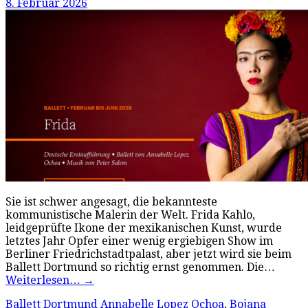
8. Februar 2026
Sie ist schwer angesagt, die bekannteste
kommunistische Malerin der Welt. Frida Kahlo,
leidgeprüfte Ikone der mexikanischen Kunst, wurde
letztes Jahr Opfer einer wenig ergiebigen Show im
Berliner Friedrichstadtpalast, aber jetzt wird sie beim
Ballett Dortmund so richtig ernst genommen. Die…
Weiterlesen…
→
Ballett Dortmund
Annabelle Lopez Ochoa
,
Bojana