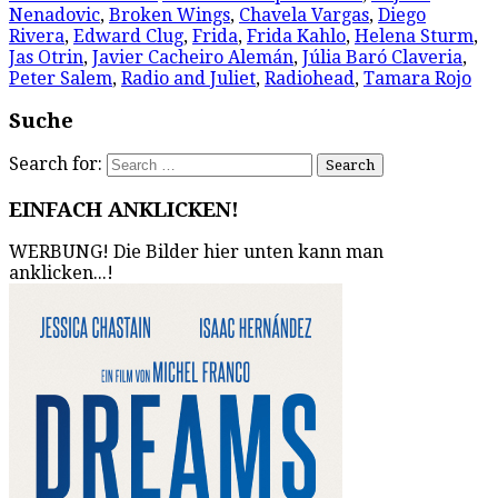
Nenadovic
,
Broken Wings
,
Chavela Vargas
,
Diego
Rivera
,
Edward Clug
,
Frida
,
Frida Kahlo
,
Helena Sturm
,
Jas Otrin
,
Javier Cacheiro Alemán
,
Júlia Baró Claveria
,
Peter Salem
,
Radio and Juliet
,
Radiohead
,
Tamara Rojo
Suche
Search for:
EINFACH ANKLICKEN!
WERBUNG! Die Bilder hier unten kann man
anklicken...!