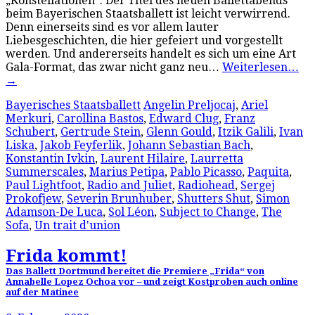
„Konstellationen“: Der Titel des neuen Ballettabends
beim Bayerischen Staatsballett ist leicht verwirrend.
Denn einerseits sind es vor allem lauter
Liebesgeschichten, die hier gefeiert und vorgestellt
werden. Und andererseits handelt es sich um eine Art
Gala-Format, das zwar nicht ganz neu…
Weiterlesen…
→
Bayerisches Staatsballett
Angelin Preljocaj
,
Ariel
Merkuri
,
Carollina Bastos
,
Edward Clug
,
Franz
Schubert
,
Gertrude Stein
,
Glenn Gould
,
Itzik Galili
,
Ivan
Liska
,
Jakob Feyferlik
,
Johann Sebastian Bach
,
Konstantin Ivkin
,
Laurent Hilaire
,
Laurretta
Summerscales
,
Marius Petipa
,
Pablo Picasso
,
Paquita
,
Paul Lightfoot
,
Radio and Juliet
,
Radiohead
,
Sergej
Prokofjew
,
Severin Brunhuber
,
Shutters Shut
,
Simon
Adamson-De Luca
,
Sol Léon
,
Subject to Change
,
The
Sofa
,
Un trait d'union
Frida kommt!
Das Ballett Dortmund bereitet die Premiere „Frida“ von
Annabelle Lopez Ochoa vor – und zeigt Kostproben auch online
auf der Matinee