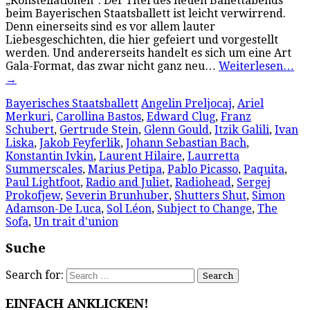
„Konstellationen“: Der Titel des neuen Ballettabends
beim Bayerischen Staatsballett ist leicht verwirrend.
Denn einerseits sind es vor allem lauter
Liebesgeschichten, die hier gefeiert und vorgestellt
werden. Und andererseits handelt es sich um eine Art
Gala-Format, das zwar nicht ganz neu…
Weiterlesen…
→
Bayerisches Staatsballett
Angelin Preljocaj
,
Ariel
Merkuri
,
Carollina Bastos
,
Edward Clug
,
Franz
Schubert
,
Gertrude Stein
,
Glenn Gould
,
Itzik Galili
,
Ivan
Liska
,
Jakob Feyferlik
,
Johann Sebastian Bach
,
Konstantin Ivkin
,
Laurent Hilaire
,
Laurretta
Summerscales
,
Marius Petipa
,
Pablo Picasso
,
Paquita
,
Paul Lightfoot
,
Radio and Juliet
,
Radiohead
,
Sergej
Prokofjew
,
Severin Brunhuber
,
Shutters Shut
,
Simon
Adamson-De Luca
,
Sol Léon
,
Subject to Change
,
The
Sofa
,
Un trait d'union
Suche
Search for:
EINFACH ANKLICKEN!