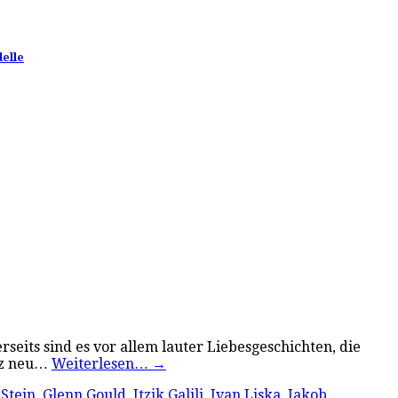
delle
rseits sind es vor allem lauter Liebesgeschichten, die
anz neu…
Weiterlesen…
→
Stein
,
Glenn Gould
,
Itzik Galili
,
Ivan Liska
,
Jakob