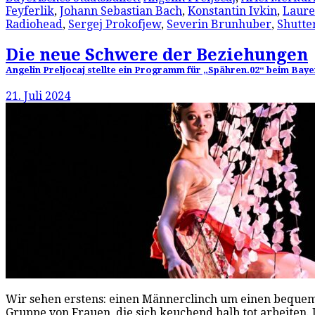
Feyferlik
,
Johann Sebastian Bach
,
Konstantin Ivkin
,
Laure
Radiohead
,
Sergej Prokofjew
,
Severin Brunhuber
,
Shutte
Die neue Schwere der Beziehungen
Angelin Preljocaj stellte ein Programm für „Spähren.02“ beim Bay
21. Juli 2024
Wir sehen erstens: einen Männerclinch um einen bequemen
Gruppe von Frauen, die sich keuchend halb tot arbeiten