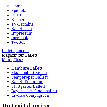
Home
Spielplan
DVDs
Bücher
TV-Termine
Ballett-frei
Impressum
facebook
Twitter
ballett-journal
Magazin für Ballett
Menu
Close
Hamburg Ballett
Staatsballett Berlin
Semperoper Ballett
Ballett Dortmund
Stuttgarter Ballett
Bayerisches Staatsballett
diverse Compagnien
Un trait d’union