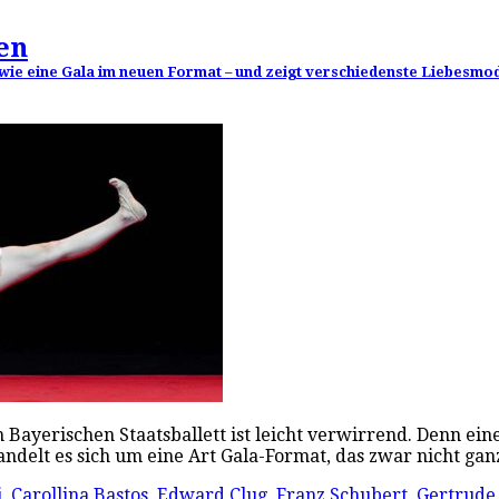
en
 wie eine Gala im neuen Format – und zeigt verschiedenste Liebesmo
 Bayerischen Staatsballett ist leicht verwirrend. Denn eine
handelt es sich um eine Art Gala-Format, das zwar nicht g
i
,
Carollina Bastos
,
Edward Clug
,
Franz Schubert
,
Gertrude 