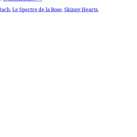
Bach
,
Le Spectre de la Rose
,
Skinny Hearts
,