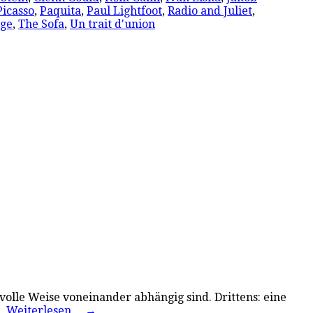
Picasso
,
Paquita
,
Paul Lightfoot
,
Radio and Juliet
,
nge
,
The Sofa
,
Un trait d'union
olle Weise voneinander abhängig sind. Drittens: eine
s…
Weiterlesen…
→