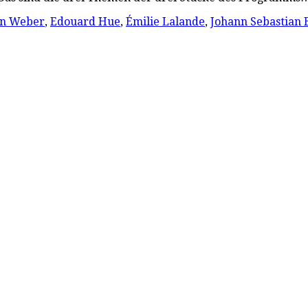
on Weber
,
Edouard Hue
,
Émilie Lalande
,
Johann Sebastian 