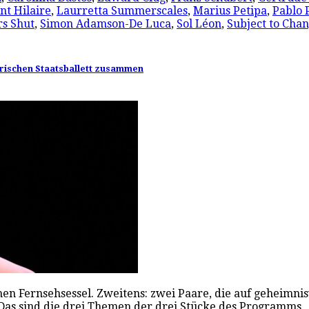
nt Hilaire
,
Laurretta Summerscales
,
Marius Petipa
,
Pablo 
rs Shut
,
Simon Adamson-De Luca
,
Sol Léon
,
Subject to Cha
erischen Staatsballett zusammen
 Fernsehsessel. Zweitens: zwei Paare, die auf geheimnisv
. Das sind die drei Themen der drei Stücke des Programm