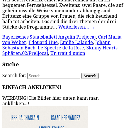
bequemen Fernsehsessel. Zweitens: zwei Paare, die auf
geheimnisvolle Weise voneinander abhängig sind.
Drittens: eine Gruppe von Frauen, die sich keuchend
halb tot arbeiten. Das sind die drei Themen der drei
Stücke des Programms…
Weiterlesen…
→
Bayerisches Staatsballett
Angelin Preljocaj
,
Carl Maria
von Weber
,
Edouard Hue
,
Émilie Lalande
,
Johann
Sebastian Bach
,
Le Spectre de la Rose
,
Skinny Hearts
,
Sphären.02/Preljocaj
,
Un trait d'union
Suche
Search for:
EINFACH ANKLICKEN!
WERBUNG! Die Bilder hier unten kann man
anklicken...!