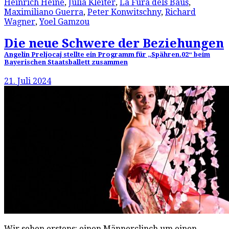
Heinrich Heine
,
Julia Kleiter
,
La Fura dels Baus
,
Maximiliano Guerra
,
Peter Konwitschny
,
Richard
Wagner
,
Yoel Gamzou
Die neue Schwere der Beziehungen
Angelin Preljocaj stellte ein Programm für „Spähren.02“ beim
Bayerischen Staatsballett zusammen
21. Juli 2024
Wir sehen erstens: einen Männerclinch um einen