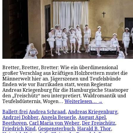
Bretter, Bretter, Bretter: Wie ein überdimensional
großer Verschlag aus kräftigen Holzbrettern mutet die
Männerwelt hier an. Jägerszenen und Teufelsbünde
finden wie vor Barrikaden statt, wenn Regiestar
Andreas Kriegenburg für die Hamburgische Staatsoper
den „Freischütz“ neu interpretiert. Waldromantik und
Teufelsdüsternis, Wogen…
Weiterlesen…
→
Ballett-frei
Andrea Schraad
,
Andreas Kriegenburg
,
Andrzej Dobber
,
Angela Beuerle
,
August Apel
,
Beethoven
,
Carl Maria von Weber
,
Der Freischütz
,
Friedrich Kind
,
Gespensterbuch
,
Harald B. Thor
,