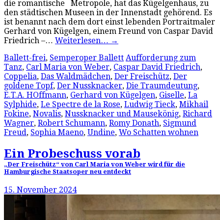
die romantische Metropole, hat das Kügelgenhaus, zu
den städtischen Museen in der Innenstadt gehörend. Es
ist benannt nach dem dort einst lebenden Portraitmaler
Gerhard von Kügelgen, einem Freund von Caspar David
Friedrich –…
Weiterlesen…
→
Ballett-frei
,
Semperoper Ballett
Aufforderung zum
Tanz
,
Carl Maria von Weber
,
Caspar David Friedrich
,
Coppelia
,
Das Waldmädchen
,
Der Freischütz
,
Der
goldene Topf
,
Der Nussknacker
,
Die Traumdeutung
,
E.T.A. HOffmann
,
Gerhard von Kügelgen
,
Giselle
,
La
Sylphide
,
Le Spectre de la Rose
,
Ludwig Tieck
,
Mikhail
Fokine
,
Novalis
,
Nussknacker und Mausekönig
,
Richard
Wagner
,
Robert Schumann
,
Romy Donath
,
Sigmund
Freud
,
Sophia Maeno
,
Undine
,
Wo Schatten wohnen
Ein Probeschuss vorab
„Der Freischütz“ von Carl Maria von Weber wird für die
Hamburgische Staatsoper neu entdeckt
15. November 2024