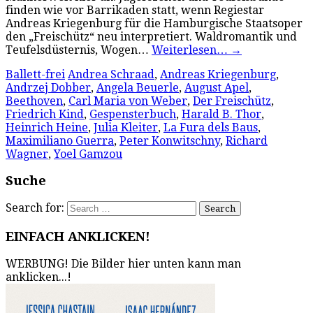
finden wie vor Barrikaden statt, wenn Regiestar
Andreas Kriegenburg für die Hamburgische Staatsoper
den „Freischütz“ neu interpretiert. Waldromantik und
Teufelsdüsternis, Wogen…
Weiterlesen…
→
Ballett-frei
Andrea Schraad
,
Andreas Kriegenburg
,
Andrzej Dobber
,
Angela Beuerle
,
August Apel
,
Beethoven
,
Carl Maria von Weber
,
Der Freischütz
,
Friedrich Kind
,
Gespensterbuch
,
Harald B. Thor
,
Heinrich Heine
,
Julia Kleiter
,
La Fura dels Baus
,
Maximiliano Guerra
,
Peter Konwitschny
,
Richard
Wagner
,
Yoel Gamzou
Suche
Search for:
EINFACH ANKLICKEN!
WERBUNG! Die Bilder hier unten kann man
anklicken...!