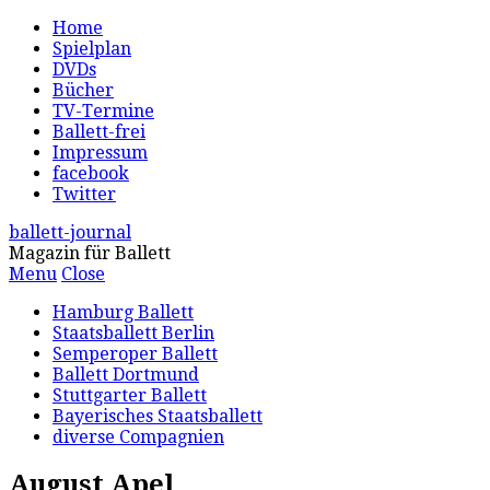
Home
Spielplan
DVDs
Bücher
TV-Termine
Ballett-frei
Impressum
facebook
Twitter
ballett-journal
Magazin für Ballett
Menu
Close
Hamburg Ballett
Staatsballett Berlin
Semperoper Ballett
Ballett Dortmund
Stuttgarter Ballett
Bayerisches Staatsballett
diverse Compagnien
August Apel