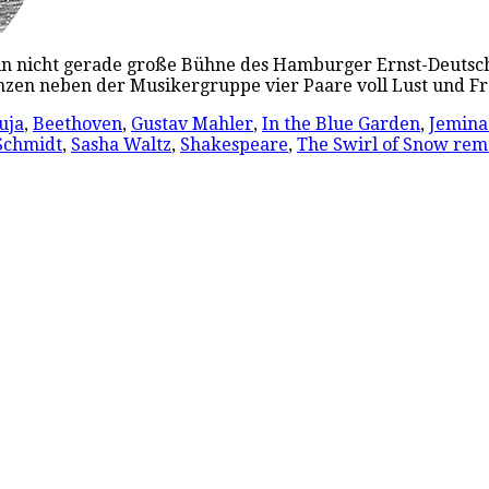
hin nicht gerade große Bühne des Hamburger Ernst-Deutsch-T
zen neben der Musikergruppe vier Paare voll Lust und Fr
uja
,
Beethoven
,
Gustav Mahler
,
In the Blue Garden
,
Jemina
Schmidt
,
Sasha Waltz
,
Shakespeare
,
The Swirl of Snow rem