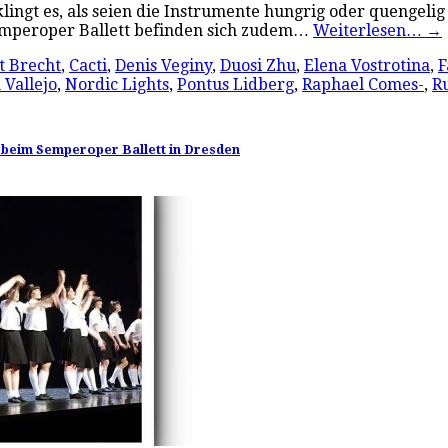
klingt es, als seien die Instrumente hungrig oder quengelig 
Semperoper Ballett befinden sich zudem…
Weiterlesen…
→
t Brecht
,
Cacti
,
Denis Veginy
,
Duosi Zhu
,
Elena Vostrotina
,
F
 Vallejo
,
Nordic Lights
,
Pontus Lidberg
,
Raphael Comes-
,
R
 beim Semperoper Ballett in Dresden