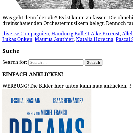
Was geht denn hier ab?! Es ist kaum zu fassen: Die ohne
dreinschauenden Orchestermusikern belegt. Dennoch tan
diverse Compagnien
,
Hamburg Ballett
Aike Errenst
,
Allel
Lukas Onken
,
Maurus Gauthier
,
Natalia Horecna
,
Pascal 
Suche
Search for:
EINFACH ANKLICKEN!
WERBUNG! Die Bilder hier unten kann man anklicken...!