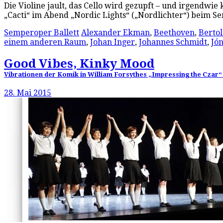
Die Violine jault, das Cello wird gezupft – und irgendwie 
„Cacti“ im Abend „Nordic Lights“ („Nordlichter“) beim 
Semperoper Ballett
Alexander Ekman
,
Beethoven
,
Bertol
einem anderen Raum
,
Johan Inger
,
Johannes Schmidt
,
Jón
Good Vibes, Kinky Mood
Vibrationen der Komik in William Forsythes „Impressing the Czar“
28. Mai 2015