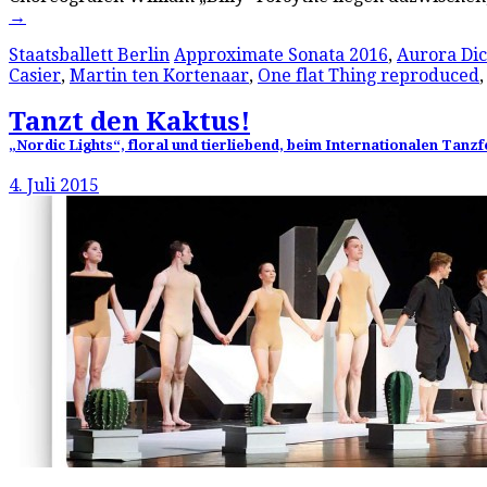
→
Staatsballett Berlin
Approximate Sonata 2016
,
Aurora Dic
Casier
,
Martin ten Kortenaar
,
One flat Thing reproduced
Tanzt den Kaktus!
„Nordic Lights“, floral und tierliebend, beim Internationalen Tanz
4. Juli 2015