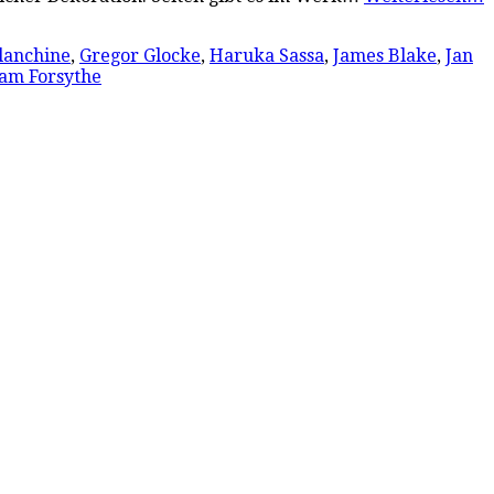
lanchine
,
Gregor Glocke
,
Haruka Sassa
,
James Blake
,
Jan
iam Forsythe