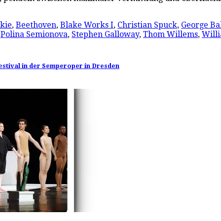
kie
,
Beethoven
,
Blake Works I
,
Christian Spuck
,
George Ba
,
Polina Semionova
,
Stephen Galloway
,
Thom Willems
,
Will
festival in der Semperoper in Dresden