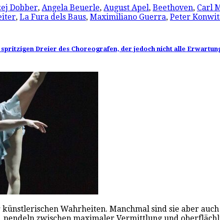
ej Dobber
,
Angela Beuerle
,
August Apel
,
Beethoven
,
Carl 
eiter
,
La Fura dels Baus
,
Maximiliano Guerra
,
Peter Konwit
 spritzigen Dreier des Choreografen, der jedoch nicht alle Erwartung
künstlerischen Wahrheiten. Manchmal sind sie aber auch 
n, pendeln zwischen maximaler Vermittlung und oberflächl