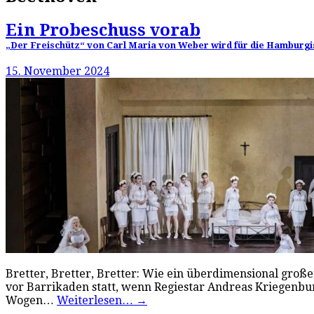
Ein Probeschuss vorab
„Der Freischütz“ von Carl Maria von Weber wird für die Hamburgi
15. November 2024
Bretter, Bretter, Bretter: Wie ein überdimensional groß
vor Barrikaden statt, wenn Regiestar Andreas Kriegenbur
Wogen…
Weiterlesen…
→