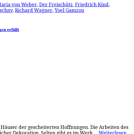
Maria von Weber
,
Der Freischütz
,
Friedrich Kind
,
schny
,
Richard Wagner
,
Yoel Gamzou
en erfüllt
Häuser der gescheiterten Hoffnungen. Die Arbeiten des
icher Dekoration. Selten gibt es im Werk…
Weiterlesen…