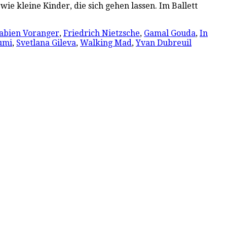
wie kleine Kinder, die sich gehen lassen. Im Ballett
abien Voranger
,
Friedrich Nietzsche
,
Gamal Gouda
,
In
umi
,
Svetlana Gileva
,
Walking Mad
,
Yvan Dubreuil