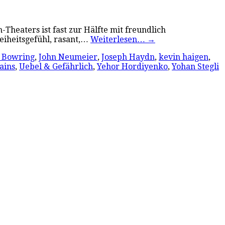
heaters ist fast zur Hälfte mit freundlich
eiheitsgefühl, rasant,…
Weiterlesen…
→
 Bowring
,
John Neumeier
,
Joseph Haydn
,
kevin haigen
,
ains
,
Uebel & Gefährlich
,
Yehor Hordiyenko
,
Yohan Stegli