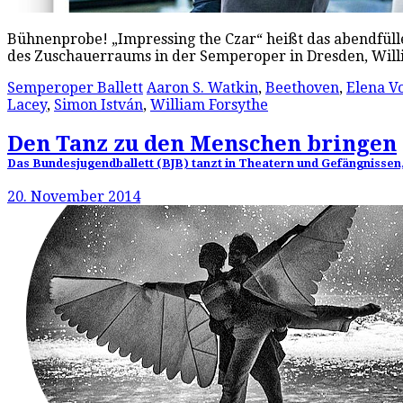
Bühnenprobe! „Impressing the Czar“ heißt das abendfüllen
des Zuschauerraums in der Semperoper in Dresden, Will
Semperoper Ballett
Aaron S. Watkin
,
Beethoven
,
Elena Vo
Lacey
,
Simon István
,
William Forsythe
Den Tanz zu den Menschen bringen
Das Bundesjugendballett (BJB) tanzt in Theatern und Gefängnissen
20. November 2014