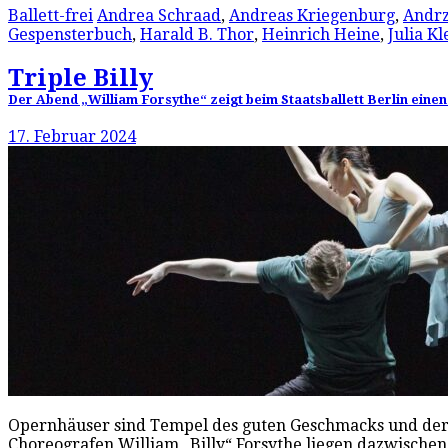
Ballett-frei
Andrea Schraad
,
Andreas Kriegenburg
,
Andrz
Gespensterbuch
,
Harald B. Thor
,
Heinrich Heine
,
Julia Kl
Triple Billy
Der Abend „William Forsythe“ zeigt beim Staatsballett Berlin einen
17. Februar 2024
Opernhäuser sind Tempel des guten Geschmacks und der 
Choreografen William „Billy“ Forsythe liegen dazwische