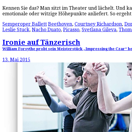
Kennen Sie das? Man sitzt im Theater und lächelt. Und ka
emotionale oder witzige Höhepunkte anliefert. So ergeht
Semperoper Ballett
Beethoven
,
Courtney Richardson
,
Do
Leslie Stuck
,
Nacho Duato
,
Picasso
,
Svetlana Gileva
,
Thom
Ironie auf Tänzerisch
William Forsythe probt sein Meisterstück „Impressing the Czar“ bei
13. Mai 2015