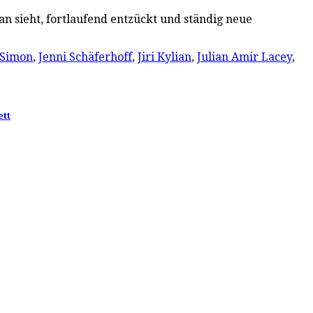
n sieht, fortlaufend entzückt und ständig neue
 Simon
,
Jenni Schäferhoff
,
Jiri Kylian
,
Julian Amir Lacey
,
ett