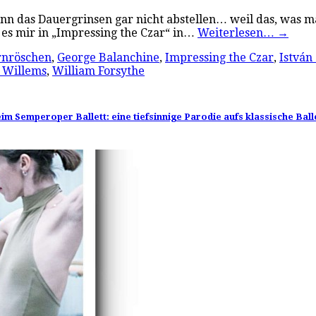
nn das Dauergrinsen gar nicht abstellen… weil das, was ma
 es mir in „Impressing the Czar“ in…
Weiterlesen…
→
rnröschen
,
George Balanchine
,
Impressing the Czar
,
István
 Willems
,
William Forsythe
m Semperoper Ballett: eine tiefsinnige Parodie aufs klassische Ball