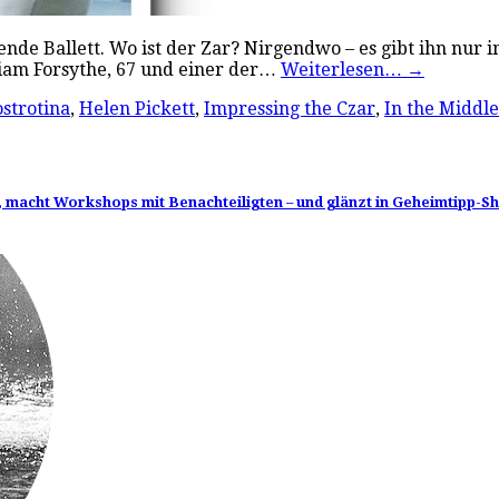
de Ballett. Wo ist der Zar? Nirgendwo – es gibt ihn nur im
iam Forsythe, 67 und einer der…
Weiterlesen…
→
strotina
,
Helen Pickett
,
Impressing the Czar
,
In the Middl
, macht Workshops mit Benachteiligten – und glänzt in Geheimtipp-S