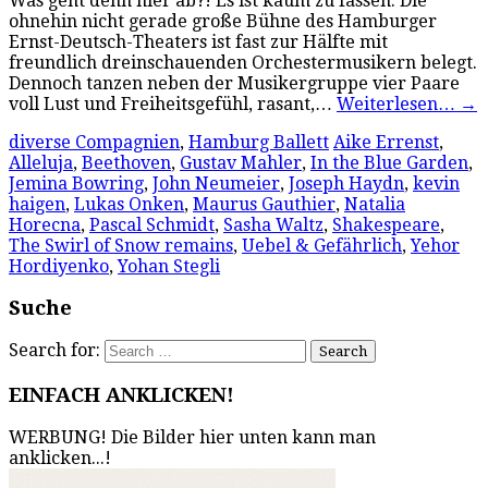
Was geht denn hier ab?! Es ist kaum zu fassen: Die
ohnehin nicht gerade große Bühne des Hamburger
Ernst-Deutsch-Theaters ist fast zur Hälfte mit
freundlich dreinschauenden Orchestermusikern belegt.
Dennoch tanzen neben der Musikergruppe vier Paare
voll Lust und Freiheitsgefühl, rasant,…
Weiterlesen…
→
diverse Compagnien
,
Hamburg Ballett
Aike Errenst
,
Alleluja
,
Beethoven
,
Gustav Mahler
,
In the Blue Garden
,
Jemina Bowring
,
John Neumeier
,
Joseph Haydn
,
kevin
haigen
,
Lukas Onken
,
Maurus Gauthier
,
Natalia
Horecna
,
Pascal Schmidt
,
Sasha Waltz
,
Shakespeare
,
The Swirl of Snow remains
,
Uebel & Gefährlich
,
Yehor
Hordiyenko
,
Yohan Stegli
Suche
Search for:
EINFACH ANKLICKEN!
WERBUNG! Die Bilder hier unten kann man
anklicken...!