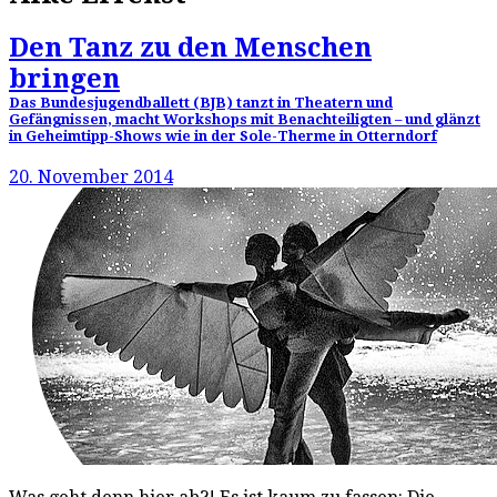
Den Tanz zu den Menschen
bringen
Das Bundesjugendballett (BJB) tanzt in Theatern und
Gefängnissen, macht Workshops mit Benachteiligten – und glänzt
in Geheimtipp-Shows wie in der Sole-Therme in Otterndorf
20. November 2014