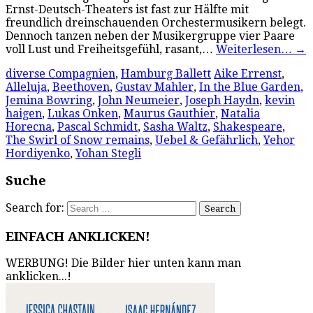
Ernst-Deutsch-Theaters ist fast zur Hälfte mit
freundlich dreinschauenden Orchestermusikern belegt.
Dennoch tanzen neben der Musikergruppe vier Paare
voll Lust und Freiheitsgefühl, rasant,…
Weiterlesen…
→
diverse Compagnien
,
Hamburg Ballett
Aike Errenst
,
Alleluja
,
Beethoven
,
Gustav Mahler
,
In the Blue Garden
,
Jemina Bowring
,
John Neumeier
,
Joseph Haydn
,
kevin
haigen
,
Lukas Onken
,
Maurus Gauthier
,
Natalia
Horecna
,
Pascal Schmidt
,
Sasha Waltz
,
Shakespeare
,
The Swirl of Snow remains
,
Uebel & Gefährlich
,
Yehor
Hordiyenko
,
Yohan Stegli
Suche
Search for:
EINFACH ANKLICKEN!
WERBUNG! Die Bilder hier unten kann man
anklicken...!