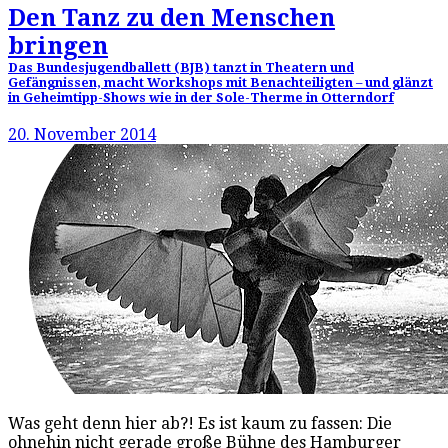
Den Tanz zu den Menschen
bringen
Das Bundesjugendballett (BJB) tanzt in Theatern und
Gefängnissen, macht Workshops mit Benachteiligten – und glänzt
in Geheimtipp-Shows wie in der Sole-Therme in Otterndorf
20. November 2014
Was geht denn hier ab?! Es ist kaum zu fassen: Die
ohnehin nicht gerade große Bühne des Hamburger