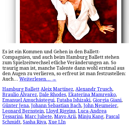
Es ist ein Kommen und Gehen in den Ballett-
Compagnien, und auch beim Hamburg Ballett stehen
zum Spielzeitwechsel etliche Veränderungen an. So
traurig man ist, manche Talente dann wohl erstmal aus
den Augen zu verlieren, so erfreut ist man festzustellen:
Auch…
Weiterlesen…
→
Hamburg Ballett
Aleix Martínez
,
Alexandr Trusch
,
Braulio Álvarez
,
Dale Rhodes
,
Ekaterina Mamrenko
,
Emanuel Amuchástegui
,
Futaba Ishizaki
,
Giorgia Giani
,
Günter Jena
,
Johann Sebastian Bach
,
John Neumeier
,
Leonard Bernstein
,
Lloyd Riggins
,
Luca-Andrea
Tessarini
,
Marc Jubete
,
Mayo Arii
,
Minju Kang
,
Pascal
Schmidt
,
Sasha Riva
,
Xue LIn