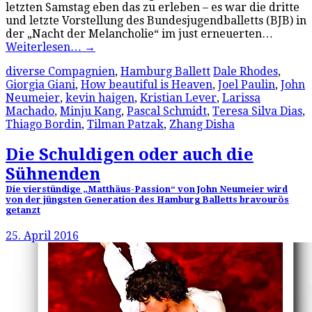
letzten Samstag eben das zu erleben – es war die dritte
und letzte Vorstellung des Bundesjugendballetts (BJB) in
der „Nacht der Melancholie“ im just erneuerten…
Weiterlesen…
→
diverse Compagnien
,
Hamburg Ballett
Dale Rhodes
,
Giorgia Giani
,
How beautiful is Heaven
,
Joel Paulin
,
John
Neumeier
,
kevin haigen
,
Kristian Lever
,
Larissa
Machado
,
Minju Kang
,
Pascal Schmidt
,
Teresa Silva Dias
,
Thiago Bordin
,
Tilman Patzak
,
Zhang Disha
Die Schuldigen oder auch die
Sühnenden
Die vierstündige „Matthäus-Passion“ von John Neumeier wird
von der jüngsten Generation des Hamburg Balletts bravourös
getanzt
25. April 2016