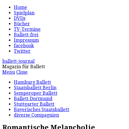
Home
Spielplan
DVDs
Bücher
TV-Termine
Ballett-frei
Impressum
facebook
Twitter
ballett-journal
Magazin für Ballett
Menu
Close
Hamburg Ballett
Staatsballett Berlin
Semperoper Ballett
Ballett Dortmund
Stuttgarter Ballett
Bayerisches Staatsballett
diverse Compagnien
Romantische Melancholie