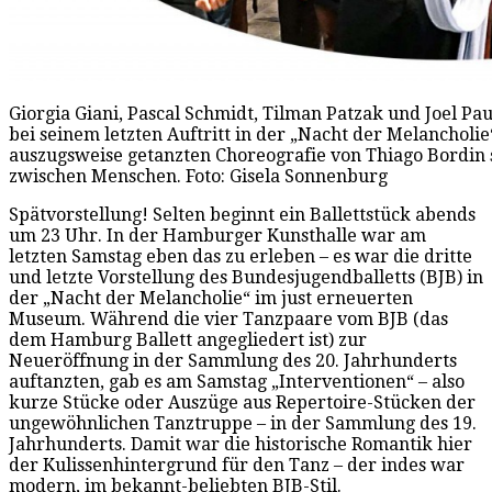
Giorgia Giani, Pascal Schmidt, Tilman Patzak und Joel Paul
bei seinem letzten Auftritt in der „Nacht der Melancholi
auszugsweise getanzten Choreografie von Thiago Bordin
zwischen Menschen. Foto: Gisela Sonnenburg
Spätvorstellung! Selten beginnt ein Ballettstück abends
um 23 Uhr. In der Hamburger Kunsthalle war am
letzten Samstag eben das zu erleben – es war die dritte
und letzte Vorstellung des Bundesjugendballetts (BJB) in
der „Nacht der Melancholie“ im just erneuerten
Museum. Während die vier Tanzpaare vom BJB (das
dem Hamburg Ballett angegliedert ist) zur
Neueröffnung in der Sammlung des 20. Jahrhunderts
auftanzten, gab es am Samstag „Interventionen“ – also
kurze Stücke oder Auszüge aus Repertoire-Stücken der
ungewöhnlichen Tanztruppe – in der Sammlung des 19.
Jahrhunderts. Damit war die historische Romantik hier
der Kulissenhintergrund für den Tanz – der indes war
modern, im bekannt-beliebten BJB-Stil.