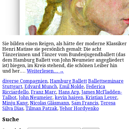
Sie bilden einen Reigen, als hätte der moderne Klassiker
Henri Matisse sie persönlich gemalt: Die acht
Tänzerinnen und Tänzer vom Bundesjugendballett (das
dem Hamburg Ballett von John Neumeier angegliedert
ist) biegen, im Kreis stehend, die schönen Leiber hin
und her.…
Weiterlesen…
→
diverse Compagnien
,
Hamburg Ballett
Ballettseminare
Stuttgart
,
Edvard Munch
,
Emil Nolde
,
Federica
Ricciardello
,
Franz Marc
,
Hans Arp
,
James McFladden-
Talbot
,
John Neumeier
,
kevin haigen
,
Kristian Lever
,
Minju Kang
,
Nicolas Gläsmann
,
Sam Francis
,
Teresa
Silva Dias
,
Tilman Patzak
,
Yehor Hordyenko
Suche