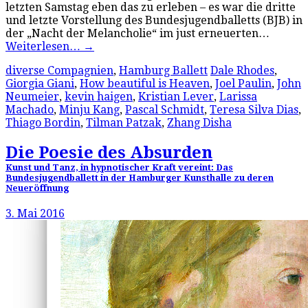
letzten Samstag eben das zu erleben – es war die dritte
und letzte Vorstellung des Bundesjugendballetts (BJB) in
der „Nacht der Melancholie“ im just erneuerten…
Weiterlesen…
→
diverse Compagnien
,
Hamburg Ballett
Dale Rhodes
,
Giorgia Giani
,
How beautiful is Heaven
,
Joel Paulin
,
John
Neumeier
,
kevin haigen
,
Kristian Lever
,
Larissa
Machado
,
Minju Kang
,
Pascal Schmidt
,
Teresa Silva Dias
,
Thiago Bordin
,
Tilman Patzak
,
Zhang Disha
Die Poesie des Absurden
Kunst und Tanz, in hypnotischer Kraft vereint: Das
Bundesjugendballett in der Hamburger Kunsthalle zu deren
Neueröffnung
3. Mai 2016