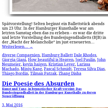
Spätvorstellung! Selten beginnt ein Ballettstück abends
um 23 Uhr. In der Hamburger Kunsthalle war am
letzten Samstag eben das zu erleben – es war die dritte
und letzte Vorstellung des Bundesjugendballetts (BJB) in
der „Nacht der Melancholie“ im just erneuerten…
Weiterlesen…
→
diverse Compagnien
,
Hamburg Ballett
Dale Rhodes
,
Giorgia Giani
,
How beautiful is Heaven
,
Joel Paulin
,
John
Neumeier
,
kevin haigen
,
Kristian Lever
,
Larissa
Machado
,
Minju Kang
,
Pascal Schmidt
,
Teresa Silva Dias
,
Thiago Bordin
,
Tilman Patzak
,
Zhang Disha
Die Poesie des Absurden
Kunst und Tanz, in hypnotischer Kraft vereint: Das
Bundesjugendballett in der Hamburger Kunsthalle zu deren
Neueröffnung
3. Mai 2016