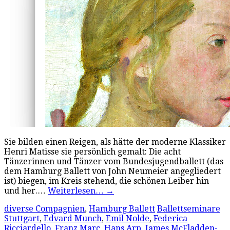
Sie bilden einen Reigen, als hätte der moderne Klassiker
Henri Matisse sie persönlich gemalt: Die acht
Tänzerinnen und Tänzer vom Bundesjugendballett (das
dem Hamburg Ballett von John Neumeier angegliedert
ist) biegen, im Kreis stehend, die schönen Leiber hin
und her.…
Weiterlesen…
→
diverse Compagnien
,
Hamburg Ballett
Ballettseminare
Stuttgart
,
Edvard Munch
,
Emil Nolde
,
Federica
Ricciardello
,
Franz Marc
,
Hans Arp
,
James McFladden-