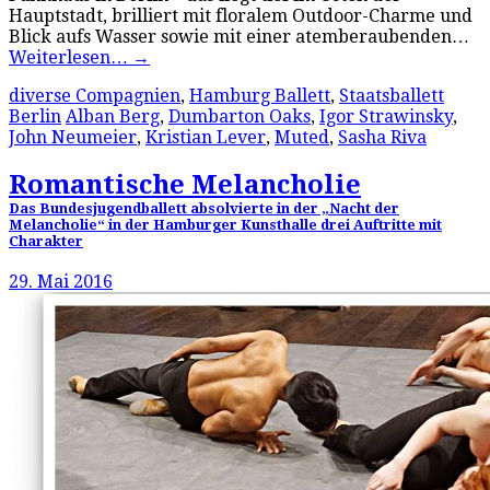
Hauptstadt, brilliert mit floralem Outdoor-Charme und
Blick aufs Wasser sowie mit einer atemberaubenden…
Weiterlesen…
→
diverse Compagnien
,
Hamburg Ballett
,
Staatsballett
Berlin
Alban Berg
,
Dumbarton Oaks
,
Igor Strawinsky
,
John Neumeier
,
Kristian Lever
,
Muted
,
Sasha Riva
Romantische Melancholie
Das Bundesjugendballett absolvierte in der „Nacht der
Melancholie“ in der Hamburger Kunsthalle drei Auftritte mit
Charakter
29. Mai 2016