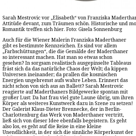
Sarah Mestrovic vor „Elisabeth“ von Franziska Maderthan
Attitüde devant, zum Träumen schön. Historische und m
Romantik treffen sich hier. Foto: Gisela Sonnenburg
Auch für die Wiener Malerin Franziska Maderthaner
gibt es bestimmte Kennzeichen. Es sind vor allem
„Farbschüttungen“, die die Gemälde der Maderthaner
so interessant machen. Hat man so etwas schon
gesehen? In sorgsam realistisch ausgepinselte Tableaus
fräst sich da das natürliche Chaos der Welt; da kippen
Universen ineinander; da prallen die kosmischen
Energien ungebremst aufs wahre Leben. Erinnert das
nicht schon von sich aus an Ballett? Sarah Mestrovic
reagierte auf Maderthaners Bildgewerke spontan mit
großer Lust: Da hat frau viel gute Laune übrig, um ihren
Körper als weiteres Kunstwerk dazu in Szene zu setzen!
Der Galerist Klaus-Dieter Brennecke, der in Berlin-
Charlottenburg das Werk von Maderthaner vertritt,
ließ sich von dieser Idee ebenfalls begeistern. Es geht
also los, es geht auf die Reise in eine kleine
Unendlichkeit, in der sich die sinnliche Körperkunst der