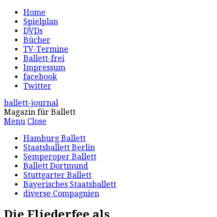
Home
Spielplan
DVDs
Bücher
TV-Termine
Ballett-frei
Impressum
facebook
Twitter
ballett-journal
Magazin für Ballett
Menu
Close
Hamburg Ballett
Staatsballett Berlin
Semperoper Ballett
Ballett Dortmund
Stuttgarter Ballett
Bayerisches Staatsballett
diverse Compagnien
Die Fliederfee als