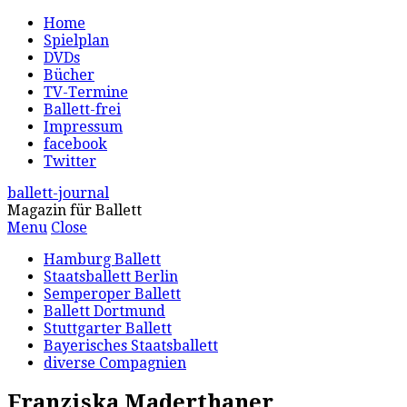
Home
Spielplan
DVDs
Bücher
TV-Termine
Ballett-frei
Impressum
facebook
Twitter
ballett-journal
Magazin für Ballett
Menu
Close
Hamburg Ballett
Staatsballett Berlin
Semperoper Ballett
Ballett Dortmund
Stuttgarter Ballett
Bayerisches Staatsballett
diverse Compagnien
Franziska Maderthaner