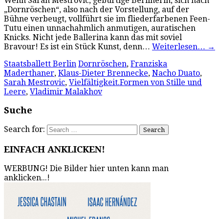
Wenn Sarah Mestrovic, gebürtige Berlinerin, sich nach
„Dornröschen“, also nach der Vorstellung, auf der
Bühne verbeugt, vollführt sie im fliederfarbenen Feen-
Tutu einen unnachahmlich anmutigen, auratischen
Knicks. Nicht jede Ballerina kann das mit soviel
Bravour! Es ist ein Stück Kunst, denn…
Weiterlesen…
→
Staatsballett Berlin
Dornröschen
,
Franziska
Maderthaner
,
Klaus-Dieter Brennecke
,
Nacho Duato
,
Sarah Mestrovic
,
Vielfältigkeit.Formen von Stille und
Leere
,
Vladimir Malakhov
Suche
Search for:
EINFACH ANKLICKEN!
WERBUNG! Die Bilder hier unten kann man
anklicken...!