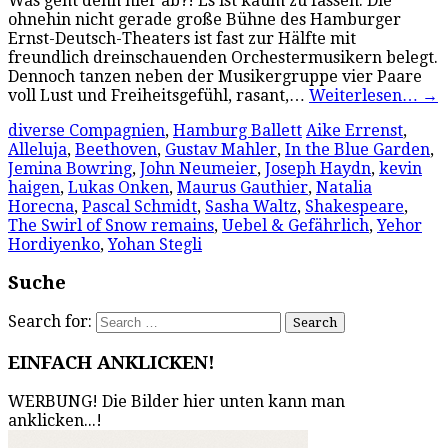
Was geht denn hier ab?! Es ist kaum zu fassen: Die
ohnehin nicht gerade große Bühne des Hamburger
Ernst-Deutsch-Theaters ist fast zur Hälfte mit
freundlich dreinschauenden Orchestermusikern belegt.
Dennoch tanzen neben der Musikergruppe vier Paare
voll Lust und Freiheitsgefühl, rasant,…
Weiterlesen…
→
diverse Compagnien
,
Hamburg Ballett
Aike Errenst
,
Alleluja
,
Beethoven
,
Gustav Mahler
,
In the Blue Garden
,
Jemina Bowring
,
John Neumeier
,
Joseph Haydn
,
kevin
haigen
,
Lukas Onken
,
Maurus Gauthier
,
Natalia
Horecna
,
Pascal Schmidt
,
Sasha Waltz
,
Shakespeare
,
The Swirl of Snow remains
,
Uebel & Gefährlich
,
Yehor
Hordiyenko
,
Yohan Stegli
Suche
Search for:
EINFACH ANKLICKEN!
WERBUNG! Die Bilder hier unten kann man
anklicken...!