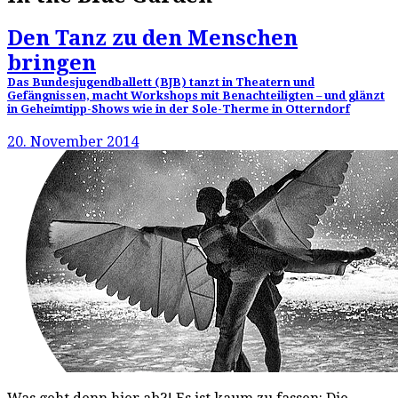
Den Tanz zu den Menschen
bringen
Das Bundesjugendballett (BJB) tanzt in Theatern und
Gefängnissen, macht Workshops mit Benachteiligten – und glänzt
in Geheimtipp-Shows wie in der Sole-Therme in Otterndorf
20. November 2014